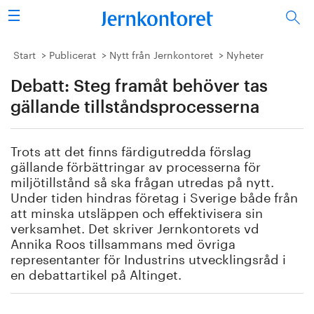
Sök
Stålindustrin
Start
Publicerat
Nytt från Jernkontoret
Nyheter
Debatt: Steg framåt behöver tas
Vision 2050
gällande tillståndsprocesserna
Forskning/utbildning
Trots att det finns färdigutredda förslag
Energi/miljö
gällande förbättringar av processerna för
miljötillstånd så ska frågan utredas på nytt.
Vi tycker
Under tiden hindras företag i Sverige både från
att minska utsläppen och effektivisera sin
verksamhet. Det skriver Jernkontorets vd
Publicerat
Annika Roos tillsammans med övriga
representanter för Industrins utvecklingsråd i
Bildbank
en debattartikel på Altinget.
Om oss