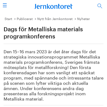
Sök
Stålindustrin
Start
Publicerat
Nytt från Jernkontoret
Nyheter
Dags för Metalliska materials
Vision 2050
programkonferens
Forskning/utbildning
Den 15–16 mars 2023 är det åter dags för det
Energi/miljö
strategiska innovationsprogrammet Metalliska
materials programkonferens, Sveriges främsta
Vi tycker
mötesplats för metallforskning! Den första
konferensdagen har som vanligt ett späckat
program, med spännande och intressanta talare
Publicerat
på scenen som lyfter viktiga och aktuella
ämnen. Under konferensens andra dag
Bildbank
presenteras alla forskningsprojekt inom
Metalliska material.
Om oss