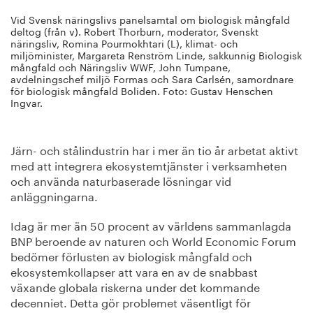
Vid Svensk näringslivs panelsamtal om biologisk mångfald
deltog (från v). Robert Thorburn, moderator, Svenskt
näringsliv, Romina Pourmokhtari (L), klimat- och
miljöminister, Margareta Renström Linde, sakkunnig Biologisk
mångfald och Näringsliv WWF, John Tumpane,
avdelningschef miljö Formas och Sara Carlsén, samordnare
för biologisk mångfald Boliden. Foto: Gustav Henschen
Ingvar.
Järn- och stålindustrin har i mer än tio år arbetat aktivt
med att integrera ekosystemtjänster i verksamheten
och använda naturbaserade lösningar vid
anläggningarna.
Idag är mer än 50 procent av världens sammanlagda
BNP beroende av naturen och World Economic Forum
bedömer förlusten av biologisk mångfald och
ekosystemkollapser att vara en av de snabbast
växande globala riskerna under det kommande
decenniet. Detta gör problemet väsentligt för