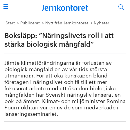
Sök
Stålindustrin
Start
Publicerat
Nytt från Jernkontoret
Nyheter
Boksläpp: ”Näringslivets roll i att
Vision 2050
stärka biologisk mångfald”
Forskning/utbildning
Jämte klimatförändringarna är förlusten av
Energi/miljö
biologisk mångfald en av vår tids största
utmaningar. För att öka kunskapen bland
Vi tycker
företagen i näringslivet och få till ett mer
fokuserat arbete med att öka den biologiska
mångfalden har Svenskt näringsliv lanserat en
Publicerat
bok på ämnet. Klimat- och miljöminister Romina
Pourmokhtari var en av de som medverkade i
Bildbank
lanseringsseminariet.
Om oss