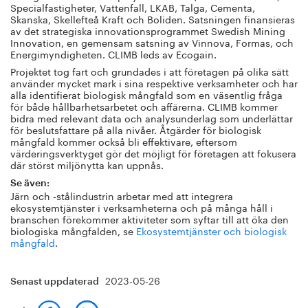
Specialfastigheter, Vattenfall, LKAB, Talga, Cementa,
Skanska, Skellefteå Kraft och Boliden. Satsningen finansieras
av det strategiska innovationsprogrammet Swedish Mining
Innovation, en gemensam satsning av Vinnova, Formas, och
Energimyndigheten. CLIMB leds av Ecogain.
Projektet tog fart och grundades i att företagen på olika sätt
använder mycket mark i sina respektive verksamheter och har
alla identifierat biologisk mångfald som en väsentlig fråga
för både hållbarhetsarbetet och affärerna. CLIMB kommer
bidra med relevant data och analysunderlag som underlättar
för beslutsfattare på alla nivåer. Åtgärder för biologisk
mångfald kommer också bli effektivare, eftersom
värderingsverktyget gör det möjligt för företagen att fokusera
där störst miljönytta kan uppnås.
Se även:
Järn och -stålindustrin arbetar med att integrera
ekosystemtjänster i verksamheterna och på många håll i
branschen förekommer aktiviteter som syftar till att öka den
biologiska mångfalden, se
Ekosystemtjänster och biologisk
mångfald
.
2023-05-26
Senast uppdaterad