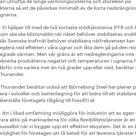
an utnyttja de långa värmningscyklerna och storleken på
kterna så att de påverkas minimalt av de korta nedstängni
ugnarna.
– Vi hjälper till med de två kortaste stödtjänsterna (FFR och
som ska ske blixtsnabbt när nätet behöver stabiliseras snab
När Svenska kraftnät behöver stabilisera nätfrekvensen kan 
reglera ned effekten i våra ugnar och låta dem gå på den re
lagrade värmen. Men vår gräns är att nedregleringarna inte 
påverka produkterna negativt och temperaturen i ugnarna f
därför inte variera mer än två grader upp eller ned, berättar
Thunander.
Thunander berättar också att Björneborg Steel har planer p
era i solceller och batterilagring för att bidra till ett stabilar
kerställa företagets tillgång till fossilfri el.
– Att i ökad omfattning möjliggöra för industrin att av egen v
vara aktiv på marknaderna för olika flexibilitetstjänster är en
pusselbit när vi bygger upp ett effektivt elsystem. Det är en 
möjlighet för företagen att få betalt för att leverera tjänster t