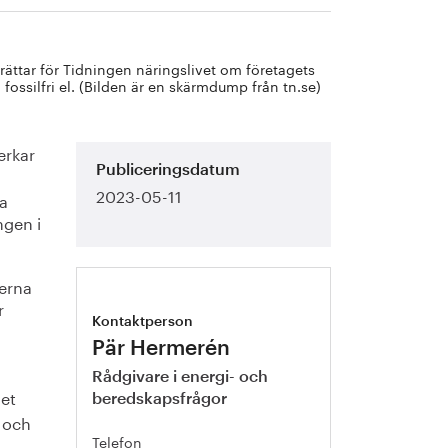
ättar för Tidningen näringslivet om företagets
ll fossilfri el. (Bilden är en skärmdump från tn.se)
erkar
Publiceringsdatum
2023-05-11
ra
ngen i
erna
r
Kontaktperson
Pär Hermerén
Rådgivare i energi- och
get
beredskapsfrågor
 och
Telefon