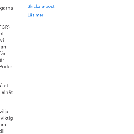
Skicka e-post
ngarna
Läs mer
om
Hanna
 FCR)
Escobar-
bt.
Jansson
vi
dan
får
år
 Peder
å att
e elnät
ilja
 viktig
bra
ill