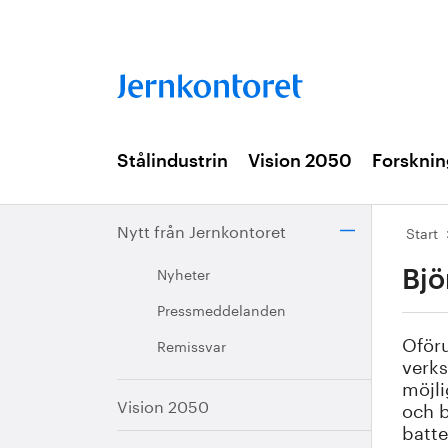
Stålindustrin
Vision 2050
Forsknin
Nytt från Jernkontoret
Start
Nyheter
Bjö
Pressmeddelanden
Oföru
Remissvar
verks
möjli
Vision 2050
och b
batte