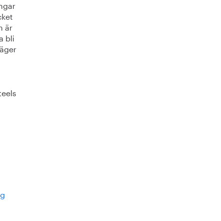
ingar
cket
m är
 bli
säger
teels
ig