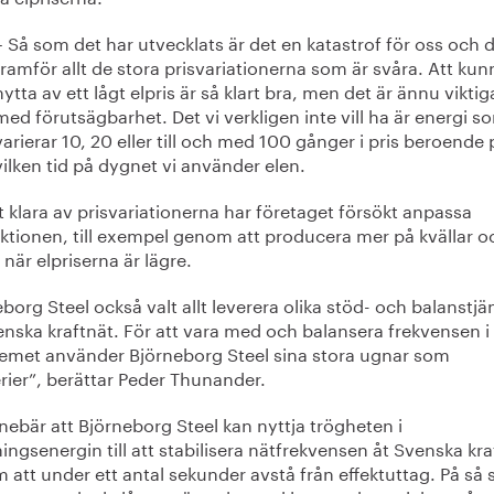
– Så som det har utvecklats är det en katastrof för oss och d
framför allt de stora prisvariationerna som är svåra. Att kun
nytta av ett lågt elpris är så klart bra, men det är ännu viktig
med förutsägbarhet. Det vi verkligen inte vill ha är energi s
varierar 10, 20 eller till och med 100 gånger i pris beroende 
vilken tid på dygnet vi använder elen.
t klara av prisvariationerna har företaget försökt anpassa
ktionen, till exempel genom att producera mer på kvällar o
 när elpriserna är lägre.
borg Steel också valt allt leverera olika stöd- och balanstjä
venska kraftnät. För att vara med och balansera frekvensen i
temet använder Björneborg Steel sina stora ugnar som
rier”, berättar Peder Thunander.
nebär att Björneborg Steel kan nyttja trögheten i
ngsenergin till att stabilisera nätfrekvensen åt Svenska kra
att under ett antal sekunder avstå från effektuttag. På så 