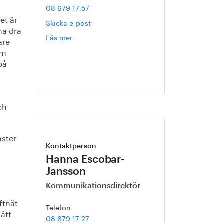
08 679 17 57
et är
Skicka e-post
na dra
Läs mer
om
are
Pär
om
Hermerén
på
ch
nster
Kontaktperson
Hanna Escobar-
Jansson
Kommunikationsdirektör
ftnät
Telefon
sätt
08 679 17 27