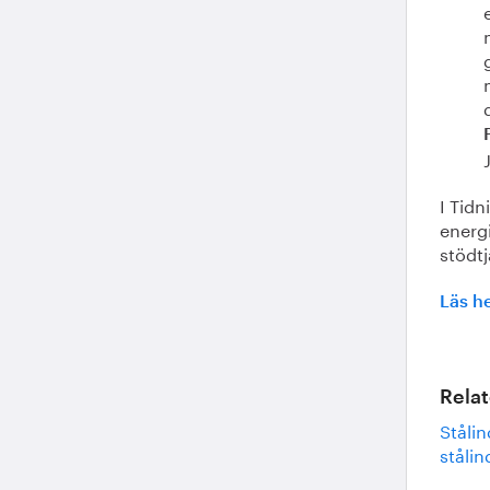
I Tidn
energ
stödtj
Läs he
Relat
Stålin
stålin