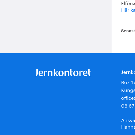
Elförs
Här ka
Senas
Jernk
Box 1
Kungs
offic
08 67
Ansva
Hanna