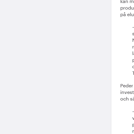
kan m
produ
på el
Peder 
invest
och sä