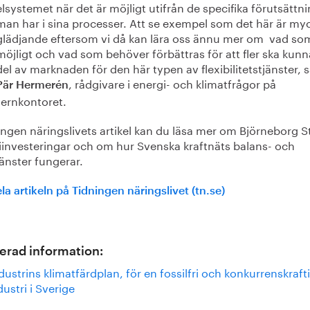
elsystemet när det är möjligt utifrån de specifika förutsättn
man har i sina processer. Att se exempel som det här är my
glädjande eftersom vi då kan lära oss ännu mer om vad so
möjligt och vad som behöver förbättras för att fler ska kunna
del av marknaden för den här typen av flexibilitetstjänster, 
, rådgivare i energi- och klimatfrågor på
Pär Hermerén
Jernkontoret.
ingen näringslivets artikel kan du läsa mer om Björneborg S
iinvesteringar och om hur Svenska kraftnäts balans- och
änster fungerar.
la artikeln på Tidningen näringslivet (tn.se)
erad information:
dustrins klimatfärdplan, för en fossilfri och konkurrenskraft
dustri i Sverige