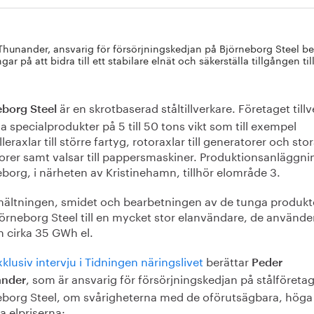
Thunander, ansvarig för försörjningskedjan på Björneborg Steel ber
gar på att bidra till ett stabilare elnät och säkerställa tillgången ti
är en skrotbaserad ståltillverkare. Företaget tillv
eborg Steel
 specialprodukter på 5 till 50 tons vikt som till exempel
leraxlar till större fartyg, rotoraxlar till generatorer och sto
orer samt valsar till pappersmaskiner. Produktionsanläggni
borg, i närheten av Kristinehamn, tillhör elområde 3.
mältningen, smidet och bearbetningen av de tunga produkt
örneborg Steel till en mycket stor elanvändare, de använde
n cirka 35 GWh el.
xklusiv intervju i Tidningen näringslivet
berättar
Peder
, som är ansvarig för försörjningskedjan på stålföreta
ander
eborg Steel, om svårigheterna med de oförutsägbara, höga
la elpriserna: