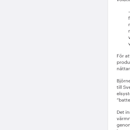
För at
produ
nättar
Björne
till S
elsys
”batte
Det in
värmni
genom 