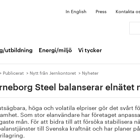
In English
Press
Kontakta o
Sök:
g/utbildning
Energi/miljö
Vi tycker
Publicerat
Nytt från Jernkontoret
Nyheter
rneborg Steel balanserar elnätet
tsägbara, höga och volatila elpriser gör det svårt fö
amhet. Som stor elanvändare har företaget anpassat 
gaste mån. För att bidra till att försöka stabilisera 
alanstjänster till Svenska kraftnät och har planer på 
rilagring.