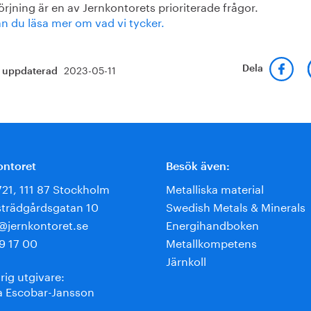
örjning är en av Jernkontorets prioriterade frågor.
n du läsa mer om vad vi tycker.
2023-05-11
Dela
t uppdaterad
ontoret
Besök även:
721, 111 87 Stockholm
Metalliska material
trädgårdsgatan 10
Swedish Metals & Minerals
e@jernkontoret.se
Energihandboken
9 17 00
Metallkompetens
Järnkoll
rig utgivare:
 Escobar-Jansson