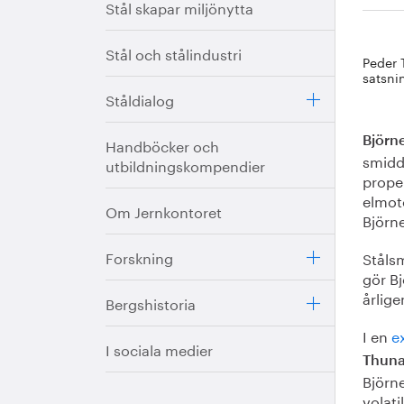
Stål skapar miljönytta
Stål och stålindustri
Peder 
satsnin
Ståldialog
Handböcker och
Björn
smidda
utbildningskompendier
propel
elmot
Om Jernkontoret
Björne
Forskning
Ståls
gör Bj
årlige
Bergshistoria
I en
e
I sociala medier
Thun
Björn
volati