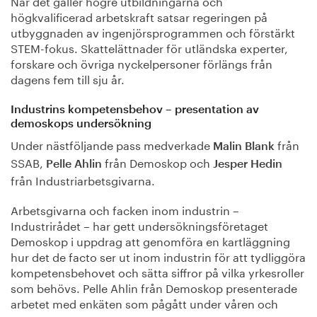
När det gäller högre utbildningarna och
högkvalificerad arbetskraft satsar regeringen på
utbyggnaden av ingenjörsprogrammen och förstärkt
STEM-fokus. Skattelättnader för utländska experter,
forskare och övriga nyckelpersoner förlängs från
dagens fem till sju år.
Industrins kompetensbehov – presentation av
demoskops undersökning
Under nästföljande pass medverkade
från
Malin Blank
SSAB,
från Demoskop och
Pelle Ahlin
Jesper Hedin
från Industriarbetsgivarna.
Arbetsgivarna och facken inom industrin –
Industrirådet – har gett undersökningsföretaget
Demoskop i uppdrag att genomföra en kartläggning
hur det de facto ser ut inom industrin för att tydliggöra
kompetensbehovet och sätta siffror på vilka yrkesroller
som behövs. Pelle Ahlin från Demoskop presenterade
arbetet med enkäten som pågått under våren och