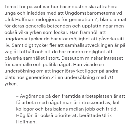
Temat för passet var hur basindustrin ska attrahera
unga och inleddes med att Ungdomsbarometerns vd
Ulrik Hoffman redogjorde för generation Z, bland annat
för deras generella beteenden och uppfattningar men
också vilka yrken som lockar. Han framhöll att
ungdomar tycker de har stor möjlighet att påverka sitt
liv. Samtidigt tycker fler att samhällsutvecklingen är på
väg åt fel håll och att de har mindre möjlighet att
påverka samhället i stort. Dessutom minskar intresset
för samhälle och politik något. Han visade en
undersökning om att ingenjörsyrket ligger på andra
plats hos generation Z i en undersökning med 70
yrken.
– Avgörande på den framtida arbetsplatsen är att
få arbeta med något man är intresserad av, kul
kollegor och bra balans mellan jobb och fritid.
Hög lön är också prioriterat, berättade Ulrik
Hoffman.