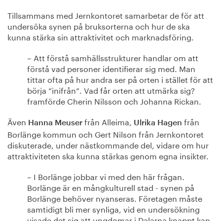
Tillsammans med Jernkontoret samarbetar de för att
undersöka synen på bruksorterna och hur de ska
kunna stärka sin attraktivitet och marknadsföring.
– Att förstå samhällsstrukturer handlar om att
förstå vad personer identifierar sig med. Man
tittar ofta på hur andra ser på orten i stället för att
börja ”inifrån”. Vad får orten att utmärka sig?
framförde Cherin Nilsson och Johanna Rickan.
Även
från Alleima,
från
Hanna Meuser
Ulrika Hagen
Borlänge kommun och Gert Nilson från Jernkontoret
diskuterade, under nästkommande del, vidare om hur
attraktiviteten ska kunna stärkas genom egna insikter.
– I Borlänge jobbar vi med den här frågan.
Borlänge är en mångkulturell stad - synen på
Borlänge behöver nyanseras. Företagen måste
samtidigt bli mer synliga, vid en undersökning
visade det sig att ungdomar i Dalarna knappt kan