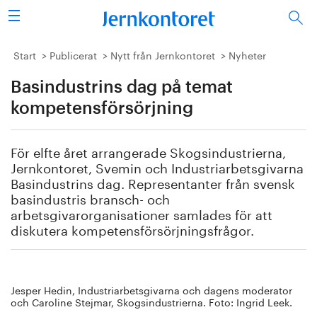
Sök
Stålindustrin
Start
Publicerat
Nytt från Jernkontoret
Nyheter
Basindustrins dag på temat
Vision 2050
kompetensförsörjning
Forskning/utbildning
För elfte året arrangerade Skogsindustrierna,
Energi/miljö
Jernkontoret, Svemin och Industriarbetsgivarna
Basindustrins dag. Representanter från svensk
Vi tycker
basindustris bransch- och
arbetsgivarorganisationer samlades för att
diskutera kompetensförsörjningsfrågor.
Publicerat
Bildbank
Jesper Hedin, Industriarbetsgivarna och dagens moderator
Om oss
och Caroline Stejmar, Skogsindustrierna. Foto: Ingrid Leek.