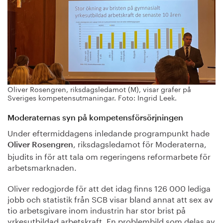
Oliver Rosengren, riksdagsledamot (M), visar grafer på
Sveriges kompetensutmaningar. Foto: Ingrid Leek.
Moderaternas syn på kompetensförsörjningen
Under eftermiddagens inledande programpunkt hade
, riksdagsledamot för Moderaterna,
Oliver Rosengren
bjudits in för att tala om regeringens reformarbete för
arbetsmarknaden.
Oliver redogjorde för att det idag finns 126 000 lediga
jobb och statistik från SCB visar bland annat att sex av
tio arbetsgivare inom industrin har stor brist på
yrkesutbildad arbetskraft. En problembild som delas av