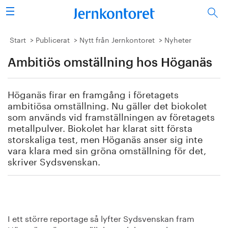
Sök
Stålindustrin
Start
Publicerat
Nytt från Jernkontoret
Nyheter
Ambitiös omställning hos Höganäs
Vision 2050
Forskning/utbildning
Höganäs firar en framgång i företagets
ambitiösa omställning. Nu gäller det biokolet
Energi/miljö
som används vid framställningen av företagets
metallpulver. Biokolet har klarat sitt första
storskaliga test, men Höganäs anser sig inte
Vi tycker
vara klara med sin gröna omställning för det,
skriver Sydsvenskan.
Publicerat
Bildbank
Om oss
I ett större reportage så lyfter Sydsvenskan fram