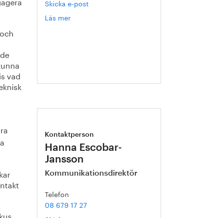
gagera
Skicka e-post
Läs mer
om
Gert
 och
Nilson
 de
 kunna
is vad
teknisk
dra
Kontaktperson
ra
Hanna Escobar-
Jansson
kar
Kommunikationsdirektör
ntakt
Telefon
08 679 17 27
kus