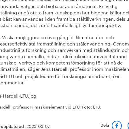
t använda vätgas och biobaserade råmaterial. En viktig
tällning är då att ta fram kunskap om hur biogena källor oc
 bäst kan användas i den framtida ståltillverkningen, dels u
sshänseende, dels ur ett samhälleligt systemperspektiv.
– Vi ska möjliggöra en övergång till klimatneutral och
resurseffektiv stålframställning och stålanvändning. Genom
industrinära forskning och samverkan med stålindustrin oc
omgivande samhälle, bidrar Luleå tekniska universitet med
kunskap, verktyg och kompetensförsörjning för att nå de
klimatmålen, säger
, professor inom maskinele
Jens Hardell
vid LTU och projektledare för forskningssamarbetet, i en
kommentar.
ardell, professor i maskinelement vid LTU. Foto: LTU.
2023-03-07
Dela
t uppdaterad