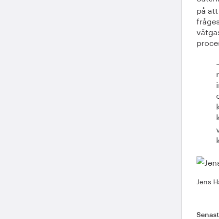
på at
fråges
vätgas
proce
Jens H
Senas