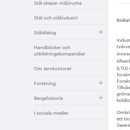
Stål skapar miljönytta
Stål och stålindustri
Bildkäl
Ståldialog
Indust
tvärv
Handböcker och
utbildningskompendier
innov
tillve
(LTU) 
Om Jernkontoret
forskn
Forsk
Forskning
Tillvä
gröna
Bergshistoria
koldio
Omkri
I sociala medier
ett ti
Sweri