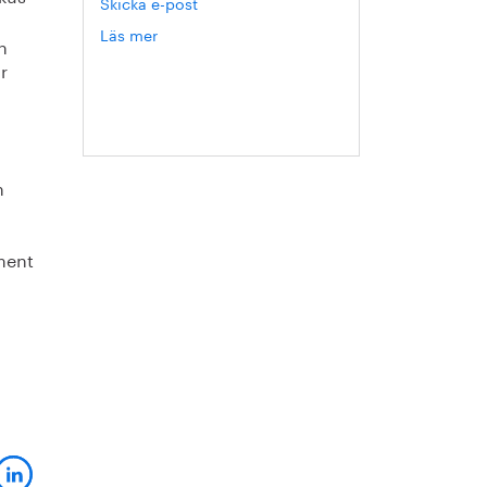
Skicka e-post
Läs mer
om
h
Hanna
r
Escobar-
Jansson
h
ment