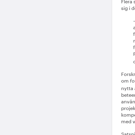
Flera
sig i 
Forsk
om
fo
nytta 
betee
använ
projek
kompo
med v
Satsn