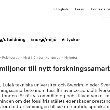
In English
Press
Kontakta o
Sök:
g/utbildning
Energi/miljö
Vi tycker
Publicerat
Nytt från Jernkontoret
Nyheter
miljoner till nytt forskningssamarb
 Luleå tekniska universitet och Swerim inleder Sverig
ningssamarbete inom fossilfri avancerad ståltillver
-fonden för rättvis omställning och Tillväxtverket m
ningen om det fossilfria stålets egenskaper prestan
tom bidrar satsningen till säkra framtida spetsko