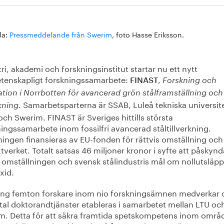
la:
Pressmeddelande från Swerim
, foto Hasse Eriksson.
ri, akademi och forskningsinstitut startar nu ett nytt
etenskapligt forskningssamarbete:
,
FINAST
Forskning och
ation i Norrbotten för avancerad grön stålframställning och
. Samarbetsparterna är SSAB, Luleå tekniska universit
rkning
och Swerim. FINAST är Sveriges hittills största
ingssamarbete inom fossilfri avancerad ståltillverkning.
ningen finansieras av EU-fonden för rättvis omställning och
xtverket. Totalt satsas 46 miljoner kronor i syfte att påskyn
 omställningen och svensk stålindustris mål om nollutsläpp
xid.
ng femton forskare inom nio forskningsämnen medverkar 
otal doktorandtjänster etableras i samarbetet mellan LTU oc
m. Detta för att säkra framtida spetskompetens inom områ