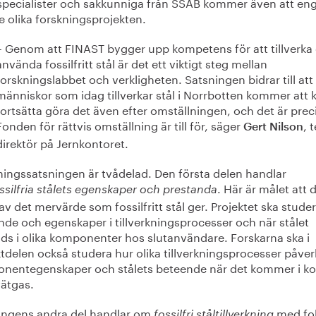
 specialister och sakkunniga från SSAB kommer även att en
de olika forskningsprojekten.
– Genom att FINAST bygger upp kompetens för att tillverka
använda fossilfritt stål är det ett viktigt steg mellan
forskningslabbet och verkligheten. Satsningen bidrar till att
människor som idag tillverkar stål i Norrbotten kommer att
fortsätta göra det även efter omställningen, och det är prec
Fonden för rättvis omställning är till för, säger
, 
Gert Nilson
direktör på Jernkontoret.
ningssatsningen är tvådelad. Den första delen handlar
. Här är målet att 
ssilfria stålets
egenskaper och prestanda
av det mervärde som fossilfritt stål ger. Projektet ska stude
nde och egenskaper i tillverkningsprocesser och när stålet
ds i olika komponenter hos slutanvändare. Forskarna ska i
tdelen också studera hur olika tillverkningsprocesser påver
nentegenskaper och stålets beteende när det kommer i ko
ätgas.
ingens andra del handlar om
med fo
fossilfri ståltillverkning