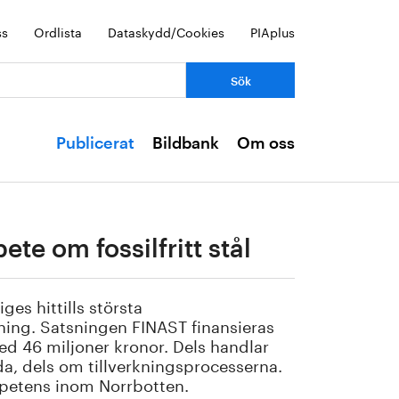
ss
Ordlista
Dataskydd/Cookies
PIAplus
Publicerat
Bildbank
Om oss
ete om fossilfritt stål
es hittills största
kning. Satsningen FINAST finansieras
ed 46 miljoner kronor. Dels handlar
da, dels om tillverkningsprocesserna.
mpetens inom Norrbotten.