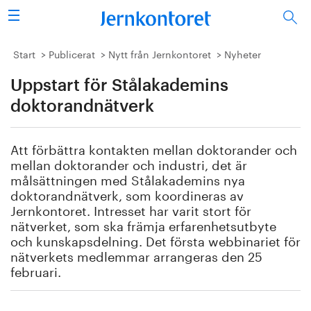
Sök
Stålindustrin
Start
Publicerat
Nytt från Jernkontoret
Nyheter
Uppstart för Stålakademins
Vision 2050
doktorandnätverk
Forskning/utbildning
Att förbättra kontakten mellan doktorander och
Energi/miljö
mellan doktorander och industri, det är
målsättningen med Stålakademins nya
Vi tycker
doktorandnätverk, som koordineras av
Jernkontoret. Intresset har varit stort för
nätverket, som ska främja erfarenhetsutbyte
Publicerat
och kunskapsdelning. Det första webbinariet för
nätverkets medlemmar arrangeras den 25
Bildbank
februari.
Om oss