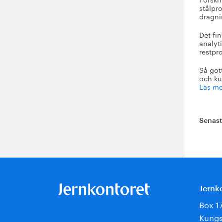
stålpr
dragni
Det fi
analyt
restpr
Så got
och kun
Läs me
Senas
Jernk
Box 1
Kungs