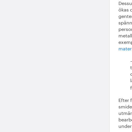
Dessu
ökas o
gentem
spänna
perso
metall
exemp
mater
Efter 
smide
utmärk
bearb
under