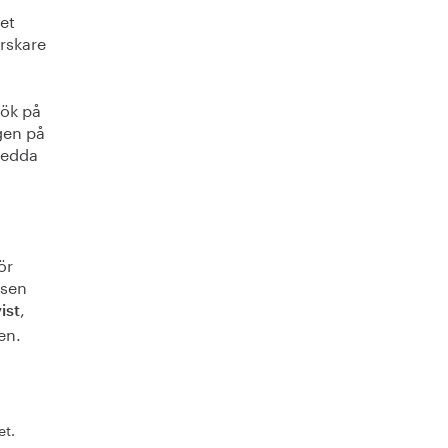
pet
rskare
sök på
ngen på
sedda
ör
ssen
,
ist
en.
et.