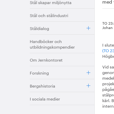
med v
Stål skapar miljönytta
Stål och stålindustri
TO 23:
Johan
Ståldialog
Handböcker och
I slut
utbildningskompendier
(TO 2
Högbo
Om Jernkontoret
Vid s
genom
Forskning
medel.
proje
Bergshistoria
pågåe
stålpr
I sociala medier
kärl. 
inter