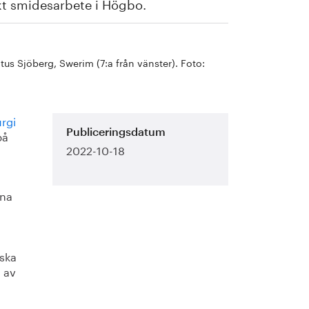
kt smidesarbete i Högbo.
us Sjöberg, Swerim (7:a från vänster). Foto:
rgi
på
Publiceringsdatum
2022-10-18
gna
iska
g av