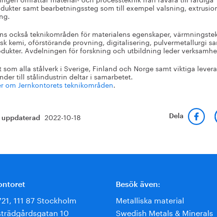
odukter samt bearbetningssteg som till exempel valsning, extrusio
ng.
nns också teknikområden för materialens egenskaper, värmningstek
isk kemi, oförstörande provning, digitalisering, pulvermetallurgi s
odukter. Avdelningen för forskning och utbildning leder verksamhe
t som alla stålverk i Sverige, Finland och Norge samt viktiga lever
der till stålindustrin deltar i samarbetet.
r om Jernkontorets teknikområden
.
2022-10-18
Dela
t uppdaterad
ontoret
Besök även:
721, 111 87 Stockholm
Metalliska material
trädgårdsgatan 10
Swedish Metals & Minerals