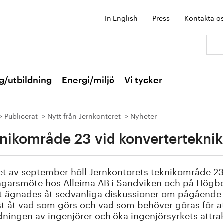
In English
Press
Kontakta o
Sök:
g/utbildning
Energi/miljö
Vi tycker
Publicerat
Nytt från Jernkontoret
Nyheter
nikområde 23 vid konvertertekni
tet av september höll Jernkontorets teknikområde 23 
garsmöte hos Alleima AB i Sandviken och på Högbo 
t ägnades åt sedvanliga diskussioner om pågåend
t åt vad som görs och vad som behöver göras för a
dningen av ingenjörer och öka ingenjörsyrkets attr