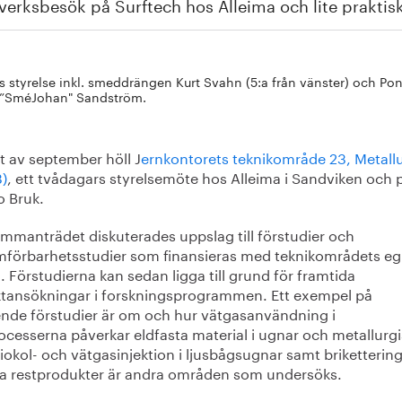
erksbesök på Surftech hos Alleima och lite praktis
s styrelse inkl. smeddrängen Kurt Svahn (5:a från vänster) och Pont
 ”SméJohan" Sandström.
et av september höll J
ernkontorets teknikområde 23, Metallu
3)
, ett tvådagars styrelsemöte hos Alleima i Sandviken och 
 Bruk.
ammanträdet diskuterades uppslag till förstudier och
förbarhetsstudier som finansieras med teknikområdets e
 Förstudierna kan sedan ligga till grund för framtida
ktansökningar i forskningsprogrammen. Ett exempel på
nde förstudier är om och hur vätgasanvändning i
ocesserna påverkar eldfasta material i ugnar och metallurg
Biokol- och vätgasinjektion i ljusbågsugnar samt briketterin
na restprodukter är andra områden som undersöks.