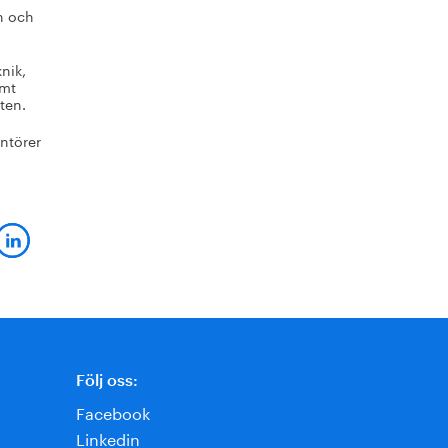
n och
nik,
amt
ten.
antörer
Följ oss:
Facebook
Linkedin