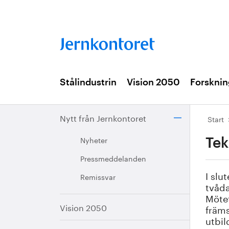
Stålindustrin
Vision 2050
Forsknin
Nytt från Jernkontoret
Start
Nyheter
Tek
Pressmeddelanden
I slu
Remissvar
tvåda
Möte
Vision 2050
främs
utbil