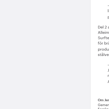
Del 2 
Alleim
Surft
för br
produk
stålv
Om Jer
Gemens
Forskn