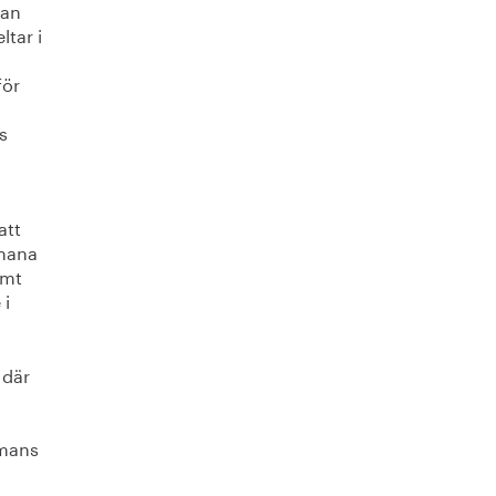
kan
ltar i
för
s
att
tmana
amt
 i
 där
mmans