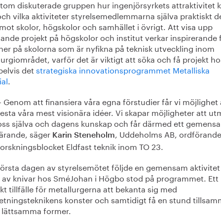
tom diskuterade gruppen hur ingenjörsyrkets attraktivitet 
ch vilka aktiviteter styrelsemedlemmarna själva praktiskt de
ot skolor, högskolor och samhället i övrigt. Att visa upp
nde projekt på högskolor och institut verkar inspirerande 
ner på skolorna som är nyfikna på teknisk utveckling inom
urgiområdet, varför det är viktigt att söka och få projekt ho
elvis det
strategiska innovationsprogrammet Metalliska
ial
.
– Genom att finansiera våra egna förstudier får vi möjlighet 
testa våra mest visionära idéer. Vi skapar möjligheter att u
oss själva och dagens kunskap och får därmed ett gemens
lärande, säger
, Uddeholms AB, ordförande
Karin Steneholm
forskningsblocket Eldfast teknik inom TO 23.
första dagen av styrelsemötet följde en gemensam aktivitet
 av knivar hos SméJohan i Högbo stod på programmet. Ett
t tillfälle för metallurgerna att bekanta sig med
etningsteknikens konster och samtidigt få en stund tillsa
 lättsamma former.