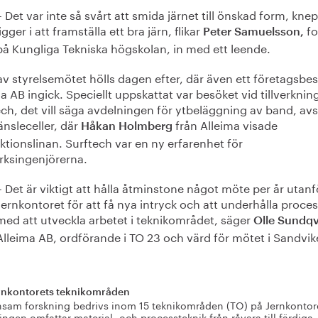
– Det var inte så svårt att smida järnet till önskad form, kne
ligger i att framställa ett bra järn, flikar
fo
Peter Samuelsson,
på Kungliga Tekniska högskolan, in med ett leende.
av styrelsemötet hölls dagen efter, där även ett företagsbe
a AB ingick. Speciellt uppskattat var besöket vid tillverkni
ech, det vill säga avdelningen för ytbeläggning av band, av
änsleceller, där
från Alleima visade
Håkan Holmberg
tionslinan. Surftech var en ny erfarenhet för
erksingenjörerna.
– Det är viktigt att hålla åtminstone något möte per år utanf
Jernkontoret för att få nya intryck och att underhålla proce
med att utveckla arbetet i teknikområdet, säger
Olle Sundqv
Alleima AB, ordförande i TO 23 och värd för mötet i Sandvik
nkontorets teknikområden
am forskning bedrivs inom 15 teknikområden (TO) på Jernkontor
ingen omfattar material- och processteknik från råvara till färdiga