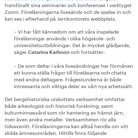
framförallt sina seminarier och konferenser i verktyget
Zoom. Föreläsningarna livesänds och de spelas in och
kan ses i efterhand på Jernkontorets webbplats.
– Vi har fått kännedom om att våra inspelade
föreläsningar används i olika högskole- och
universitetsutbildningar. Det är mycket glädjande,
säger
och fortsätter:
Catarina Karlsson
– De som deltar i våra livesändningar har förmånen
att kunna ställa frågor till föreläsarna och chatta
med andra deltagare. Frågestunderna är både
intressanta och viktiga delar av vårt nya arbetssätt.
Det bergshistoriska utskottets verksamhet omfattar
både arkeologisk och historisk forskning, samt
kulturminnesvård som rör hantering av främst järn,
men även andra metaller. Verksamheten rör alla
tidsavsnitt. Föreläsningarna kan alltså handla om vitt
skilda ämnesområden. Hittills finns följande