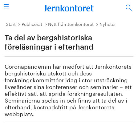
Sök
Stålindustrin
Start
Publicerat
Nytt från Jernkontoret
Nyheter
Ta del av bergshistoriska
Vision 2050
föreläsningar i efterhand
Forskning/utbildning
Coronapandemin har medfört att Jernkontorets
Energi/miljö
bergshistoriska utskott och dess
forskningskommittéer idag i stor utsträckning
Vi tycker
livesänder sina konferenser och seminarier – ett
effektivt sätt att sprida forskningsresultaten.
Seminarierna spelas in och finns att ta del av i
Publicerat
efterhand, kostnadsfritt på Jernkontorets
webbplats.
Bildbank
Om oss