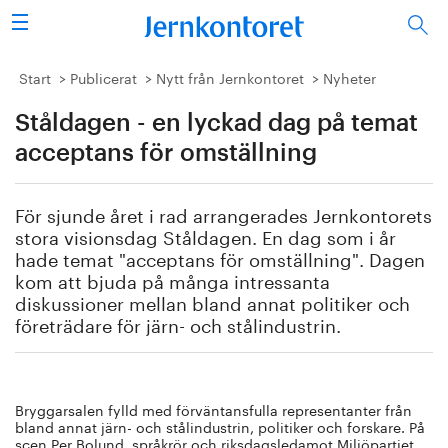
Sök
Stålindustrin
Start
Publicerat
Nytt från Jernkontoret
Nyheter
Ståldagen - en lyckad dag på temat
Vision 2050
acceptans för omställning
Forskning/utbildning
För sjunde året i rad arrangerades Jernkontorets
Energi/miljö
stora visionsdag Ståldagen. En dag som i år
hade temat "acceptans för omställning". Dagen
Vi tycker
kom att bjuda på många intressanta
diskussioner mellan bland annat politiker och
företrädare för järn- och stålindustrin.
Publicerat
Bildbank
Bryggarsalen fylld med förväntansfulla representanter från
Om oss
bland annat järn- och stålindustrin, politiker och forskare. På
scen Per Bolund, språkrör och riksdagsledamot Miljöpartiet