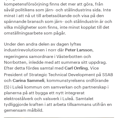
kompetensförsörjning finns det mer att göra, från
såväl politikens som järn- och stålindustrins sida. Inte
minst i att nå ut till arbetssökande och visa på den
spännande bransch som järn- och stålindustrin är och
vilka möjligheter som finns, inte minst kopplat till det
omställningsarbete som pågår.
Under den andra delen av dagen lyftes
industrirevolutionen i norr där
,
Peter Larsson
regeringens samordnare i Västerbotten och
Norrbotten, inledde med att summera sitt uppdrag.
Efter detta fördes samtal med
, Vice
Carl Orrling
President of Strategic Technical Development på SSAB
och
, kommunstyrelsens ordförande
Carina Sammeli
(S) i Luleå kommun om samverkan och partnerskap i
planerna på att bygga ett nytt integrerat
elektrostålverk och valsverk i Luleå. Samtalet
tydliggjorde kraften i att arbeta tillsammans utifrån en
gemensam målbild.