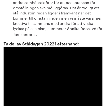
andra samhällsaktörer för att acceptansen för
omställningen ska möjliggöras. Det är tydligt att
stålindustrin redan ligger i framkant när det
kommer till omställningen men vi måste vara mer
kreativa tillsammans med andra för att vi ska
lyckas på alla plan, summerar
, vd för
Annika Roos
Jernkontoret.
Ta del av Ståldagen 2022 i efterhand: