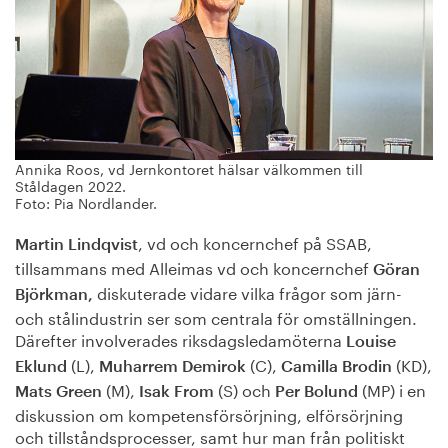
Annika Roos, vd Jernkontoret hälsar välkommen till
Ståldagen 2022.
Foto: Pia Nordlander.
, vd och koncernchef på SSAB,
Martin Lindqvist
tillsammans med Alleimas vd och koncernchef
Göran
diskuterade vidare vilka frågor som järn-
Björkman,
och stålindustrin ser som centrala för omställningen.
Därefter involverades riksdagsledamöterna
Louise
(L),
(C),
(KD),
Eklund
Muharrem Demirok
Camilla Brodin
(M),
(S) och
(MP) i en
Mats Green
Isak From
Per Bolund
diskussion om kompetensförsörjning, elförsörjning
och tillståndsprocesser, samt hur man från politiskt