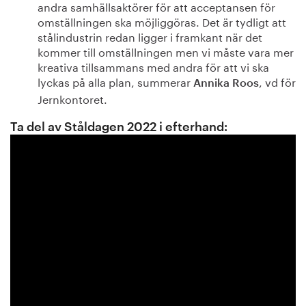
andra samhällsaktörer för att acceptansen för
omställningen ska möjliggöras. Det är tydligt att
stålindustrin redan ligger i framkant när det
kommer till omställningen men vi måste vara mer
kreativa tillsammans med andra för att vi ska
lyckas på alla plan, summerar
, vd för
Annika Roos
Jernkontoret.
Ta del av Ståldagen 2022 i efterhand: