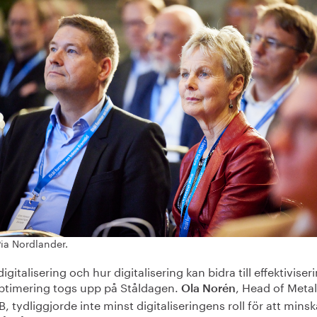
Pia Nordlander.
igitalisering och hur digitalisering kan bidra till effektiviser
ptimering togs upp på Ståldagen.
, Head of Meta
Ola Norén
, tydliggjorde inte minst digitaliseringens roll för att minsk