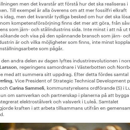
lningen men det kvarstår att förstå hur det ska realiseras i
ken. Till exempel är alla överens om att mer fossilfri elkraft
s idag, men det kvarstår tydliga besked om hur det ska lösa
inom kompetensförsörjning finns det mer att göra, från såv
kens som järn- och stålindustrins sida. Inte minst i att nå ut t
ssökande och visa på den spännande bransch som järn- oc
dustrin är och vilka möjligheter som finns, inte minst kopplat 
mställningsarbete som pågår.
den andra delen av dagen lyftes industrirevolutionen i nor
, regeringens samordnare i Västerbotten och Norrb
 Larsson
de med att summera sitt uppdrag. Efter detta fördes samta
, Vice President of Strategic Technical Development 
rrling
 och
, kommunstyrelsens ordförande (S) i L
Carina Sammeli
n om samverkan och partnerskap i planerna på att bygga 
ntegrerat elektrostålverk och valsverk i Luleå. Samtalet
ggjorde kraften i att arbeta tillsammans utifrån en gemensa
d.