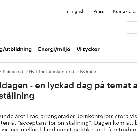
In English
Press
Kontakta o
Sök:
g/utbildning
Energi/miljö
Vi tycker
Publicerat
Nytt från Jernkontoret
Nyheter
ldagen - en lyckad dag på temat 
tällning
junde året i rad arrangerades Jernkontorets stora v
temat "acceptans för omställning". Dagen kom att 
ssioner mellan bland annat politiker och företrädare 