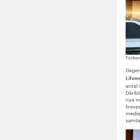
Förber
Dagen
Lifve
antal 
Däribl
nya n
kravpr
medier
samta