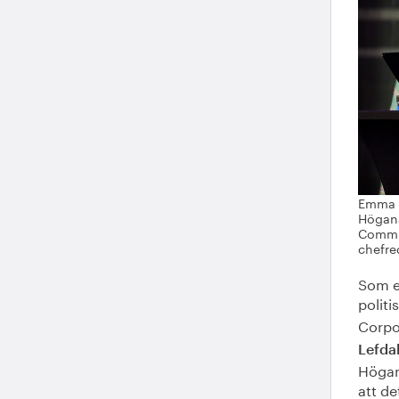
Emma L
Höganä
Commun
chefre
Som e
politi
Corpo
Lefda
Höganä
att de