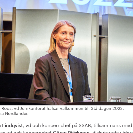
 Roos, vd Jernkontoret hälsar välkommen till Ståldagen 2022.
Pia Nordlander.
, vd och koncernchef på SSAB, tillsammans med
n Lindqvist
mas vd och koncernchef
diskuterade vidare
Göran Björkman,