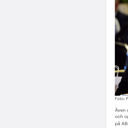
Foto: 
Även d
och o
på ABB