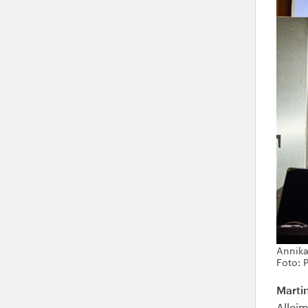
Annika
Foto: 
Marti
Allei