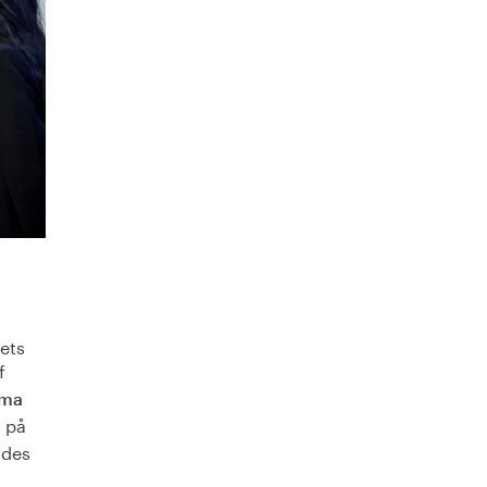
ets
f
ma
 på
ades