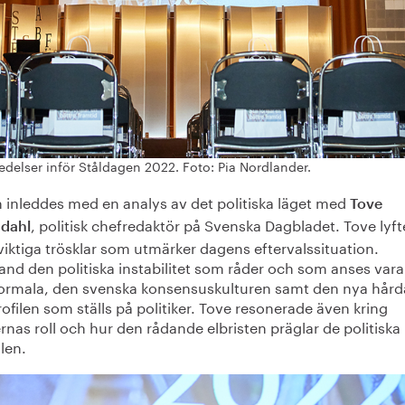
edelser inför Ståldagen 2022. Foto: Pia Nordlander.
 inleddes med en analys av det politiska läget med
Tove
, politisk chefredaktör på Svenska Dagbladet. Tove lyft
ndahl
viktiga trösklar som utmärker dagens eftervalssituation.
and den politiska instabilitet som råder och som anses vara
ormala, den svenska konsensuskulturen samt den nya hård
ofilen som ställs på politiker. Tove resonerade även kring
nas roll och hur den rådande elbristen präglar de politiska
len.