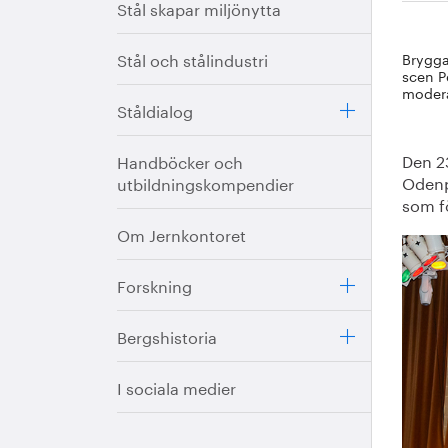
Stål skapar miljönytta
Stål och stålindustri
Brygga
scen P
modera
Ståldialog
Den 2
Handböcker och
Odenp
utbildningskompendier
som f
Om Jernkontoret
Forskning
Bergshistoria
I sociala medier