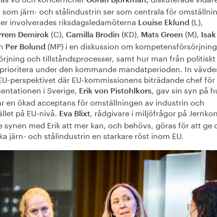
 som järn- och stålindustrin ser som centrala för omställni
ter involverades riksdagsledamöterna
(L),
Louise Eklund
(C),
(KD),
(M),
rem Demirok
Camilla Brodin
Mats Green
Isa
ch
(MP) i en diskussion om kompetensförsörjning
Per Bolund
örjning och tillståndsprocesser, samt hur man från politiskt 
 prioritera under den kommande mandatperioden. In vävde
EU-perspektivet där EU-kommissionens biträdande chef för
sentationen i Sverige,
, gav sin syn på h
Erik von Pistohlkors
r en ökad acceptans för omställningen av industrin och
llet på EU-nivå.
, rådgivare i miljöfrågor på Jernko
Eva Blixt
e synen med Erik att mer kan, och behövs, göras för att ge 
a järn- och stålindustrin en starkare röst inom EU.