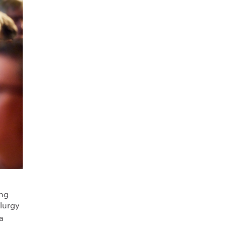
ing
llurgy
a