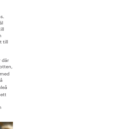
s.
äl
ill
h
till
r där
otten,
l med
på
uleå
ett
m