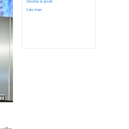
Skicka e-post
Läs mer
om
Annika
Roos
 vilka