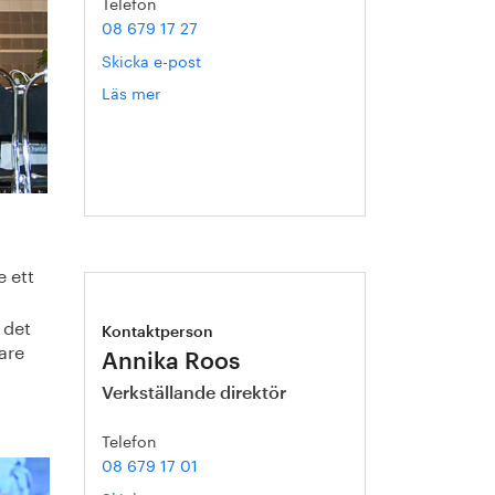
Telefon
08 679 17 27
Skicka e-post
Läs mer
om
Hanna
Escobar-
Jansson
e ett
 det
Kontaktperson
are
Annika Roos
Verkställande direktör
Telefon
08 679 17 01