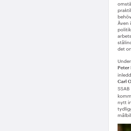
omstäl
prakti
behöv
Även 
politi
arbet
stålin
det o
Under 
Peter
inled
Carl O
SSAB
kommu
nytt i
tydli
målbil