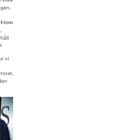
ngen.
k From
,
håll
s
ur vi
ntoret,
den