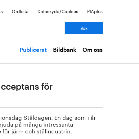
ss
Ordlista
Dataskydd/Cookies
PIAplus
Publicerat
Bildbank
Om oss
acceptans för
isionsdag Ståldagen. En dag som i år
bjuda på många intressanta
för järn- och stålindustrin.