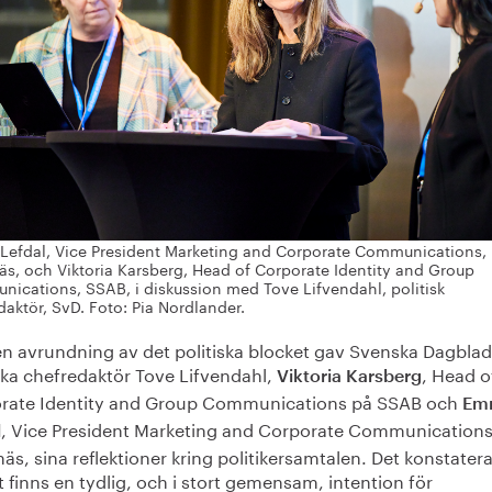
efdal, Vice President Marketing and Corporate Communications,
s, och Viktoria Karsberg, Head of Corporate Identity and Group
ications, SSAB, i diskussion med Tove Lifvendahl, politisk
daktör, SvD. Foto: Pia Nordlander.
n avrundning av det politiska blocket gav Svenska Dagblad
ska chefredaktör Tove Lifvendahl,
, Head o
Viktoria Karsberg
rate Identity and Group Communications på SSAB och
Em
, Vice President Marketing and Corporate Communications
l
s, sina reflektioner kring politikersamtalen. Det konstater
t finns en tydlig, och i stort gemensam, intention för