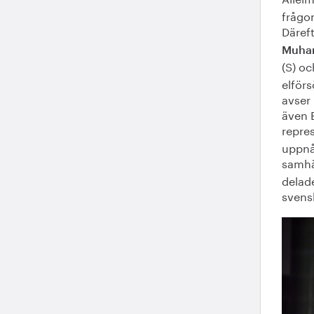
frågor
Däref
Muhar
(S) o
elförs
avser
även 
repre
uppnå
samhä
delad
svensk