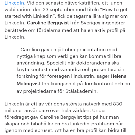
LinkedIn
. Vid den senaste nätverksträffen, ett lunch
webinarium den 23 september med titeln ”How to get
started with LinkedIn”, fick deltagarna lära sig mer om
LinkedIn.
från Sveriges ingenjörer
Caroline Bergqvist
berättade om fördelarna med att ha en aktiv profil på
LinkedIn.
– Caroline gav en jättebra presentation med
nyttiga knep som verkligen kan komma till bra
användning. Speciellt när doktoranderna ska
knyta kontakt med varandra och presentera sin
forskning för företagen i industrin, säger
Helena
forskningschef på Jernkontoret och en
Malmqvist
av projektledarna för Stålakademin.
LinkedIn är ett av världens största nätverk med 830
miljoner användare över hela världen. Under
föredraget gav Caroline Bergqvist tips på hur man
skapar och bibehåller en bra Linkedin-profil som når
igenom mediebruset. Att ha en bra profil kan bidra till