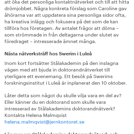
att öka det personliga kontaktnätverket och till att hitta
drömjobbet. Några konkreta förslag som Caroline gav
åhörarna var att uppdatera sina personliga sidor ofta,
ha kreativa inlägg och fokusera på det som de kan
tillföra hos företagen. Av antalet frågor att döma –
som strömmade in från deltagarna under slutet av
föredraget – intresserade ämnet många.
Nästa nätverksträff hos Swerim i Luleå
Inom kort fortsätter Stålakademin på den inslagna
vägen med att bjuda in doktorandnätverket till
yterligare ett evenemang. Ett besök på Swerims
forskningsinstitut i Luleå är inplanerat den 10 oktober.
Låter detta som något du skulle vilja vara en del av?
Eller känner du en doktorand som skulle vara
intresserad av Stålakademins doktorandnätverk?
Kontakta Helena Malmqvist
helena.malmqvist@jernkontoret.se