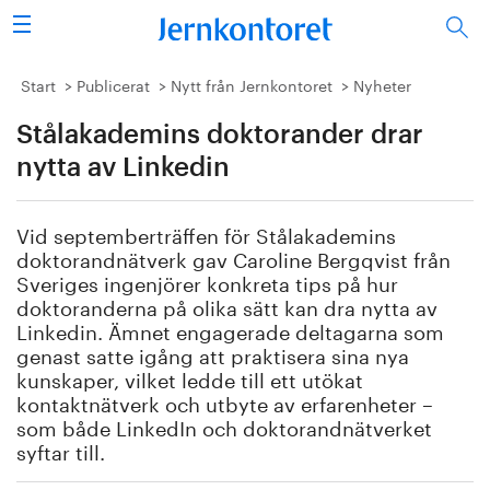
Sök
Stålindustrin
Start
Publicerat
Nytt från Jernkontoret
Nyheter
Stålakademins doktorander drar
Vision 2050
nytta av Linkedin
Forskning/utbildning
Vid septemberträffen för Stålakademins
Energi/miljö
doktorandnätverk gav Caroline Bergqvist från
Sveriges ingenjörer konkreta tips på hur
Vi tycker
doktoranderna på olika sätt kan dra nytta av
Linkedin. Ämnet engagerade deltagarna som
genast satte igång att praktisera sina nya
Publicerat
kunskaper, vilket ledde till ett utökat
kontaktnätverk och utbyte av erfarenheter –
Bildbank
som både LinkedIn och doktorandnätverket
syftar till.
Om oss