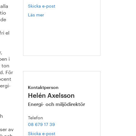
alla
Skicka e-post
tio
Läs mer
om
ade
Annika
Roos
ri el
r,
pen i
 ton
d. För
ocent
ergi-
Kontaktperson
Helén Axelsson
Energi- och miljödirektör
ch
Telefon
08 679 17 39
ser av
Skicka e-post
ik och