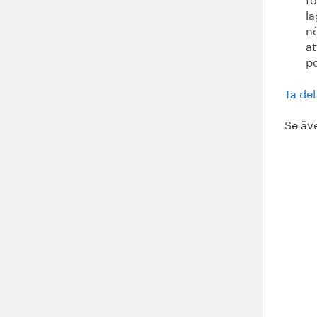
la
n
at
po
Ta del
Se äv