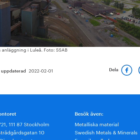
 anläggning i Luleå. Foto: SSAB
2022-02-01
Dela
t uppdaterad
ontoret
Besök även:
721, 111 87 Stockholm
Metalliska material
trädgårdsgatan 10
Swedish Metals & Minerals
e@jernkontoret.se
Energihandboken