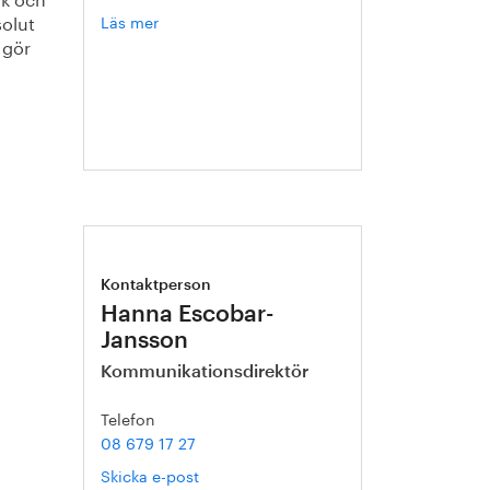
solut
Läs mer
om
Helén
 gör
Axelsson
Kontaktperson
Hanna Escobar-
Jansson
Kommunikationsdirektör
Telefon
08 679 17 27
Skicka e-post