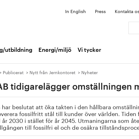
In English
Press
Kontakta o
Sök:
g/utbildning
Energi/miljö
Vi tycker
Publicerat
Nytt från Jernkontoret
Nyheter
B tidigarelägger omställningen 
har beslutat att öka takten i den hållbara omstäl
everera fossilfritt stål till kunder över världen. Tid
ill år 2030 i stället för år 2045. Utmaningarna som åte
llgången till fossilfri el och de osäkra tillståndsproc