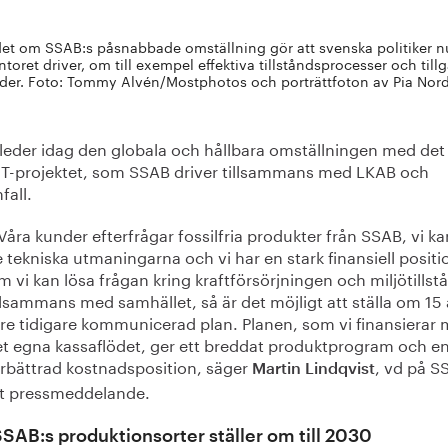
et om SSAB:s påsnabbade omställning gör att svenska politiker 
toret driver, om till exempel effektiva tillståndsprocesser och tillgån
der. Foto: Tommy Alvén/Mostphotos och porträttfoton av Pia Nord
leder idag den globala och hållbara omställningen med det
T-projektet, som SSAB driver tillsammans med LKAB och
fall.
Våra kunder efterfrågar fossilfria produkter från SSAB, vi ka
 tekniska utmaningarna och vi har en stark finansiell positi
 vi kan lösa frågan kring kraftförsörjningen och miljötillst
llsammans med samhället, så är det möjligt att ställa om 15 
re tidigare kommunicerad plan. Planen, som vi finansierar
t egna kassaflödet, ger ett breddat produktprogram och e
rbättrad kostnadsposition, säger
, vd på S
Martin Lindqvist
tt pressmeddelande.
SSAB:s produktionsorter ställer om till 2030