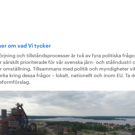
er om vad Vi tycker
örjning och tillståndsprocesser är två av fyra politiska fråg
 särskilt prioriterade för vår svenska järn- och stålindustri
r omställning. Tillsammans med politik och myndigheter vill
ka kring dessa frågor – lokalt, nationellt och inom EU. Ta d
reformförslag.