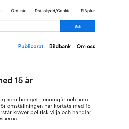
ss
Ordlista
Dataskydd/Cookies
PIAplus
Publicerat
Bildbank
Om oss
med 15 år
lning som bolaget genomgår och som
en för omställningen har kortats med 15
rstår kräver politisk vilja och handlar
esserna.