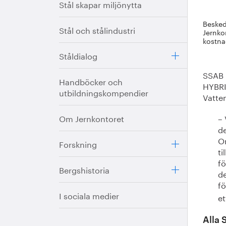
Stål skapar miljönytta
Besked
Stål och stålindustri
Jernkon
kostna
Ståldialog
SSAB 
Handböcker och
HYBRI
utbildningskompendier
Vatten
Om Jernkontoret
– 
de
Om
Forskning
ti
fö
Bergshistoria
de
fö
I sociala medier
e
Alla 