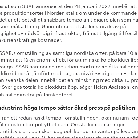
eslut som SSAB annonserat den 28 januari 2022 innebär att 
s produktionsorter i Norden ställs om under de kommande 
 det är ett betydligt snabbare tempo än tidigare plan som h
som målsättning. Genomförandet ställer stora krav på
nglighet av nödvändig infrastruktur, främst tillgång till fossilf
onkurrenskraftiga kostnader.
SSAB:s omställning av samtliga nordiska orter, på bara 10 å
mmer att få en enorm effekt för att minska koldioxidutsläp
erige. SSAB nämner en reduktion med mer än åtta miljoner
ldioxid per år jämfört med dagens nivå i Sverige och Finlan
n svenska delen innebär det en minskning med cirka 10 pr
 Sveriges totala koldioxidutsläpp, säger
, en
Helén Axelsson
h miljödirektör på Jernkontoret.
ndustrins höga tempo sätter ökad press på politiken
Från ett redan raskt tempo i omställningen, ökar nu järn- o
ålindustrin tempot ytterligare. Omställningen är ingen
amtidsvision, den sker idag och kunderna väntar på leveran
ssilfria produkter. Vi har redan signalerat risken för att polit