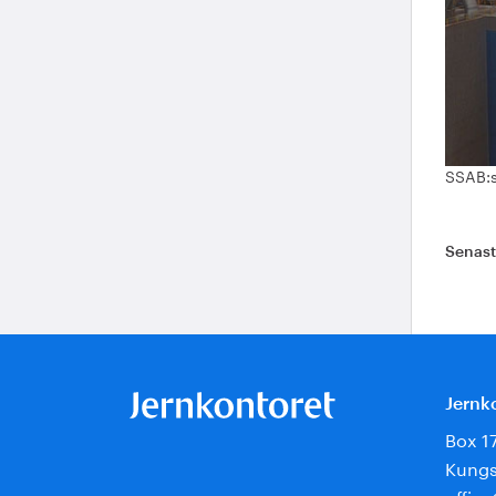
SSAB:s
Senas
Jernk
Box 1
Kungs
offic