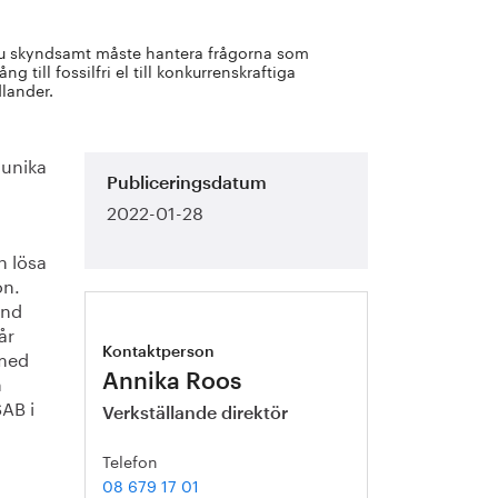
nu skyndsamt måste hantera frågorna som
g till fossilfri el till konkurrenskraftiga
lander.
 unika
Publiceringsdatum
2022-01-28
n lösa
on.
ånd
år
 med
Kontaktperson
n
Annika Roos
SAB i
Verkställande direktör
Telefon
08 679 17 01