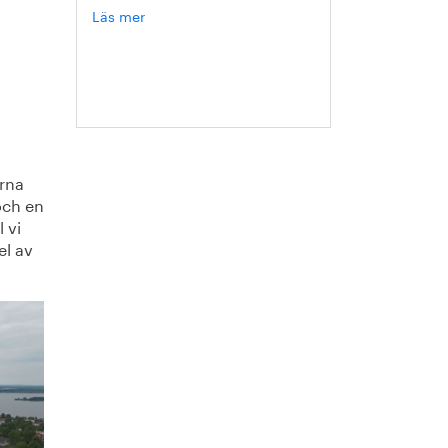
Läs mer
om
Hanna
Escobar-
Jansson
orna
 och en
 vi
el av