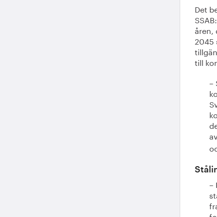
Det b
SSAB:
åren,
2045 
tillgä
till k
– 
ko
Sv
ko
de
av
oc
Ståli
– 
st
fr
fo