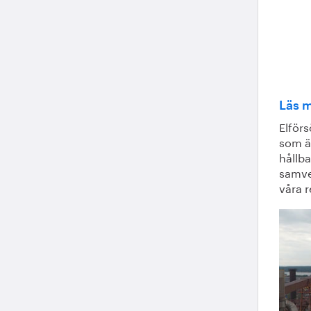
Läs m
Elförs
som är
hållba
samver
våra 