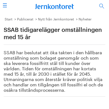
Sök
Stålindustrin
Start
Publicerat
Nytt från Jernkontoret
Nyheter
SSAB tidigarelägger omställningen
Vision 2050
med 15 år
Forskning/utbildning
SSAB har beslutat att öka takten i den hållbara
Energi/miljö
omställning som bolaget genomgår och som
ska leverera fossilfritt stål till kunder över
Vi tycker
världen. Tiden för omställningen har kortats
med 15 år, till år 2030 i stället för år 2045.
Utmaningarna som återstår kräver politisk vilja
Publicerat
och handlar om tillgången till fossilfri el och de
osäkra tillståndsprocesserna.
Bildbank
Om oss