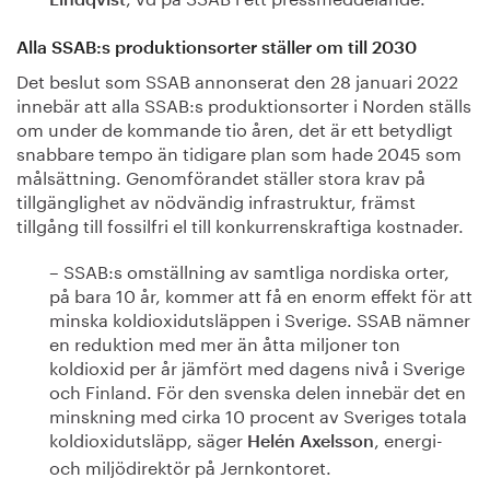
Lindqvist
Alla SSAB:s produktionsorter ställer om till 2030
Det beslut som SSAB annonserat den 28 januari 2022
innebär att alla SSAB:s produktionsorter i Norden ställs
om under de kommande tio åren, det är ett betydligt
snabbare tempo än tidigare plan som hade 2045 som
målsättning. Genomförandet ställer stora krav på
tillgänglighet av nödvändig infrastruktur, främst
tillgång till fossilfri el till konkurrenskraftiga kostnader.
– SSAB:s omställning av samtliga nordiska orter,
på bara 10 år, kommer att få en enorm effekt för att
minska koldioxidutsläppen i Sverige. SSAB nämner
en reduktion med mer än åtta miljoner ton
koldioxid per år jämfört med dagens nivå i Sverige
och Finland. För den svenska delen innebär det en
minskning med cirka 10 procent av Sveriges totala
koldioxidutsläpp, säger
, energi-
Helén Axelsson
och miljödirektör på Jernkontoret.