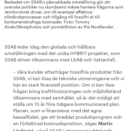
Beskedet om SSAB:s påsnabbade omställning gör att
svenska politiker nu skyndsamt måste hantera frågorna som
Jernkontoret driver, om till exempel effektiva
tillståndsprocesser och tillgång till fossilfri el till
konkurrenskraftiga kostnader. Foto: Tommy
Alvén/Mostphotos och porträttfoton av Pia Nordlander.
SSAB leder idag den globala och hållbara
omställningen med det unika HYBRIT-projektet, som
SSAB driver tillsammans med LKAB och Vattenfall.
– Våra kunder efterfrågar fossilfria produkter från
SSAB, vi kan lösa de tekniska utmaningarna och vi
har en stark finansiell position. Om vi kan lösa
frågan kring kraftförsörjningen och miljötillstånd
tillsammans med samhället, så är det möjligt att
ställa om 15 år före tidigare kommunicerad plan.
Planen, som vi finansierar med det egna
kassaflödet, ger ett breddat produktprogram och
en förbättrad kostnadsposition, säger
Martin
, vd på SSAB i ett pressmeddelande.