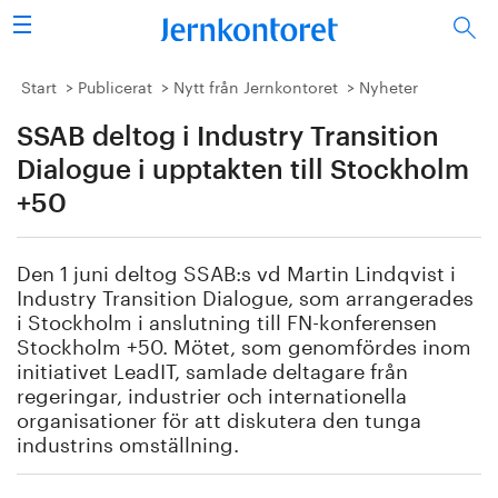
Sök
Stålindustrin
Start
Publicerat
Nytt från Jernkontoret
Nyheter
SSAB deltog i Industry Transition
Vision 2050
Dialogue i upptakten till Stockholm
Forskning/utbildning
+50
Energi/miljö
Den 1 juni deltog SSAB:s vd Martin Lindqvist i
Industry Transition Dialogue, som arrangerades
Vi tycker
i Stockholm i anslutning till FN-konferensen
Stockholm +50. Mötet, som genomfördes inom
Publicerat
initiativet LeadIT, samlade deltagare från
regeringar, industrier och internationella
organisationer för att diskutera den tunga
Bildbank
industrins omställning.
Om oss