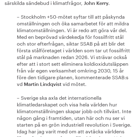
särskilda sändebud i klimatfrågor,
John Kerry.
– Stockholm +50-mötet syftar till att påskynda
omställningen och öka samarbetet för att mildra
klimatomställningen. Vi är redo att göra vår del.
Med en beprövad värdekedja för fossilfritt stål
och stor efterfrågan, siktar SSAB på att blir det
första stålföretaget i världen som tar ut fossilfritt
stål på marknaden redan 2026. Vi strävar också
efter att i stort sett eliminera koldioxidutsläppen
från vår egen verksamhet omkring 2030, 15 år
före den tidigare planen, kommenterade SSAB:s
vd
vid mötet.
Martin Lindqvist
– Sverige ska axla det internationella
klimatledarskapet och visa hela världen hur
klimatomställningen skapar jobb och tillväxt. Inte
någon gång i framtiden, utan här och nu ser vi
starten på en grön industriell revolution i Sverige.
Idag har jag varit med om att avtäcka världens