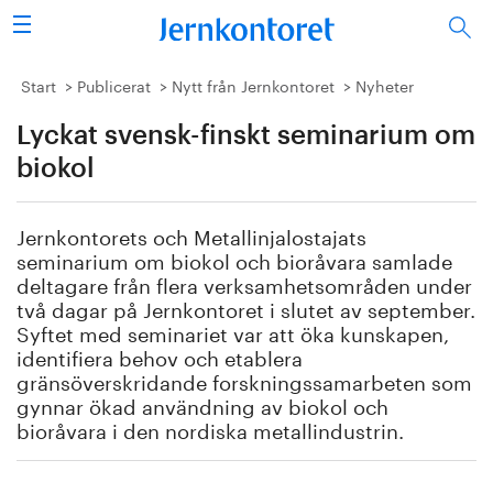
Sök
Stålindustrin
Start
Publicerat
Nytt från Jernkontoret
Nyheter
Lyckat svensk-finskt seminarium om
Vision 2050
biokol
Forskning/utbildning
Jernkontorets och Metallinjalostajats
Energi/miljö
seminarium om biokol och bioråvara samlade
deltagare från flera verksamhetsområden under
Vi tycker
två dagar på Jernkontoret i slutet av september.
Syftet med seminariet var att öka kunskapen,
identifiera behov och etablera
Publicerat
gränsöverskridande forskningssamarbeten som
gynnar ökad användning av biokol och
Bildbank
bioråvara i den nordiska metallindustrin.
Om oss