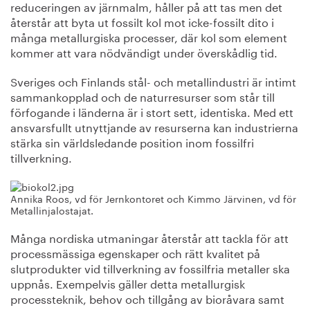
reduceringen av järnmalm, håller på att tas men det
återstår att byta ut fossilt kol mot icke-fossilt dito i
många metallurgiska processer, där kol som element
kommer att vara nödvändigt under överskådlig tid.
Sveriges och Finlands stål- och metallindustri är intimt
sammankopplad och de naturresurser som står till
förfogande i länderna är i stort sett, identiska. Med ett
ansvarsfullt utnyttjande av resurserna kan industrierna
stärka sin världsledande position inom fossilfri
tillverkning.
Annika Roos, vd för Jernkontoret och Kimmo Järvinen, vd för
Metallinjalostajat.
Många nordiska utmaningar återstår att tackla för att
processmässiga egenskaper och rätt kvalitet på
slutprodukter vid tillverkning av fossilfria metaller ska
uppnås. Exempelvis gäller detta metallurgisk
processteknik, behov och tillgång av bioråvara samt