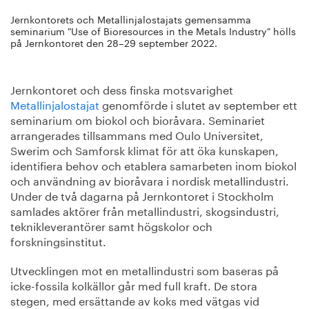
Jernkontorets och Metallinjalostajats gemensamma
seminarium "Use of Bioresources in the Metals Industry" hölls
på Jernkontoret den 28–29 september 2022.
Jernkontoret och dess finska motsvarighet
Metallinjalostajat
genomförde i slutet av september ett
seminarium om biokol och bioråvara. Seminariet
arrangerades tillsammans med Oulo Universitet,
Swerim och Samforsk klimat för att öka kunskapen,
identifiera behov och etablera samarbeten inom biokol
och användning av bioråvara i nordisk metallindustri.
Under de två dagarna på Jernkontoret i Stockholm
samlades aktörer från metallindustri, skogsindustri,
teknikleverantörer samt högskolor och
forskningsinstitut.
Utvecklingen mot en metallindustri som baseras på
icke-fossila kolkällor går med full kraft. De stora
stegen, med ersättande av koks med vätgas vid