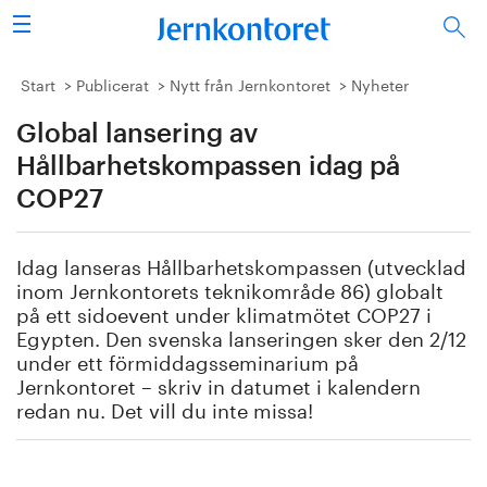
Sök
Stålindustrin
Start
Publicerat
Nytt från Jernkontoret
Nyheter
Global lansering av
Vision 2050
Hållbarhetskompassen idag på
Forskning/utbildning
COP27
Energi/miljö
Idag lanseras Hållbarhetskompassen (utvecklad
inom Jernkontorets teknikområde 86) globalt
Vi tycker
på ett sidoevent under klimatmötet COP27 i
Egypten. Den svenska lanseringen sker den 2/12
Publicerat
under ett förmiddagsseminarium på
Jernkontoret – skriv in datumet i kalendern
redan nu. Det vill du inte missa!
Bildbank
Om oss