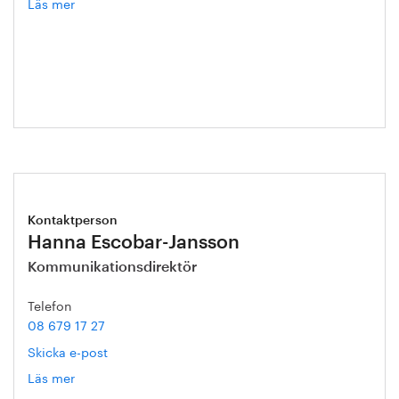
Läs mer
om
Kristian
Skånberg
Kontaktperson
Hanna Escobar-Jansson
Kommunikationsdirektör
Telefon
08 679 17 27
Skicka e-post
Läs mer
om
Hanna