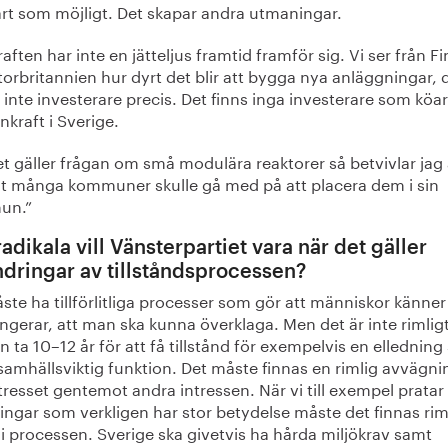
art som möjligt. Det skapar andra utmaningar.
aften har inte en jätteljus framtid framför sig. Vi ser från F
orbritannien hur dyrt det blir att bygga nya anläggningar, 
 inte investerare precis. Det finns inga investerare som köar
nkraft i Sverige.
t gäller frågan om små modulära reaktorer så betvivlar jag 
ilt många kommuner skulle gå med på att placera dem i sin
un.”
adikala vill Vänsterpartiet vara när det gäller
ndringar av tillståndsprocessen?
ste ha tillförlitliga processer som gör att människor känner
ngerar, att man ska kunna överklaga. Men det är inte rimligt
n ta 10–12 år för att få tillstånd för exempelvis en ellednin
samhällsviktig funktion. Det måste finnas en rimlig avvägni
tresset gentemot andra intressen. När vi till exempel pratar
ingar som verkligen har stor betydelse måste det finnas ri
i processen. Sverige ska givetvis ha hårda miljökrav samt