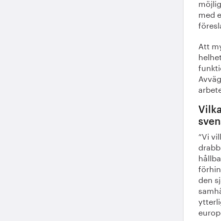
möjlig
med e
föresl
Att my
helhe
funkti
Avväg
arbet
Vilka
sven
”Vi vi
drabba
hållba
förhi
den sj
samhäl
ytter
europ