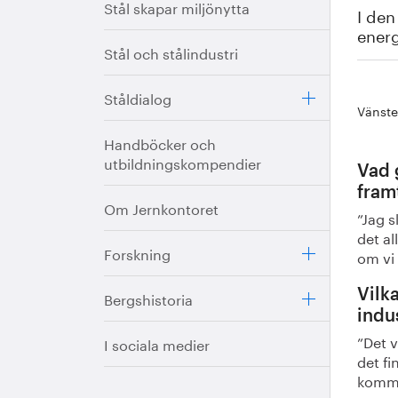
Stål skapar miljönytta
I den
energ
Stål och stålindustri
Ståldialog
Vänste
Handböcker och
utbildningskompendier
Vad 
fram
Om Jernkontoret
”Jag s
det al
Forskning
om vi 
Vilka
Bergshistoria
indu
”Det v
I sociala medier
det fi
kommer