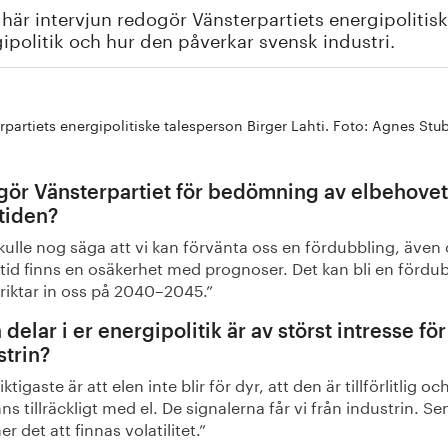
 här intervjun redogör Vänsterpartiets energipolitisk
ipolitik och hur den påverkar svensk industri.
rpartiets energipolitiske talesperson Birger Lahti. Foto: Agnes Stub
gör Vänsterpartiet för bedömning av elbehovet
tiden?
kulle nog säga att vi kan förvänta oss en fördubbling, även
ltid finns en osäkerhet med prognoser. Det kan bli en fördu
riktar in oss på 2040–2045.”
 delar i er energipolitik är av störst intresse för
strin?
iktigaste är att elen inte blir för dyr, att den är tillförlitlig oc
nns tillräckligt med el. De signalerna får vi från industrin. Se
 det att finnas volatilitet.”