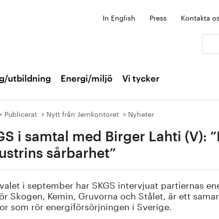
In English
Press
Kontakta o
Sök:
g/utbildning
Energi/miljö
Vi tycker
Publicerat
Nytt från Jernkontoret
Nyheter
S i samtal med Birger Lahti (V): 
ustrins sårbarhet”
 valet i september har SKGS intervjuat partiernas en
för Skogen, Kemin, Gruvorna och Stålet, är ett sam
gor som rör energiförsörjningen i Sverige.