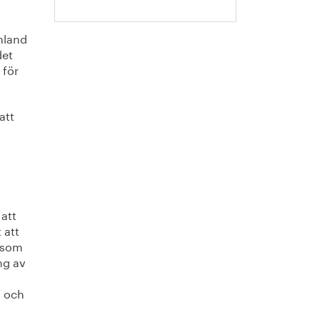
inland
det
 för
att
 att
 att
g som
ng av
m och