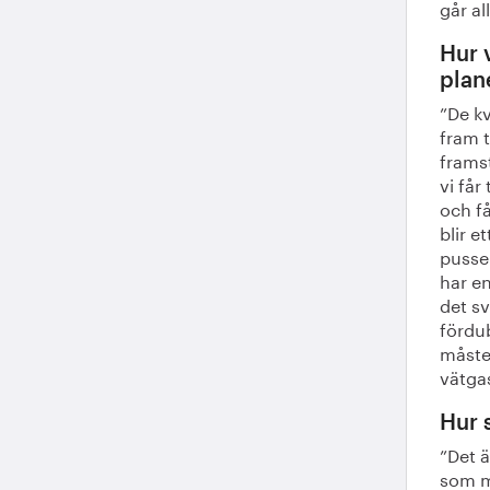
går al
Hur v
plan
”De k
fram t
framst
vi får
och f
blir e
pusse
har en
det sv
fördub
måste 
vätgas
Hur 
”Det ä
som mö