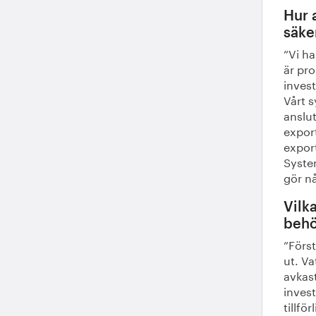
Hur a
säke
”Vi ha
är pro
invest
Vårt s
anslut
export
export
System
gör nå
Vilk
behö
”Först
ut. Va
avkas
invest
tillfö