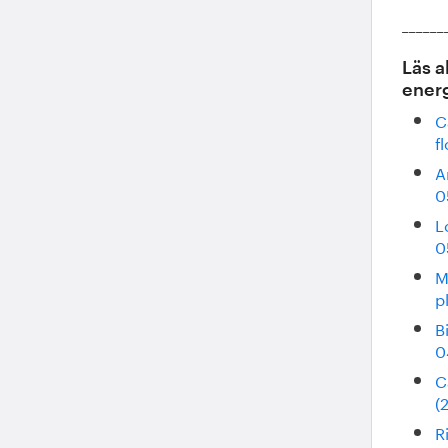
______
Läs a
energ
C
f
A
0
L
0
M
p
B
0
C
(
R