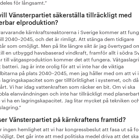
ldeles för långsamt.”
ill Vänsterpartiet säkerställa tillräckligt med
erbar elproduktion?
varvarande kärnkraftsreaktorerna i Sverige kommer att fun
ill 2040–2045, och det är rimligt. Att stänga dem tidigare
år som omöjligt. Men på lite längre sikt är jag övertygad o
 till en utbyggd havsbaserad vindkraft, framför allt i södra S
år till vätgasproduktion kommer det att fungera. Vätgaslagr
tt batteri. Jag är inte orolig för att vi inte har de viktiga
lbitarna på plats 2040–2045, men jag håller med om att vi 
 lagringskapacitet som ger tillförlitlighet i systemet, och då 
årt. Vi har idag vattenkraften som räcker en bit. Om vi ska
bla elanvändningen och inte har tillräckligt med planerbar
vi ha en lagringskapacitet. Jag litar mycket på tekniken oc
lagring.”
ser Vänsterpartiet på kärnkraftens framtid?
r ingen hemlighet att vi har kongressbeslut att fasa ut så fo
jligt. Det går inte att med politiska medel driva att det ska