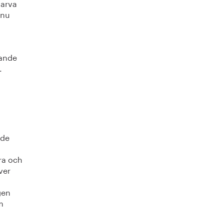
harva
 nu
nande
.
 de
ara och
ver
gen
m