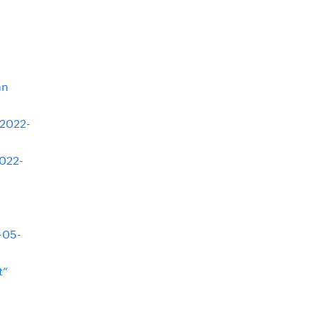
ån
(2022-
2022-
-05-
t”