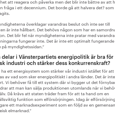
het att reagera och påverka men det blir inte bättre av att 
n fråga i ett decennium. Det borde gå att halvera det? som
agits.
ndigheterna överklagar varandras beslut och inte ser till
ten är inte hållbart. Det behövs någon som har en samord
on. Det blir fel när myndigheterna inte pratar med varandra
ningarna fungerar inte. Det är inte ett optimalt fungerande
e på myndighetssidan.”
 delar i Vänsterpartiets energipolitik är bra för
sk industri och stärker dess konkurrenskraft?
ll ha ett energisystem som stärker vår industri istället för att
s av vad som sker energipolitiskt i andra länder. Det är inte
rt. Vi behöver få till ett system där vi bygger ut det förnyb
ndrar att man kan sälja produktionen utomlands när vi behö
älv. Då krävs att staten träder fram för att ta hand om en
lsviktig funktion som elförsörjningen. Idag är elförsörjnin
ligare ett marknadsexperiment som en följd av en gemensa
eisk elmarknad.”