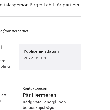
e talesperson Birger Lahti för partiets
er/Vänsterpartiet.
 i
Publiceringsdatum
2022-05-04
 om
bbling
Kontaktperson
h att
Pär Hermerén
n
Rådgivare i energi- och
beredskapsfrågor