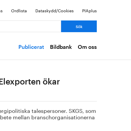
ss
Ordlista
Dataskydd/Cookies
PIAplus
Publicerat
Bildbank
Om oss
”Elexporten ökar
ergipolitiska talespersoner. SKGS, som
arbete mellan branschorganisationerna