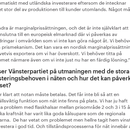
ematiskt med utländska investerare eftersom de intecknar
t stor del av produktionen till kunder utomlands. Något m
dra är marginalprissättningen, och det är inte självklart att 
nslutna till en europeisk elmarknad där vi påverkas av
ringar i omvärlden som vi inte kan göra något åt. Vi behöv
 prismekanism. Det kan vara en nordisk marginalprissättnin
vetvis exportera om vi har överskott. Vi behöver titta på
met närmare även om vi inte just nu har en färdig lösning.”
ser Vänsterpartiet på utmaningen med de stora
steringsbehoven i näten och hur det kan påver
iset?
r klart att notan måste betalas. Det får inte bli så att en
lsviktig funktion som nät inte finns på plats. Vi har ju haft
 problem med flaskhalsar mellan prisområde 2 och 3 i 15 år
a kraftnät har varit lika goda kålsupare som de regionala
arna. De har vetat om problemet men hellre tagit hem vins
vestera i god tid. Och tillståndsprocesserna för nät innebär 