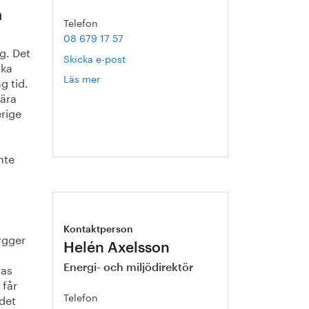
a
Telefon
08 679 17 57
ag. Det
Skicka e-post
ska
Läs mer
om
g tid.
Pär
nära
Hermerén
erige
d
nte
Kontaktperson
ygger
Helén Axelsson
ras
Energi- och miljödirektör
 får
Telefon
 det