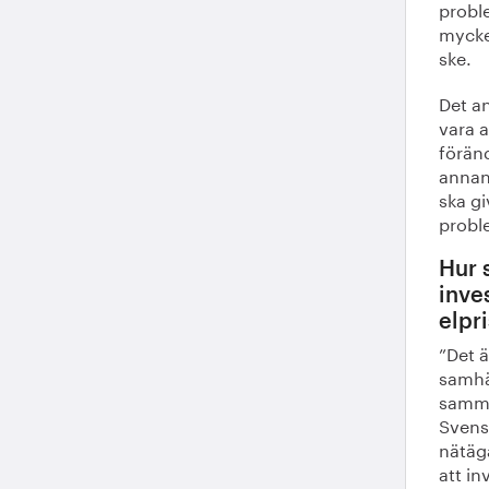
probl
mycke
ske.
Det an
vara a
föränd
annan
ska gi
proble
Hur 
inve
elpr
”Det ä
samhäl
samma
Svensk
nätäg
att in