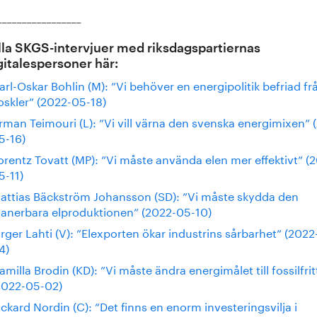
_________________
lla SKGS-intervjuer med riksdagspartiernas
italespersoner här:
arl-Oskar Bohlin (M): ”Vi behöver en energipolitik befriad fr
loskler” (2022-05-18)
rman Teimouri (L): ”Vi vill värna den svenska energimixen” 
5-16)
orentz Tovatt (MP): ”Vi måste använda elen mer effektivt” (
5-11)
attias Bäckström Johansson (SD): ”Vi måste skydda den
lanerbara elproduktionen” (2022-05-10)
irger Lahti (V): ”Elexporten ökar industrins sårbarhet” (2022
4)
amilla Brodin (KD): ”Vi måste ändra energimålet till fossilfrit
2022-05-02)
ickard Nordin (C): ”Det finns en enorm investeringsvilja i