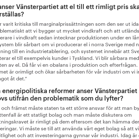
nser Vänsterpartiet att el till ett rimligt pris sk
rställas?
r varit kritiska till marginalprissättningen som den ser ut id
blematiskt att vi bygger ut mycket vindkraft och att utländ
erare i vindkraft sedan intecknar produktionen under en lån
ystem blir sårbart om vi producerar el i norra Sverige med 
ning till en industrietablering, och systemet innebär att Sv
erar el till exempelvis kunder i Tyskland. Vi blir sårbara me
en av el. Då får vi en obalans i produktion och efterfrågan.
et är orimligt och ökar sårbarheten för vår industri om vi i
got åt det.”
a energipolitiska reformer anser Vänsterpartiet
vs utifrån den problematik som du lyfter?
 och främst måste staten ta ett större ansvar för att man b
ttenfall är ett statligt bolag och man måste diskutera om
tningskravet är rimligt på dem eftersom det kan hämma de
eringar. Vi måste se till att använda vårt eget bolag så att vi
rlitlighet och att investeringarna gynnar vår industri. Idag är