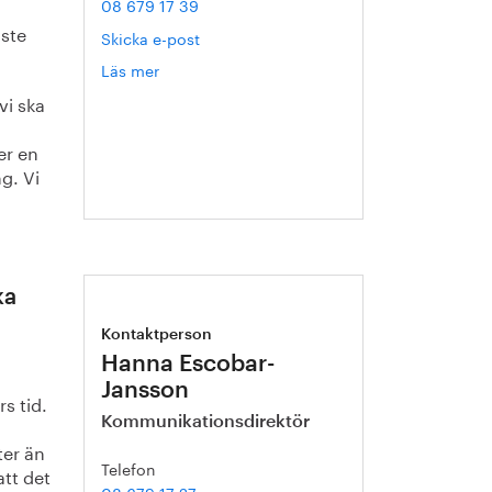
08 679 17 39
åste
Skicka e-post
Läs mer
om
Helén
vi ska
Axelsson
er en
g. Vi
ka
Kontaktperson
Hanna Escobar-
Jansson
s tid.
Kommunikationsdirektör
ter än
Telefon
att det