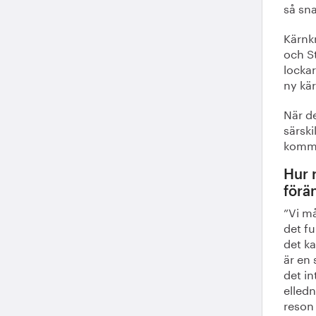
så sn
Kärnkr
och St
lockar
ny kär
När de
särsk
komm
Hur r
förä
”Vi må
det fu
det ka
är en 
det in
elledn
reson 