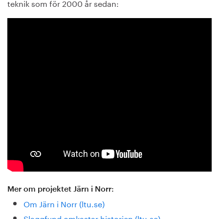
teknik som för 2000 år sedan:
Mer om projektet Järn i Norr:
Om Järn i Norr (ltu.se)
Slaggfynd omkastar historien (ltu.se)