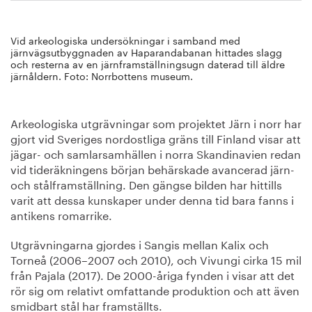
Vid arkeologiska undersökningar i samband med
järnvägsutbyggnaden av Haparandabanan hittades slagg
och resterna av en järnframställningsugn daterad till äldre
järnåldern. Foto: Norrbottens museum.
Arkeologiska utgrävningar som projektet Järn i norr har
gjort vid Sveriges nordostliga gräns till Finland visar att
jägar- och samlarsamhällen i norra Skandinavien redan
vid tideräkningens början behärskade avancerad järn-
och stålframställning. Den gängse bilden har hittills
varit att dessa kunskaper under denna tid bara fanns i
antikens romarrike.
Utgrävningarna gjordes i Sangis mellan Kalix och
Torneå (2006–2007 och 2010), och Vivungi cirka 15 mil
från Pajala (2017). De 2000-åriga fynden i visar att det
rör sig om relativt omfattande produktion och att även
smidbart stål har framställts.