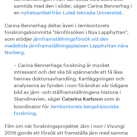
samtida med den i söder, säger Carina Bennerhag i
en
nyhetsartikel från Luleå tekniska Universitet
.
Carina Bennerhag deltar även i Jernkontorets
forskningskommitté "Järnförsöken i Nya Lapphyttan",
som stödjer
järnframställningsförsök vid den
medeltida järnframställningsplatsen Lapphyttan nära
Norberg
.
– Carina Bennerhags forskning är mycket
intressant och det ska bli spännande att få läsa
hennes doktorsavhandling. Kartläggningen och
analyserna av fynden i norr förändrar vår tidigare
bild av järn- och stålframställningens historia i
Skandinavien, säger
som är
Catarina Karlsson
koordinator för
Jernkontorets bergshistoriska
forskning
.
Film om när forskningsprojektet Järn i norr i Vivungi
2019 gjorde ett försök att framställa järn med samma