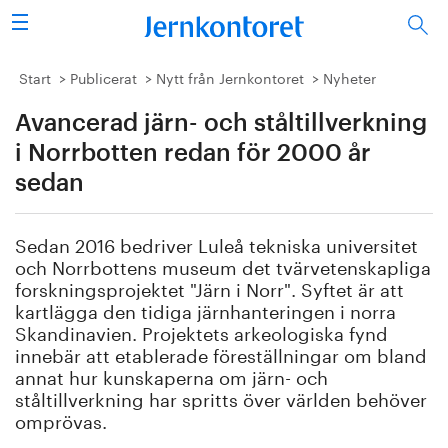
Sök
Stålindustrin
Start
Publicerat
Nytt från Jernkontoret
Nyheter
Avancerad järn- och ståltillverkning
Vision 2050
i Norrbotten redan för 2000 år
Forskning/utbildning
sedan
Energi/miljö
Sedan 2016 bedriver Luleå tekniska universitet
och Norrbottens museum det tvärvetenskapliga
Vi tycker
forskningsprojektet "Järn i Norr". Syftet är att
kartlägga den tidiga järnhanteringen i norra
Publicerat
Skandinavien. Projektets arkeologiska fynd
innebär att etablerade föreställningar om bland
annat hur kunskaperna om järn- och
Bildbank
ståltillverkning har spritts över världen behöver
omprövas.
Om oss