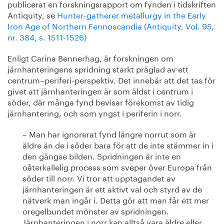
publicerat en forskningsrapport om fynden i tidskriften
Antiquity, se
Hunter-gatherer metallurgy in the Early
Iron Age of Northern Fennoscandia (Antiquity, Vol. 95,
nr. 384, s. 1511-1526)
Enligt Carina Bennerhag, är forskningen om
järnhanteringens spridning starkt präglad av ett
centrum–periferi-perspektiv. Det innebär att det tas för
givet att järnhanteringen är som äldst i centrum i
söder, där många fynd bevisar förekomst av tidig
järnhantering, och som yngst i periferin i norr.
– Man har ignorerat fynd längre norrut som är
äldre än de i söder bara för att de inte stämmer in i
den gängse bilden. Spridningen är inte en
oåterkallelig process som sveper över Europa från
söder till norr. Vi tror att upptagandet av
järnhanteringen är ett aktivt val och styrd av de
nätverk man ingår i. Detta gör att man får ett mer
oregelbundet mönster av spridningen.
Järnhanteringen i norr kan alltså vara äldre eller