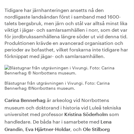
Tidigare har järnhanteringen ansetts nå den
nordligaste landsändan först i samband med 1600-
talets bergsbruk, men järn och stål var alltså minst lika
viktigt i jägar- och samlarsamhällen i norr, som det var
för jordbrukssamhällena längre söder ut vid denna tid.
Produktionen krävde en avancerad organisation och
perioder av bofasthet, vilket forskarna inte tidigare har
förknippat med jägar- och samlarsamhällen.
Blästugnar från utgrävningen i Vivungi. Foto: Carina
Bennerhag ©Norrbottens museum.
är arkeolog vid Norrbottens
Carina Bennerhag
museum och doktorand i historia vid Luleå tekniska
universitet med professor
som
Kristina Söderholm
handledare. De båda har i samarbete med
Lena
,
, och
Grandin
Eva Hjärtner-Holdar
Ole Stilborg