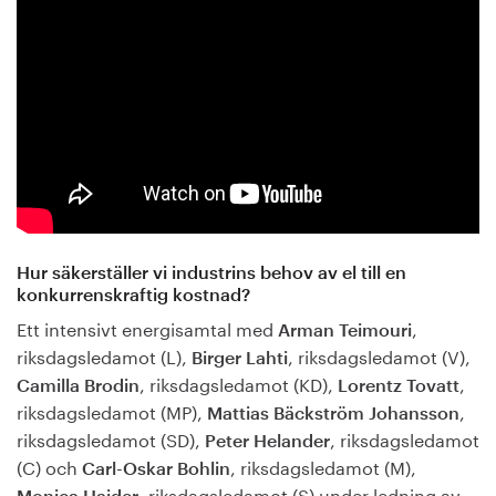
Hur säkerställer vi industrins behov av el till en
konkurrenskraftig kostnad?
Ett intensivt energisamtal med
,
Arman Teimouri
riksdagsledamot (L),
, riksdagsledamot (V),
Birger Lahti
, riksdagsledamot (KD),
,
Camilla Brodin
Lorentz Tovatt
riksdagsledamot (MP),
,
Mattias Bäckström
Johansson
riksdagsledamot (SD),
, riksdagsledamot
Peter Helander
(C) och
, riksdagsledamot (M),
Carl-Oskar Bohlin
, riksdagsledamot (S) under ledning av