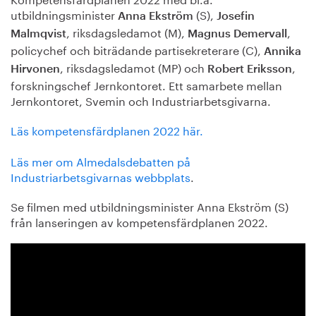
utbildningsminister
(S),
Anna Ekström
Josefin
, riksdagsledamot (M),
,
Malmqvist
Magnus Demervall
policychef och biträdande partisekreterare (C),
Annika
, riksdagsledamot (MP) och
,
Hirvonen
Robert Eriksson
forskningschef Jernkontoret. Ett samarbete mellan
Jernkontoret, Svemin och Industriarbetsgivarna.
Läs kompetensfärdplanen 2022 här.
Läs mer om Almedalsdebatten på
Industriarbetsgivarnas webbplats
.
Se filmen med utbildningsminister Anna Ekström (S)
från lanseringen av kompetensfärdplanen 2022.