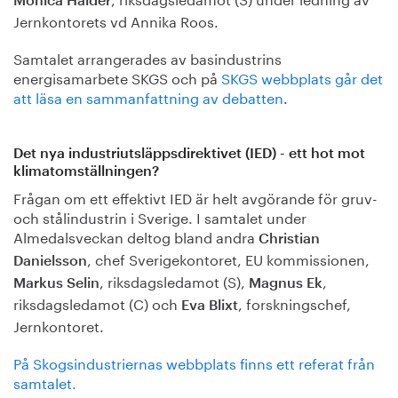
Monica Haider
Jernkontorets vd Annika Roos.
Samtalet arrangerades av basindustrins
energisamarbete SKGS och på
SKGS webbplats går det
att läsa en sammanfattning av debatten
.
Det nya industriutsläppsdirektivet (IED) - ett hot mot
klimatomställningen?
Frågan om ett effektivt IED är helt avgörande för gruv-
och stålindustrin i Sverige. I samtalet under
Almedalsveckan deltog bland andra
Christian
, chef Sverigekontoret, EU kommissionen,
Danielsson
, riksdagsledamot (S),
,
Markus Selin
Magnus Ek
riksdagsledamot (C) och
, forskningschef,
Eva Blixt
Jernkontoret.
På Skogsindustriernas webbplats finns ett referat från
samtalet.