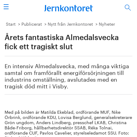
Sök
Stålindustrin
Start
Publicerat
Nytt från Jernkontoret
Nyheter
Årets fantastiska Almedalsvecka
Vision 2050
fick ett tragiskt slut
Forskning/utbildning
En intensiv Almedalsvecka, med många viktiga
Energi/miljö
samtal om framförallt energiförsörjningen till
industrins omställning, avslutades med en
Vi tycker
tragisk död mitt i Visby.
Publicerat
Med på bilden är Matilda Ekeblad, ordförande MUF, Nike
Bildbank
Örbrink, ordförande KDU, Lovisa Berglund, generalsekreterare
Grön ungdom, Anders Lindberg, presschef LKAB, Christina
Både-Friborg, hållbarhetsdirektör SSAB, Réka Tolnai,
Om oss
ordförande CUF, Pavlos Cavelier, styrelseledamot SSU. Foto: