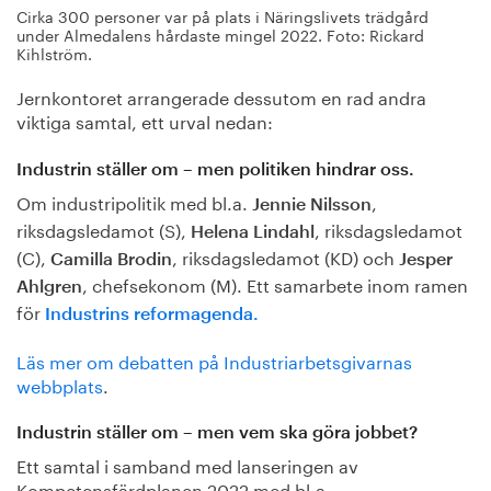
Cirka 300 personer var på plats i Näringslivets trädgård
under Almedalens hårdaste mingel 2022. Foto: Rickard
Kihlström.
Jernkontoret arrangerade dessutom en rad andra
viktiga samtal, ett urval nedan:
Industrin ställer om – men politiken hindrar oss.
Om industripolitik med bl.a.
,
Jennie Nilsson
riksdagsledamot (S),
, riksdagsledamot
Helena Lindahl
(C),
, riksdagsledamot (KD) och
Camilla Brodin
Jesper
, chefsekonom (M). Ett samarbete inom ramen
Ahlgren
för
Industrins reformagenda.
Läs mer om debatten på Industriarbetsgivarnas
webbplats
.
Industrin ställer om – men vem ska göra jobbet?
Ett samtal i samband med lanseringen av
Kompetensfärdplanen 2022 med bl.a.