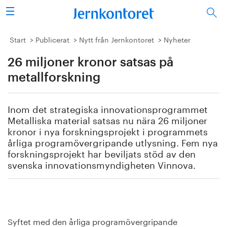
Sök
Stålindustrin
Start
Publicerat
Nytt från Jernkontoret
Nyheter
26 miljoner kronor satsas på
Vision 2050
metallforskning
Forskning/utbildning
Inom det strategiska innovationsprogrammet
Energi/miljö
Metalliska material satsas nu nära 26 miljoner
kronor i nya forskningsprojekt i programmets
Vi tycker
årliga programövergripande utlysning. Fem nya
forskningsprojekt har beviljats stöd av den
svenska innovationsmyndigheten Vinnova.
Publicerat
Bildbank
Om oss
Syftet med den årliga programövergripande