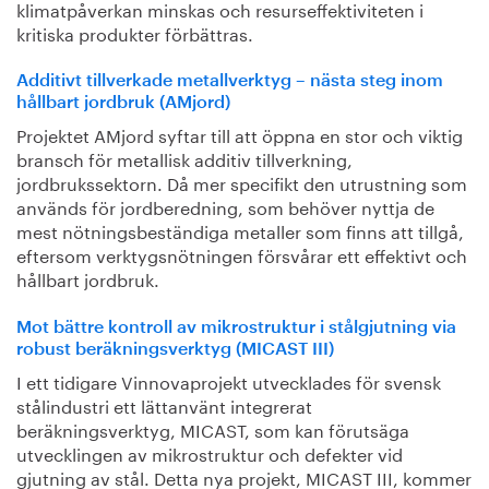
klimatpåverkan minskas och resurseffektiviteten i
kritiska produkter förbättras.
Additivt tillverkade metallverktyg – nästa steg inom
hållbart jordbruk (AMjord)
Projektet AMjord syftar till att öppna en stor och viktig
bransch för metallisk additiv tillverkning,
jordbrukssektorn. Då mer specifikt den utrustning som
används för jordberedning, som behöver nyttja de
mest nötningsbeständiga metaller som finns att tillgå,
eftersom verktygsnötningen försvårar ett effektivt och
hållbart jordbruk.
Mot bättre kontroll av mikrostruktur i stålgjutning via
robust beräkningsverktyg (MICAST III)
I ett tidigare Vinnovaprojekt utvecklades för svensk
stålindustri ett lättanvänt integrerat
beräkningsverktyg, MICAST, som kan förutsäga
utvecklingen av mikrostruktur och defekter vid
gjutning av stål. Detta nya projekt, MICAST III, kommer