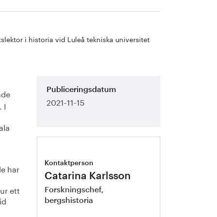
tslektor i historia vid Luleå tekniska universitet
Publiceringsdatum
ade
2021-11-15
. I
ala
Kontaktperson
de har
Catarina Karlsson
ur ett
Forskningschef,
id
bergshistoria