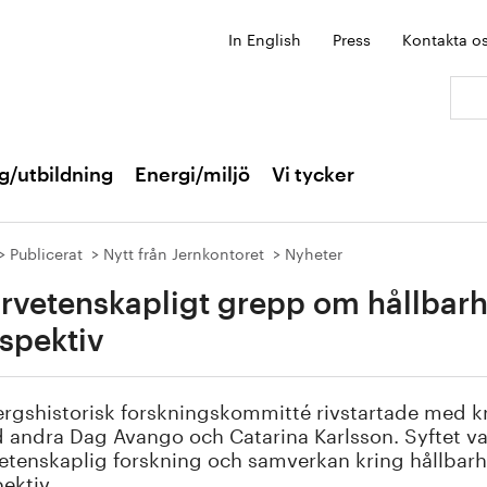
In English
Press
Kontakta o
Sök:
g/utbildning
Energi/miljö
Vi tycker
Publicerat
Nytt från Jernkontoret
Nyheter
rvetenskapligt grepp om hållbarhet
spektiv
rgshistorisk forskningskommitté rivstartade med k
 andra Dag Avango och Catarina Karlsson. Syftet var
etenskaplig forskning och samverkan kring hållbarhe
ektiv.