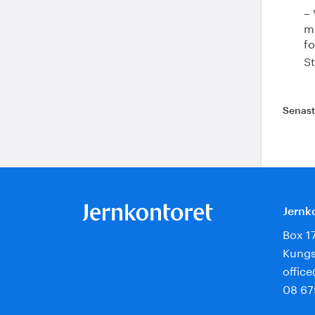
– 
mi
fo
St
Senas
Jernk
Box 1
Kungs
offic
08 67