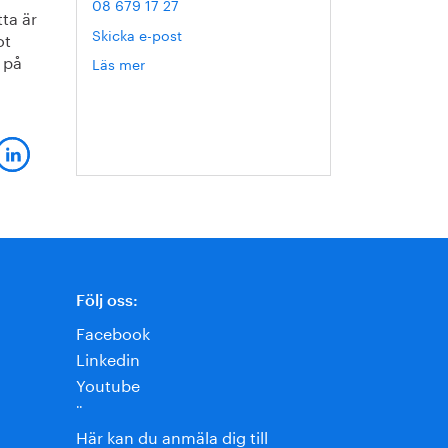
08 679 17 27
ta är
Skicka e-post
ot
 på
Läs mer
om
Hanna
Escobar-
Jansson
Följ oss:
Facebook
Linkedin
Youtube
¨
Här kan du anmäla dig till