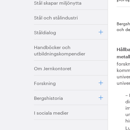
Stål skapar miljönytta
Stål och stålindustri
Bergsh
och de
Ståldialog
Handböcker och
Hållba
utbildningskompendier
metall
forsk
Om Jernkontoret
kommi
univer
univer
Forskning
– 
Bergshistoria
di
i
I sociala medier
un
hi
Lu