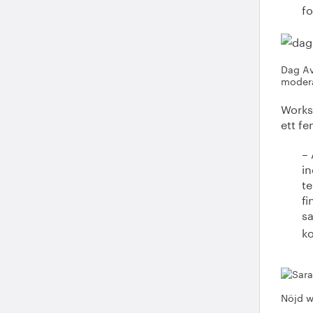
f
Dag Av
modera
Works
ett fe
– 
in
te
fi
s
ko
Nöjd w