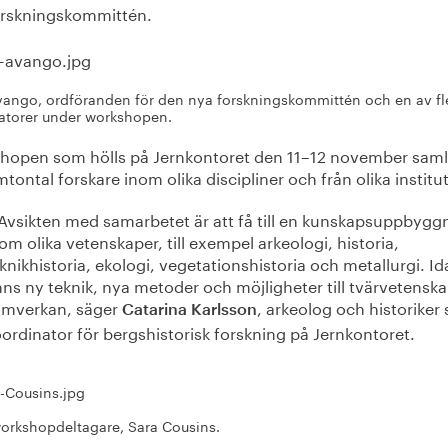
orskningskommittén.
ango, ordföranden för den nya forskningskommittén och en av fl
torer under workshopen.
hopen som hölls på Jernkontoret den 11–12 november sam
mtontal forskare inom olika discipliner och från olika institu
Avsikten med samarbetet är att få till en kunskapsuppbygg
om olika vetenskaper, till exempel arkeologi, historia,
knikhistoria, ekologi, vegetationshistoria och metallurgi. I
nns ny teknik, nya metoder och möjligheter till tvärvetenska
amverkan, säger
, arkeolog och historiker
Catarina Karlsson
ordinator för bergshistorisk forskning på Jernkontoret.
orkshopdeltagare, Sara Cousins.