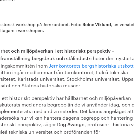
istorisk workshop på Jernkontoret. Foto:
, universite
Roine Viklund
ltagare i workshopen.
rhet och miljöpåverkan i ett historiskt perspektiv –
heter den nystart
framställning bergsbruk och stålindustri
ningskommittén inom
Jernkontorets bergshistoriska utskott
ttén ingår medlemmar från Jernkontoret, Luleå tekniska
sitetet, Karlstads universitet, Stockholms universitet, Upps
sitet och Statens historiska museer.
I ett historiskt perspektiv har hållbarhet och miljöpåverkan
skuterats med andra begrepp än de vi använder idag, och 
mplementerats med andra metoder. Det känns angeläget att
dersöka hur vi kan hantera dagens begrepp och hantering 
storiskt perspektiv, säger
, professor i historia v
Dag Avango
leå tekniska universitet och ordföranden för