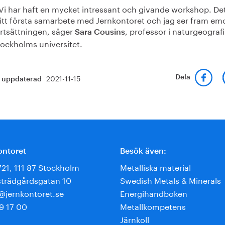
Vi har haft en mycket intressant och givande workshop. Det
tt första samarbete med Jernkontoret och jag ser fram em
rtsättningen, säger
, professor i naturgeografi
Sara Cousins
ockholms universitet.
2021-11-15
Dela
t uppdaterad
ontoret
Besök även:
721, 111 87 Stockholm
Metalliska material
trädgårdsgatan 10
Swedish Metals & Minerals
e@jernkontoret.se
Energihandboken
9 17 00
Metallkompetens
Järnkoll