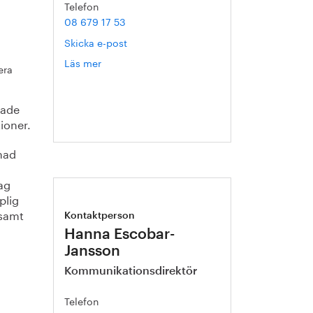
Telefon
08 679 17 53
Skicka e-post
Läs mer
om
era
Catarina
Karlsson
lade
tioner.
nad
dag
plig
 samt
Kontaktperson
Hanna Escobar-
Jansson
Kommunikationsdirektör
Telefon