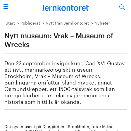
Sök
Stålindustrin
Start
Publicerat
Nytt från Jernkontoret
Nyheter
Nytt museum: Vrak – Museum of
Vision 2050
Wrecks
Forskning/utbildning
Den 22 september inviger kung Carl XVI Gustav
Energi/miljö
ett nytt marinarkeologiskt museum i
Stockholm, Vrak – Museum of Wrecks.
Vi tycker
Samlingarna omfattar bland mycket annat
Osmundskeppet, ett 1500-talsvrak som kan
bringa klarhet i de delar av järnexportens
Publicerat
historia som hittills är okända.
Bildbank
Om oss
Det nya museet på Djurgården i Stockholm, foto: Mikael