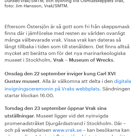
Dunker/Vrak/SMTM, och dykning vid Osmudskeppets vrak,
foto: Jim Hansson, Vrak/SMTM.
Eftersom Östersjön är så gott som fri från skeppsmask
finns där i jämförelse med resten av världen ovanligt
många välbevarade vrak. Vissa vrak kan dateras så
långt tillbaka i tiden som till stenåldern. Det finns alltså
mycket att berätta om för det nya marinarkeologiska
museet i Stockholm,
.
Vrak – Museum of Wrecks
Onsdag den 22 september inviger kung Carl XVI
. Alla är välkomna att delta i den
digitala
Gustav museet
invigningsceremonin på Vraks webbplats
. Sändningen
startar klockan 16.00.
Torsdag den 23 september öppnar Vrak sina
Museet ligger vid det nyinvigda
utställningar.
promenadstråket Djurgårdsstrand i Stockholm. Där –
och på webbplatsen
www.vrak.se
– kan besökarna kan
göra en djupdykning i Östersjöns historia som berättas