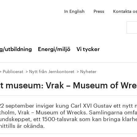
In English
Press
Kontakta o
Sök:
g/utbildning
Energi/miljö
Vi tycker
Publicerat
Nytt från Jernkontoret
Nyheter
t museum: Vrak – Museum of Wre
2 september inviger kung Carl XVI Gustav ett nytt
kholm, Vrak – Museum of Wrecks. Samlingarna omfa
dskeppet, ett 1500-talsvrak som kan bringa klarhet 
ittills är okända.