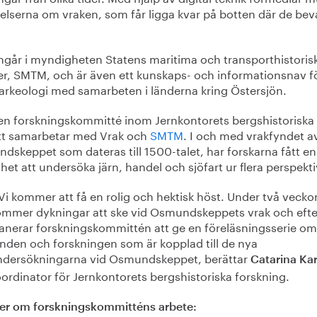
telserna om vraken, som får ligga kvar på botten där de bev
ingår i myndigheten Statens maritima och transporthistoris
r, SMTM, och är även ett kunskaps- och informationsnav f
arkeologi med samarbeten i länderna kring Östersjön.
en forskningskommitté inom Jernkontorets bergshistoriska
tt samarbetar med Vrak och
SMTM
. I och med vrakfyndet a
skeppet som dateras till 1500-talet, har forskarna fått en
het att undersöka järn, handel och sjöfart ur flera perspekti
Vi kommer att få en rolig och hektisk höst. Under två vecko
ommer dykningar att ske vid Osmundskeppets vrak och efte
anerar forskningskommittén att ge en föreläsningsserie om
nden och forskningen som är kopplad till de nya
ndersökningarna vid Osmundskeppet, berättar
Catarina Ka
ordinator för Jernkontorets bergshistoriska forskning.
er om forskningskommitténs arbete: