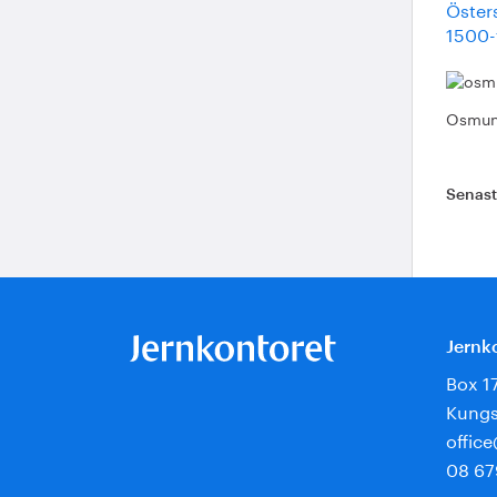
Öster
1500-t
Osmund
Senas
Jernk
Box 1
Kungs
offic
08 67