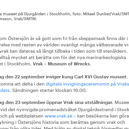
a museet på Djurgården i Stockholm, foto: Mikael Dunker/Vrak/SM
nsson, Vrak/SMTM.
om Östersjön är så gott som fri från skeppsmask finns där i
relse med resten av världen ovanligt många välbevarade vr
vrak kan dateras så långt tillbaka i tiden som till stenåldern.
alltså mycket att berätta om för det nya marinarkeologiska
t i Stockholm,
.
Vrak – Museum of Wrecks
.
g den 22 september inviger kung Carl XVI Gustav museet
komna att delta i den
digitala invigningsceremonin på Vrak
lats
. Sändningen startar klockan 16.00.
Musee
ag den 23 september öppnar Vrak sina utställningar.
r vid det nyinvigda promenadstråket Djurgårdsstrand i Stoc
 och på webbplatsen
www.vrak.se
– kan besökarna kan göra
ykning i Östersjöns historia som berättas genom vrak och
gar från olika tider. Med hjälp av digital teknik förmedlar 