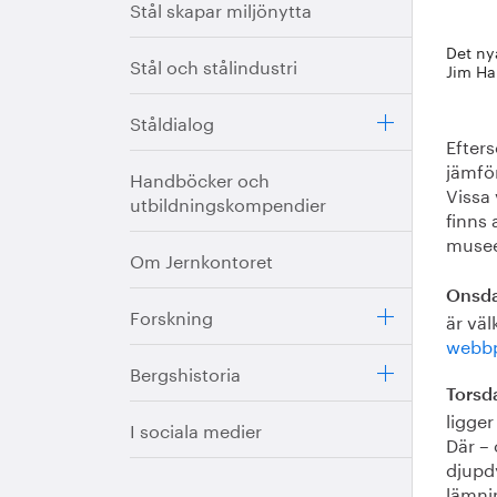
Stål skapar miljönytta
Det ny
Stål och stålindustri
Jim Ha
Ståldialog
Efters
jämfö
Handböcker och
Vissa 
utbildningskompendier
finns 
musee
Om Jernkontoret
Onsda
Forskning
är väl
webbp
Bergshistoria
Torsd
ligge
I sociala medier
Där –
djupd
lämnin