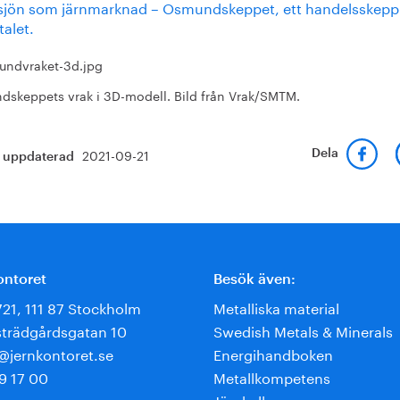
sjön som järnmarknad – Osmundskeppet, ett handelsskepp
alet.
skeppets vrak i 3D-modell. Bild från Vrak/SMTM.
2021-09-21
Dela
t uppdaterad
ontoret
Besök även:
721, 111 87 Stockholm
Metalliska material
trädgårdsgatan 10
Swedish Metals & Minerals
e@jernkontoret.se
Energihandboken
9 17 00
Metallkompetens
Järnkoll