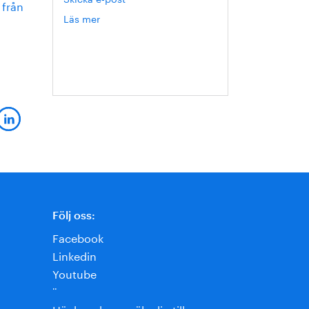
 från
Läs mer
om
Hanna
Escobar-
Jansson
Följ oss:
Facebook
Linkedin
Youtube
¨
Här kan du anmäla dig till