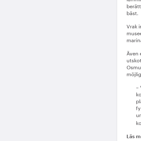
berät
bäst.
Vrak 
musee
marin
Även 
utsko
Osmund
möjlig
– 
k
pl
fy
u
ko
Läs m