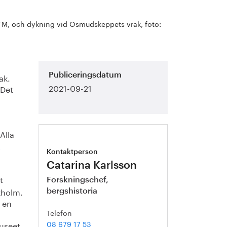
TM, och dykning vid Osmudskeppets vrak, foto:
ak.
Publiceringsdatum
2021-09-21
 Det
 Alla
s
Kontaktperson
Catarina Karlsson
t
Forskningschef,
kholm.
bergshistoria
 en
Telefon
08 679 17 53
museet