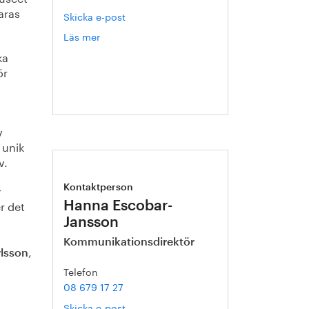
aras
Skicka e-post
Läs mer
om
Catarina
ka
Karlsson
ör
v
 unik
v.
r
Kontaktperson
r det
Hanna Escobar-
Jansson
Kommunikationsdirektör
,
rlsson
Telefon
08 679 17 27
Skicka e-post