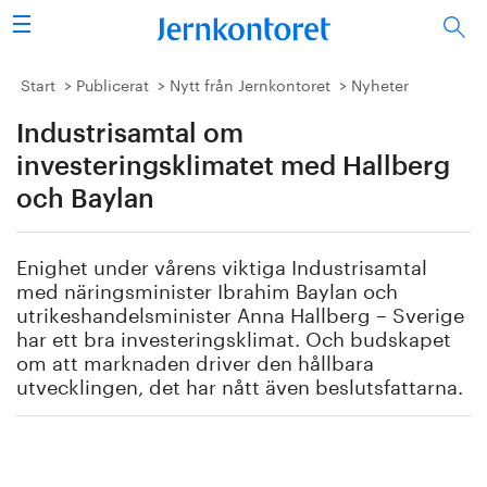
Sök
Stålindustrin
Start
Publicerat
Nytt från Jernkontoret
Nyheter
Industrisamtal om
Vision 2050
investeringsklimatet med Hallberg
Forskning/utbildning
och Baylan
Energi/miljö
Enighet under vårens viktiga Industrisamtal
med näringsminister Ibrahim Baylan och
Vi tycker
utrikeshandelsminister Anna Hallberg – Sverige
har ett bra investeringsklimat. Och budskapet
Publicerat
om att marknaden driver den hållbara
utvecklingen, det har nått även beslutsfattarna.
Bildbank
Om oss