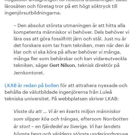
lärosäten och företag tror på ett högt söktryck till
ingenjörsutbildningarna.
– Den absolut största utmaningen är att hitta alla
kompetenta människor vi behöver. Dels behöver vi
lära oss att göra fossilfritt järn och stål. Just nu är
det forskare som tar fram tekniken, men när den är
klar och vi ska köra på allvar behöver vi många,
många fler som behärskar och kan vidareutveckla
tekniken, säger
, teknisk direktör på
Gert Nilson
Jernkontoret.
LKAB är redan på bollen
för att attrahera nyexade och
behålla de välutbildade ingenjörerna från Luleå
tekniska universitet. På webbplatsen skriver LKAB:
Visste du att … Vi är en kvarts miljon människor
som slipper köa och trängas, eftersom Norrbotten
är stort – en fjärdedel av Sverige. Vi har landets
högsta berg och världens största underjordsgruva