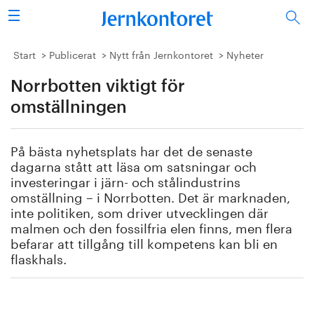
Sök
Stålindustrin
Start
Publicerat
Nytt från Jernkontoret
Nyheter
Norrbotten viktigt för
Vision 2050
omställningen
Forskning/utbildning
På bästa nyhetsplats har det de senaste
Energi/miljö
dagarna stått att läsa om satsningar och
investeringar i järn- och stålindustrins
Vi tycker
omställning – i Norrbotten. Det är marknaden,
inte politiken, som driver utvecklingen där
malmen och den fossilfria elen finns, men flera
Publicerat
befarar att tillgång till kompetens kan bli en
flaskhals.
Bildbank
Om oss