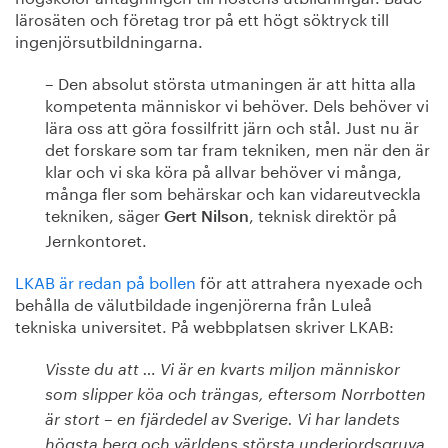
lärosäten och företag tror på ett högt söktryck till
ingenjörsutbildningarna.
– Den absolut största utmaningen är att hitta alla
kompetenta människor vi behöver. Dels behöver vi
lära oss att göra fossilfritt järn och stål. Just nu är
det forskare som tar fram tekniken, men när den är
klar och vi ska köra på allvar behöver vi många,
många fler som behärskar och kan vidareutveckla
tekniken, säger
, teknisk direktör på
Gert Nilson
Jernkontoret.
LKAB är redan på bollen
för att attrahera nyexade och
behålla de välutbildade ingenjörerna från Luleå
tekniska universitet. På webbplatsen skriver LKAB:
Visste du att … Vi är en kvarts miljon människor
som slipper köa och trängas, eftersom Norrbotten
är stort – en fjärdedel av Sverige. Vi har landets
högsta berg och världens största underjordsgruva