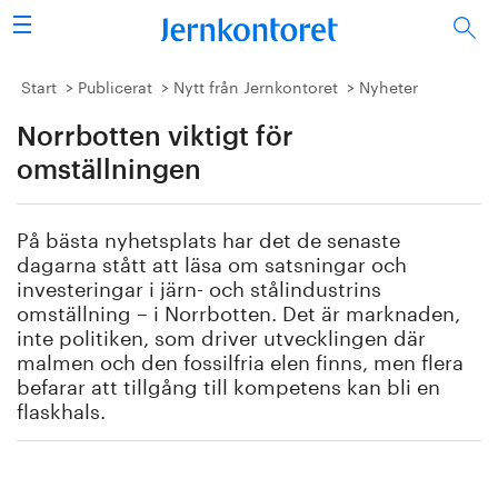
Sök
Stålindustrin
Start
Publicerat
Nytt från Jernkontoret
Nyheter
Norrbotten viktigt för
Vision 2050
omställningen
Forskning/utbildning
På bästa nyhetsplats har det de senaste
Energi/miljö
dagarna stått att läsa om satsningar och
investeringar i järn- och stålindustrins
Vi tycker
omställning – i Norrbotten. Det är marknaden,
inte politiken, som driver utvecklingen där
malmen och den fossilfria elen finns, men flera
Publicerat
befarar att tillgång till kompetens kan bli en
flaskhals.
Bildbank
Om oss