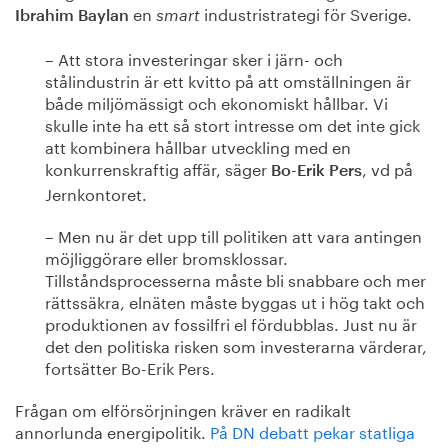
en
industristrategi för Sverige.
Ibrahim Baylan
smart
– Att stora investeringar sker i järn- och
stålindustrin är ett kvitto på att omställningen är
både miljömässigt och ekonomiskt hållbar. Vi
skulle inte ha ett så stort intresse om det inte gick
att kombinera hållbar utveckling med en
konkurrenskraftig affär, säger
, vd på
Bo-Erik Pers
Jernkontoret.
– Men nu är det upp till politiken att vara antingen
möjliggörare eller bromsklossar.
Tillståndsprocesserna måste bli snabbare och mer
rättssäkra, elnäten måste byggas ut i hög takt och
produktionen av fossilfri el fördubblas. Just nu är
det den politiska risken som investerarna värderar,
fortsätter Bo-Erik Pers.
Frågan om elförsörjningen kräver en radikalt
annorlunda energipolitik.
På DN debatt pekar statliga