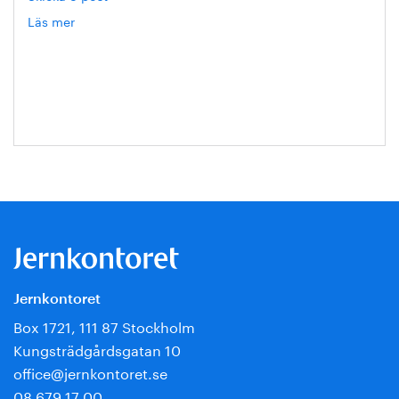
Läs mer
om
Hanna
Escobar-
Jansson
Jernkontoret
Box 1721, 111 87 Stockholm
Kungsträdgårdsgatan 10
office@jernkontoret.se
08 679 17 00