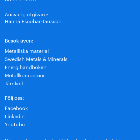
Ansvarig utgivare:
Hanna Escobar-Jansson
Besök även:
Metalliska material
Swedish Metals & Minerals
Energihandboken
Metallkompetens
Järnkoll
Följ oss:
Facebook
Linkedin
Youtube
¨
Här kan du anmäla dig till Jernkontorets nyhetsbrev