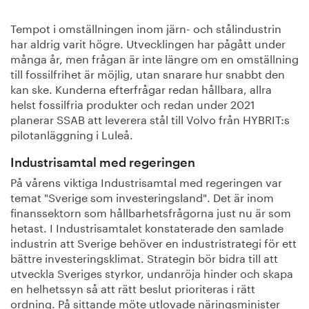
Tempot i omställningen inom järn- och stålindustrin
har aldrig varit högre. Utvecklingen har pågått under
många år, men frågan är inte längre om en omställning
till fossilfrihet är möjlig, utan snarare hur snabbt den
kan ske. Kunderna efterfrågar redan hållbara, allra
helst fossilfria produkter och redan under 2021
planerar SSAB att leverera stål till Volvo från HYBRIT:s
pilotanläggning i Luleå.
Industrisamtal med regeringen
På vårens viktiga Industrisamtal med regeringen var
temat "Sverige som investeringsland". Det är inom
finanssektorn som hållbarhetsfrågorna just nu är som
hetast. I Industrisamtalet konstaterade den samlade
industrin att Sverige behöver en industristrategi för ett
bättre investeringsklimat. Strategin bör bidra till att
utveckla Sveriges styrkor, undanröja hinder och skapa
en helhetssyn så att rätt beslut prioriteras i rätt
ordning. På sittande möte utlovade näringsminister