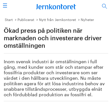
Sök
Stålindustrin
Start
Publicerat
Nytt från Jernkontoret
Nyheter
Ökad press på politiken när
Vision 2050
marknaden och investerare driver
Forskning/utbildning
omställningen
Energi/miljö
Inom svensk industri är omställningen i full
gång, med kunder som står och stampar efter
Vi tycker
fossilfria produkter och investerare som ser
värdet i den hållbara utvecklingen. Nu måste
Publicerat
politiken agera för att lösa industrins behov av
snabbare tillståndsprocesser, utbyggda elnät
och fördubblad produktion av fossilfri el.
Bildbank
Om oss