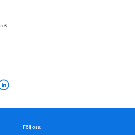
en 6
Följ oss: