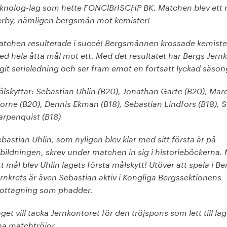
knolog-lag som hette FONClBrISCHP BK. Matchen blev ett ri
erby, nämligen bergsmän mot kemister!
atchen resulterade i succé! Bergsmännen krossade kemist
d hela åtta mål mot ett. Med det resultatet har Bergs Jernk
git serieledning och ser fram emot en fortsatt lyckad säson
lskyttar: Sebastian Uhlin (B20), Jonathan Garte (B20), Mar
orne (B20), Dennis Ekman (B18), Sebastian Lindfors (B18), 
rpenquist (B18)
bastian Uhlin, som nyligen blev klar med sitt första år på
bildningen, skrev under matchen in sig i historieböckerna.
tt mål blev Uhlin lagets första målskytt! Utöver att spela i Be
rnkrets är även Sebastian aktiv i Kongliga Bergssektionens
ottagning som phadder.
get vill tacka Jernkontoret för den tröjspons som lett till la
na matchtröjor.