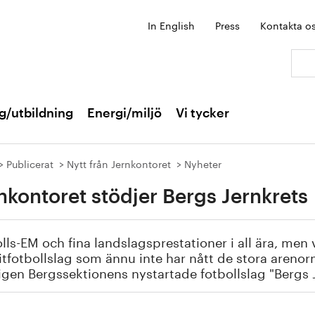
In English
Press
Kontakta o
Sök:
g/utbildning
Energi/miljö
Vi tycker
Publicerat
Nytt från Jernkontoret
Nyheter
nkontoret stödjer Bergs Jernkrets
lls-EM och fina landslagsprestationer i all ära, men 
itfotbollslag som ännu inte har nått de stora areno
gen Bergssektionens nystartade fotbollslag "Bergs J