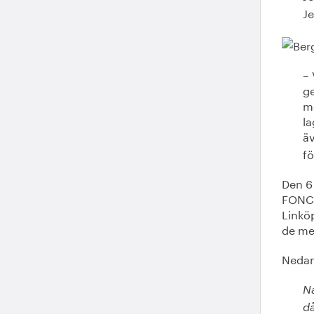
Je
– 
ge
me
la
ä
fö
Den 6 
FONCl
Linkö
de me
Nedan
Na
då