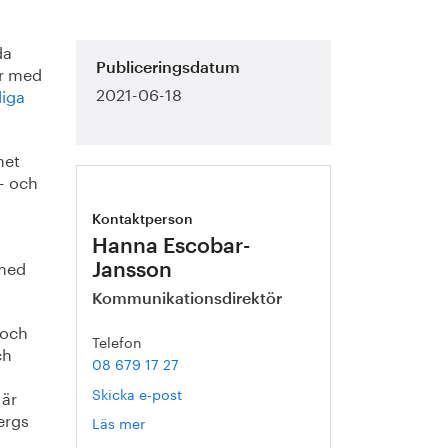
da
er med
Publiceringsdatum
2021-06-18
iga
met
- och
Kontaktperson
Hanna Escobar-
 med
Jansson
Kommunikationsdirektör
 och
Telefon
ch
08 679 17 27
Skicka e-post
 är
ergs
Läs mer
om
Hanna