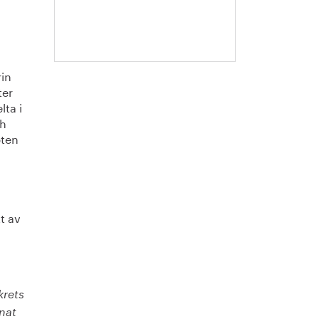
Escobar-
Jansson
rin
ter
lta i
ch
pten
t av
krets
nnat