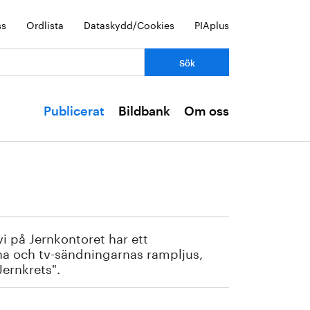
ss
Ordlista
Dataskydd/Cookies
PIAplus
Publicerat
Bildbank
Om oss
vi på Jernkontoret har ett
rna och tv-sändningarnas rampljus,
ernkrets".