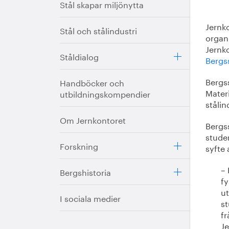
Stål skapar miljönytta
Jernko
Stål och stålindustri
organ
Jernk
Ståldialog
Bergs
Bergs
Handböcker och
Materi
utbildningskompendier
stålin
Om Jernkontoret
Bergs
studen
Forskning
syfte 
– 
Bergshistoria
fy
ut
I sociala medier
st
fr
Je