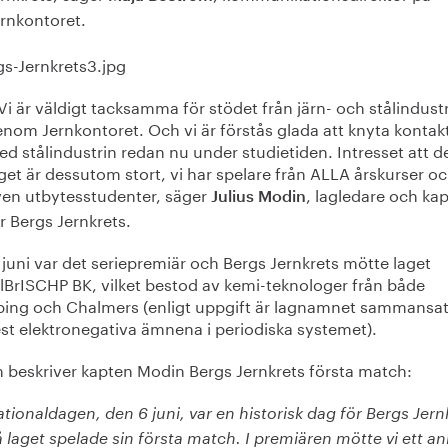
rnkontoret.
Vi är väldigt tacksamma för stödet från järn- och stålindust
nom Jernkontoret. Och vi är förstås glada att knyta kontak
d stålindustrin redan nu under studietiden. Intresset att de
get är dessutom stort, vi har spelare från ALLA årskurser o
ven utbytesstudenter, säger
, lagledare och ka
Julius Modin
r Bergs Jernkrets.
juni var det seriepremiär och Bergs Jernkrets mötte laget
BrISCHP BK, vilket bestod av kemi-teknologer från både
ping och Chalmers (enligt uppgift är lagnamnet sammansat
st elektronegativa ämnena i periodiska systemet).
 beskriver kapten Modin Bergs Jernkrets första match:
tionaldagen, den 6 juni, var en historisk dag för Bergs Jern
 laget spelade sin första match. I premiären mötte vi ett a