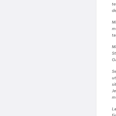
te
d
M
me
ta
Må
St
Ga
Se
ut
si
Je
m
La
fi