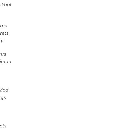
ktigt
erna
rets
g!
cus
Simon
 Med
rgs
gets