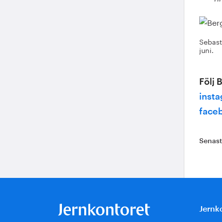
Sebast
juni.
Följ 
inst
face
Senas
Jernk