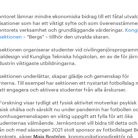
ntoret lämnar mindre ekonomiska bidrag till ett fåtal utval
isationer som har ett viktigt syfte och som överensstämm
ontorets verksamhet och grundläggande värderingar.
Kongl
sektionen
– "Bergs" – tillhör den utvalda skaran.
sektionen organiserar studenter vid civilingenjörsprogram
aldesign vid Kungliga Tekniska högskolan, en av de för järn
dustrin viktigaste utbildningarna.
sektionen underlättar, skapar glädje och gemenskap för
terna. Till exempel har sektionen ett nystartat fotbollslag
att engagera och aktivera studenter från alla årskurser.
Forskning visar tydligt att fysisk aktivitet motverkar psykisk
sisk ohälsa och särskilt nu under pandemin har fotbollen o
omhusgemenskapen en viktig uppgift att fylla för att öka
udenternas välmående. Jernkontoret vill bidra till detta och
ån och med säsongen 2021 stolt sponsor av fotbollslaget B
rnkrets, säger
, kommunikationsdirektör på
Maja Boström