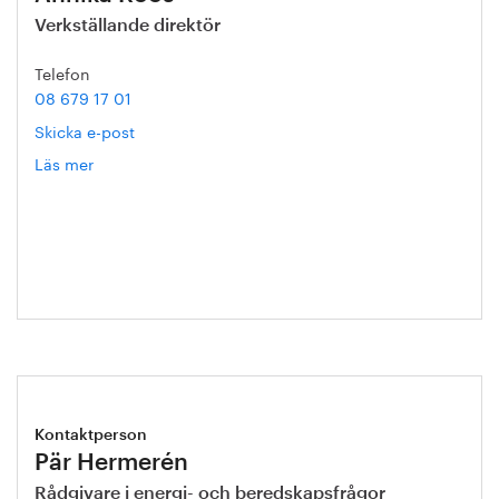
Verkställande direktör
Telefon
08 679 17 01
Skicka e-post
Läs mer
om
Annika
Roos
Kontaktperson
Pär Hermerén
Rådgivare i energi- och beredskapsfrågor