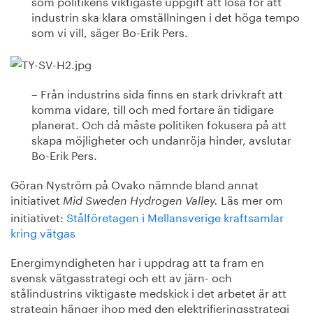
som politikens viktigaste uppgift att lösa för att
industrin ska klara omställningen i det höga tempo
som vi vill, säger Bo-Erik Pers.
– Från industrins sida finns en stark drivkraft att
komma vidare, till och med fortare än tidigare
planerat. Och då måste politiken fokusera på att
skapa möjligheter och undanröja hinder, avslutar
Bo-Erik Pers.
Göran Nyström på Ovako nämnde bland annat
initiativet
Läs mer om
Mid Sweden Hydrogen Valley.
initiativet:
Stålföretagen i Mellansverige kraftsamlar
kring vätgas
Energimyndigheten har i uppdrag att ta fram en
svensk vätgasstrategi och ett av järn- och
stålindustrins viktigaste medskick i det arbetet är att
strategin hänger ihop med den elektrifieringsstrategi