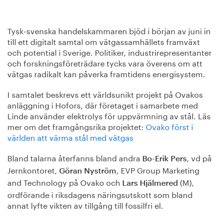
Tysk-svenska handelskammaren bjöd i början av juni in
till ett digitalt samtal om vätgassamhällets framväxt
och potential i Sverige. Politiker, industrirepresentanter
och forskningsföreträdare tycks vara överens om att
vätgas radikalt kan påverka framtidens energisystem.
I samtalet beskrevs ett världsunikt projekt på Ovakos
anläggning i Hofors, där företaget i samarbete med
Linde använder elektrolys för uppvärmning av stål. Läs
mer om det framgångsrika projektet:
Ovako först i
världen att värma stål med vätgas
Bland talarna återfanns bland andra
, vd på
Bo-Erik Pers
Jernkontoret,
, EVP Group Marketing
Göran Nyström
and Technology på Ovako och
(M),
Lars Hjälmered
ordförande i riksdagens näringsutskott som bland
annat lyfte vikten av tillgång till fossilfri el.