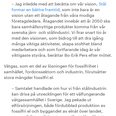
– Jag inledde med att berätta om vår vision,
Stål
formar en bättre framtid
, som inte bara är en
vision utan ett åtagande från våra modiga
företagsledare. Åtagandet innebär att år 2050 ska
bara samhällsnyttiga produkter komma från vår
svenska järn- och stålindustri. Vi firar snart tio år
med den visionen, som bidrog till att dra igång
många viktiga aktiviteter, skapa stolthet bland
medarbetare och som fortfarande idag är vår
viktigaste styråra, berättar Bo-Erik Pers efter mötet.
Vätgas, som en del av lösningen för fossilfrihet i
samhället, fordonssektorn och industrin, förutsätter
stora mängder fossilfri el.
– Samtalet handlade om hur vi från stålindustrin
kan driva på utvecklingen för ett välfungerande
vätgassamhället i Sverige. Jag pekade ut
elförsörjningen, både fördubblad produktion av
fossilfri el och byggandet av elnät över landet,