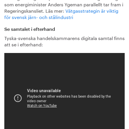
som energiminister Anders Ygeman parallellt tar fram i
Regeringskansliet. Läs mer:
Vätgasstrategin är viktig
för svensk järn- och stålindustri
Se samtalet i efterhand
Tyska-svenska handelskammarens digitala samtal finns
att se i efterhand: