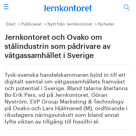
Sök
Stålindustrin
Start
Publicerat
Nytt från Jernkontoret
Nyheter
Jernkontoret och Ovako om
Vision 2050
stålindustrin som pådrivare av
Forskning/utbildning
vätgassamhället i Sverige
Energi/miljö
Tysk-svenska handelskammaren bjöd in till ett
digitalt samtal om vätgassamhällets framväxt
Vi tycker
och potential i Sverige. Bland talarna återfanns
Bo-Erik Pers, vd på Jernkontoret, Göran
Publicerat
Nyström, EVP Group Marketing & Technology
på Ovako och Lars Hjälmered (M), ordförande i
riksdagens näringsutskott som bland annat
Bildbank
lyfte vikten av tillgång till fossilfri el.
Om oss