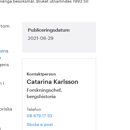
s många besöksmål. Bruket utnämndes 1993 till
ärtom
r
Publiceringsdatum
2021-06-29
gen
s
a
gens
Kontaktperson
 i
Catarina Karlsson
Forskningschef,
bergshistoria
oriska
Telefon
08 679 17 53
Skicka e-post
a