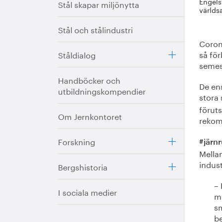
Engels
Stål skapar miljönytta
världs
Stål och stålindustri
Coron
så fö
Ståldialog
semes
Handböcker och
De en
utbildningskompendier
stora
förut
Om Jernkontoret
rekom
Forskning
#järnr
Mellan
indust
Bergshistoria
–
I sociala medier
mi
s
b