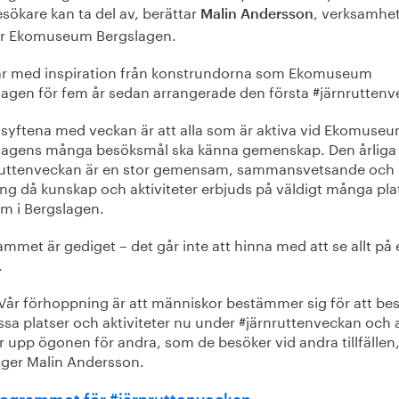
sökare kan ta del av, berättar
, verksamhe
Malin Andersson
ör Ekomuseum Bergslagen.
ar med inspiration från konstrundorna som Ekomuseum
lagen för fem år sedan arrangerade den första #järnruttenv
v syftena med veckan är att alla som är aktiva vid Ekomuse
lagens många besöksmål ska känna gemenskap. Den årliga
ruttenveckan är en stor gemensam, sammansvetsande och 
ng då kunskap och aktiviteter erbjuds på väldigt många pla
om i Bergslagen.
mmet är gediget – det går inte att hinna med att se allt på
.
Vår förhoppning är att människor bestämmer sig för att be
ssa platser och aktiviteter nu under #järnruttenveckan och 
r upp ögonen för andra, som de besöker vid andra tillfällen
äger Malin Andersson.