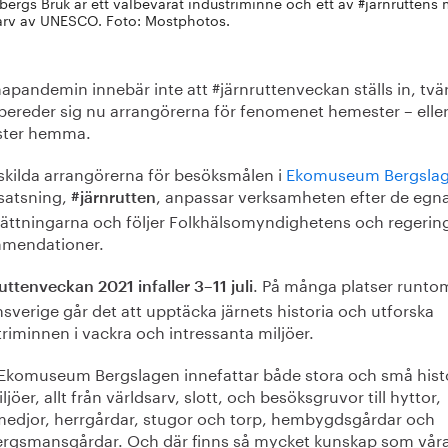
bergs Bruk är ett välbevarat industriminne och ett av #järnrutten
arv av UNESCO. Foto: Mostphotos.
apandemin innebär inte att #järnruttenveckan ställs in, tv
rbereder sig nu arrangörerna för fenomenet hemester – elle
ter hemma.
skilda arrangörerna för besöksmålen i
Ekomuseum Bergsla
 satsning,
, anpassar verksamheten efter de egn
#järnrutten
sättningarna och följer Folkhälsomyndighetens och regerin
mendationer.
. På många platser runtom
uttenveckan 2021 infaller 3–11 juli
sverige går det att upptäcka järnets historia och utforska
riminnen i vackra och intressanta miljöer.
 Ekomuseum Bergslagen innefattar både stora och små hist
ljöer, allt från världsarv, slott, och besöksgruvor till hyttor,
medjor, herrgårdar, stugor och torp, hembygdsgårdar och
ergsmansgårdar. Och där finns så mycket kunskap som vår