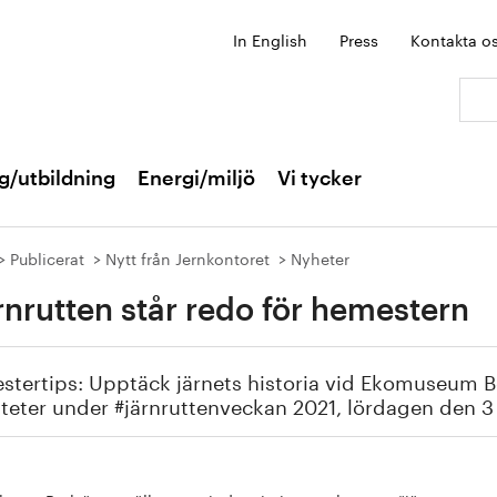
In English
Press
Kontakta o
Sök:
g/utbildning
Energi/miljö
Vi tycker
Publicerat
Nytt från Jernkontoret
Nyheter
rnrutten står redo för hemestern
stertips: Upptäck järnets historia vid Ekomuseum
iteter under #järnruttenveckan 2021, lördagen den 3 ju