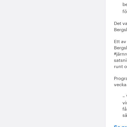
be
f
Det v
Bergs
Ett a
Bergs
#järn
satsni
runt 
Progra
vecka
– 
vi
få
s