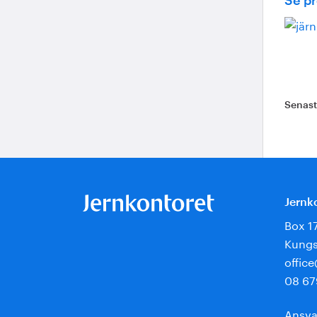
Se p
Senas
Jernk
Box 1
Kungs
offic
08 67
Ansva