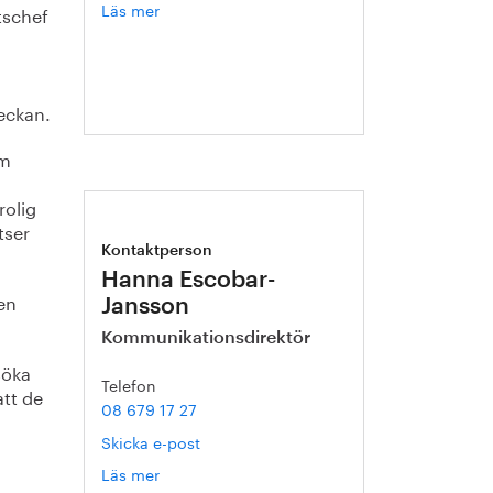
Läs mer
om
tschef
Catarina
Karlsson
eckan.
um
rolig
tser
Kontaktperson
Hanna Escobar-
 en
Jansson
Kommunikationsdirektör
söka
Telefon
att de
08 679 17 27
,
Skicka e-post
Läs mer
om