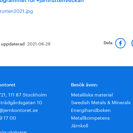
rogrammet för #järnruttenveckan
2021-06-29
Dela
t uppdaterad
ontoret
Besök även:
721, 111 87 Stockholm
Metalliska material
trädgårdsgatan 10
Swedish Metals & Minerals
e@jernkontoret.se
Energihandboken
9 17 00
Metallkompetens
Järnkoll
rig utgivare: