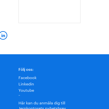
Hanna
Escobar-
Jansson
Följ oss:
Facebook
Linkedin
Youtube
¨
Här kan du anmäla dig till
Jernkontorets nyhetsbrev