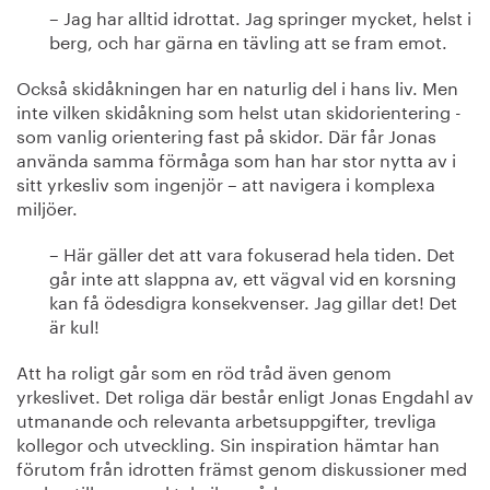
– Jag har alltid idrottat. Jag springer mycket, helst i
berg, och har gärna en tävling att se fram emot.
Också skidåkningen har en naturlig del i hans liv. Men
inte vilken skidåkning som helst utan skidorientering -
som vanlig orientering fast på skidor. Där får Jonas
använda samma förmåga som han har stor nytta av i
sitt yrkesliv som ingenjör – att navigera i komplexa
miljöer.
– Här gäller det att vara fokuserad hela tiden. Det
går inte att slappna av, ett vägval vid en korsning
kan få ödesdigra konsekvenser. Jag gillar det! Det
är kul!
Att ha roligt går som en röd tråd även genom
yrkeslivet. Det roliga där består enligt Jonas Engdahl av
utmanande och relevanta arbetsuppgifter, trevliga
kollegor och utveckling. Sin inspiration hämtar han
förutom från idrotten främst genom diskussioner med