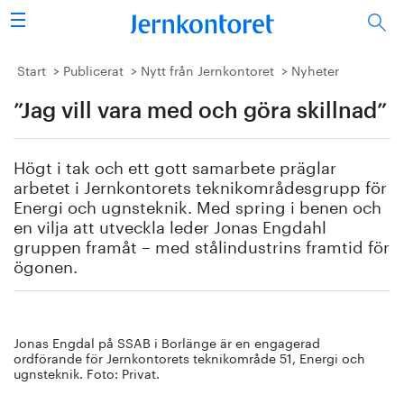
Sök
Stålindustrin
Start
Publicerat
Nytt från Jernkontoret
Nyheter
”Jag vill vara med och göra skillnad”
Vision 2050
Forskning/utbildning
Högt i tak och ett gott samarbete präglar
arbetet i Jernkontorets teknikområdesgrupp för
Energi/miljö
Energi och ugnsteknik. Med spring i benen och
en vilja att utveckla leder Jonas Engdahl
gruppen framåt – med stålindustrins framtid för
Vi tycker
ögonen.
Publicerat
Bildbank
Jonas Engdal på SSAB i Borlänge är en engagerad
ordförande för Jernkontorets teknikområde 51, Energi och
ugnsteknik. Foto: Privat.
Om oss