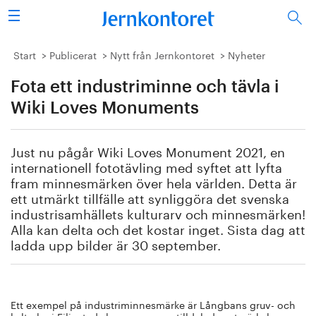
Sök
Stålindustrin
Start
Publicerat
Nytt från Jernkontoret
Nyheter
Fota ett industriminne och tävla i
Vision 2050
Wiki Loves Monuments
Forskning/utbildning
Just nu pågår Wiki Loves Monument 2021, en
Energi/miljö
internationell fototävling med syftet att lyfta
fram minnesmärken över hela världen. Detta är
Vi tycker
ett utmärkt tillfälle att synliggöra det svenska
industrisamhällets kulturarv och minnesmärken!
Alla kan delta och det kostar inget. Sista dag att
Publicerat
ladda upp bilder är 30 september.
Bildbank
Om oss
Ett exempel på industriminnesmärke är Långbans gruv- och