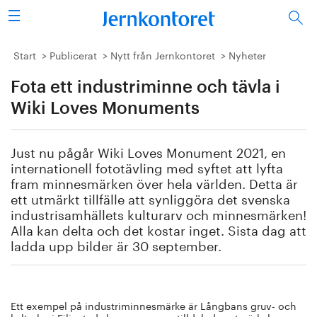
Sök
Stålindustrin
Start
Publicerat
Nytt från Jernkontoret
Nyheter
Fota ett industriminne och tävla i
Vision 2050
Wiki Loves Monuments
Forskning/utbildning
Just nu pågår Wiki Loves Monument 2021, en
Energi/miljö
internationell fototävling med syftet att lyfta
fram minnesmärken över hela världen. Detta är
Vi tycker
ett utmärkt tillfälle att synliggöra det svenska
industrisamhällets kulturarv och minnesmärken!
Alla kan delta och det kostar inget. Sista dag att
Publicerat
ladda upp bilder är 30 september.
Bildbank
Om oss
Ett exempel på industriminnesmärke är Långbans gruv- och