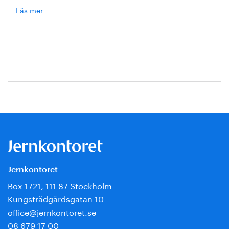
Läs mer
om
Hanna
Escobar-
Jansson
Jernkontoret
Box 1721, 111 87 Stockholm
Kungsträdgårdsgatan 10
office@jernkontoret.se
08 679 17 00