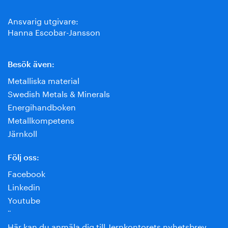
Ansvarig utgivare:
Hanna Escobar-Jansson
Besök även:
Metalliska material
Swedish Metals & Minerals
Energihandboken
Metallkompetens
Järnkoll
Följ oss:
Facebook
Linkedin
Youtube
¨
Här kan du anmäla dig till Jernkontorets nyhetsbrev