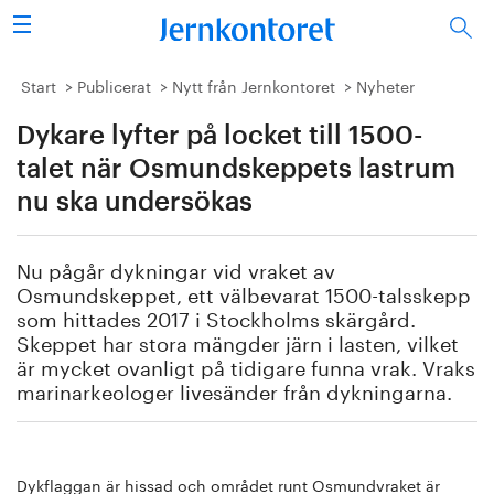
Sök
Stålindustrin
Start
Publicerat
Nytt från Jernkontoret
Nyheter
Dykare lyfter på locket till 1500-
Vision 2050
talet när Osmundskeppets lastrum
Forskning/utbildning
nu ska undersökas
Energi/miljö
Nu pågår dykningar vid vraket av
Osmundskeppet, ett välbevarat 1500-talsskepp
Vi tycker
som hittades 2017 i Stockholms skärgård.
Skeppet har stora mängder järn i lasten, vilket
Publicerat
är mycket ovanligt på tidigare funna vrak. Vraks
marinarkeologer livesänder från dykningarna.
Bildbank
Om oss
Dykflaggan är hissad och området runt Osmundvraket är