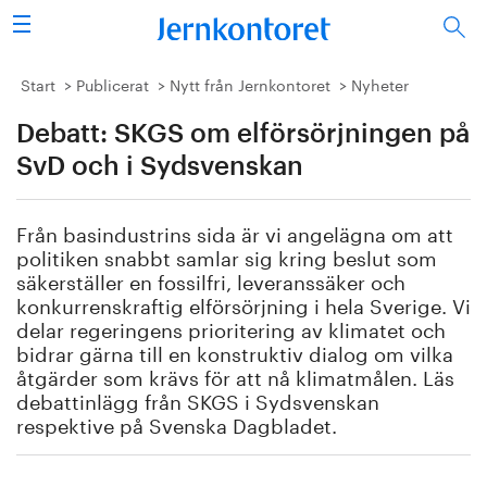
Sök
Stålindustrin
Start
Publicerat
Nytt från Jernkontoret
Nyheter
Debatt: SKGS om elförsörjningen på
Vision 2050
SvD och i Sydsvenskan
Forskning/utbildning
Från basindustrins sida är vi angelägna om att
Energi/miljö
politiken snabbt samlar sig kring beslut som
säkerställer en fossilfri, leveranssäker och
Vi tycker
konkurrenskraftig elförsörjning i hela Sverige. Vi
delar regeringens prioritering av klimatet och
bidrar gärna till en konstruktiv dialog om vilka
Publicerat
åtgärder som krävs för att nå klimat­målen. Läs
debattinlägg från SKGS i Sydsvenskan
Bildbank
respektive på Svenska Dagbladet.
Om oss