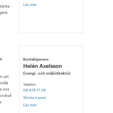
Läs mer
om
stärka
Pär
agera
Hermerén
n
Kontaktperson
Helén Axelsson
Energi- och miljödirektör
m att
andla
Telefon
08 679 17 39
a oss
 också
Skicka e-post
v
Läs mer
om
Helén