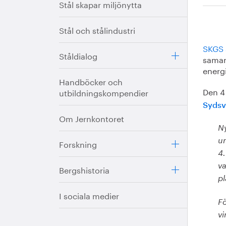
Stål skapar miljönytta
Stål och stålindustri
SKGS 
Ståldialog
samar
energi
Handböcker och
Den 4
utbildningskompendier
Sydsv
Om Jernkontoret
Ny
un
Forskning
4.
va
Bergshistoria
pl
I sociala medier
Fö
vi