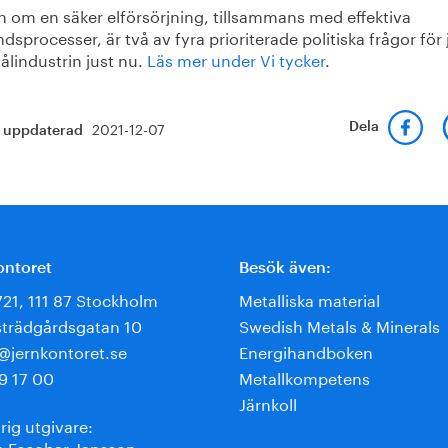
n om en säker elförsörjning, tillsammans med effektiva
åndsprocesser, är två av fyra prioriterade politiska frågor för 
ålindustrin just nu.
Läs mer under Vi tycker
.
2021-12-07
Dela
t uppdaterad
ontoret
Besök även:
721, 111 87 Stockholm
Metalliska material
trädgårdsgatan 10
Swedish Metals & Minerals
e@jernkontoret.se
Energihandboken
9 17 00
Metallkompetens
Järnkoll
rig utgivare:
 Escobar-Jansson