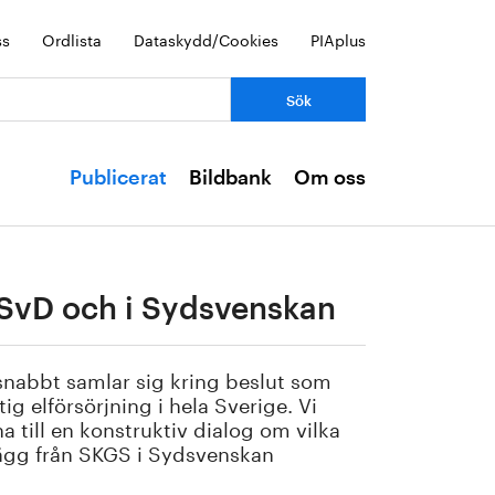
ss
Ordlista
Dataskydd/Cookies
PIAplus
Publicerat
Bildbank
Om oss
 SvD och i Sydsvenskan
 snabbt samlar sig kring beslut som
ig elförsörjning i hela Sverige. Vi
a till en konstruktiv dialog om vilka
nlägg från SKGS i Sydsvenskan