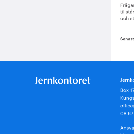
Fråga
tillst
och st
Senas
Jernk
Box 1
Kungs
offic
08 67
Ansva
Hanna