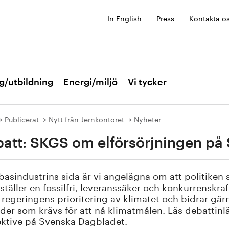
In English
Press
Kontakta o
Sök:
g/utbildning
Energi/miljö
Vi tycker
Publicerat
Nytt från Jernkontoret
Nyheter
att: SKGS om elförsörjningen på
basindustrins sida är vi angelägna om att politiken
ställer en fossilfri, leveranssäker och konkurrenskraft
 regeringens prioritering av klimatet och bidrar gärn
der som krävs för att nå klimat­målen. Läs debatti
ektive på Svenska Dagbladet.