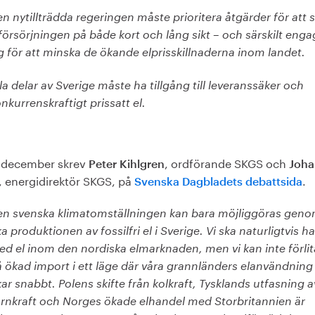
n nytillträdda regeringen måste prioritera åtgärder för att 
försörjningen på både kort och lång sikt – och särskilt eng
g för att minska de ökande elprisskillnaderna inom landet.
la delar av Sverige måste ha tillgång till leveranssäker och
nkurrenskraftigt prissatt el.
 december skrev
, ordförande SKGS och
Peter Kihlgren
Joha
, energidirektör SKGS, på
.
Svenska Dagbladets debattsida
en svenska klimatomställningen kan bara möjliggöras geno
a produktionen av fossilfri el i Sverige. Vi ska naturligtvis h
d el inom den nordiska elmarknaden, men vi kan inte förlit
 ökad import i ett läge där våra grann­länders elanvändning
ar snabbt. Polens skifte från kolkraft, Tysklands utfasning a
rnkraft och Norges ökade elhandel med Storbritannien är