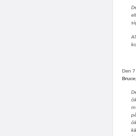
De
el
si
Al
ko
Den 7
Bruce
D
ök
me
på
ök
kä