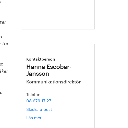
Axelsson
n
ter
en
 för
Kontaktperson
bt
Hanna Escobar-
äker
Jansson
Kommunikationsdirektör
at­
Telefon
08 679 17 27
Skicka e-post
Läs mer
om
Hanna