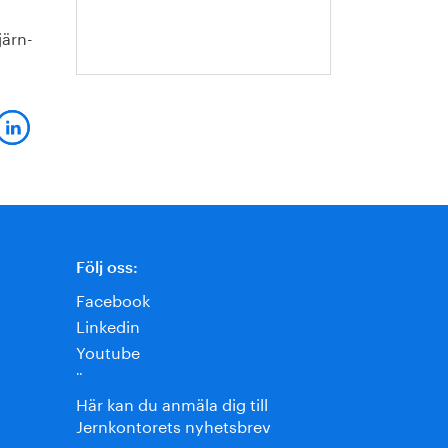
Escobar-
Jansson
järn-
Följ oss:
Facebook
Linkedin
Youtube
¨
Här kan du anmäla dig till
Jernkontorets nyhetsbrev