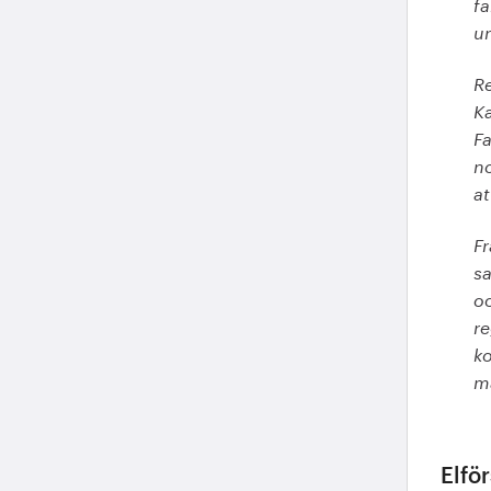
fa
un
Re
Ka
Fa
no
at
Fr
sa
oc
re
ko
m
Elför