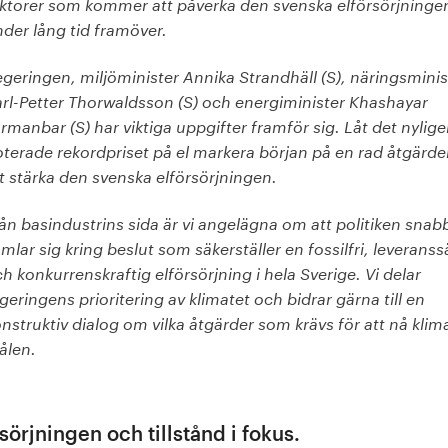
ktorer som kommer att påverka den svenska elförsörjninge
der lång tid framöver.
geringen, miljöminister Annika Strandhäll (S), näringsminis
rl-Petter Thorwaldsson (S) och energiminister Khashayar
rmanbar (S) har viktiga uppgifter framför sig. Låt det nylig
terade rekordpriset på el markera början på en rad åtgärder
t stärka den svenska elförsörjningen.
ån basindustrins sida är vi angelägna om att politiken snab
mlar sig kring beslut som säkerställer en fossilfri, leveranss
h konkurrenskraftig elförsörjning i hela Sverige. Vi delar
geringens prioritering av klimatet och bidrar gärna till en
nstruktiv dialog om vilka åtgärder som krävs för att nå klim
ålen.
sörjningen och tillstånd i fokus.