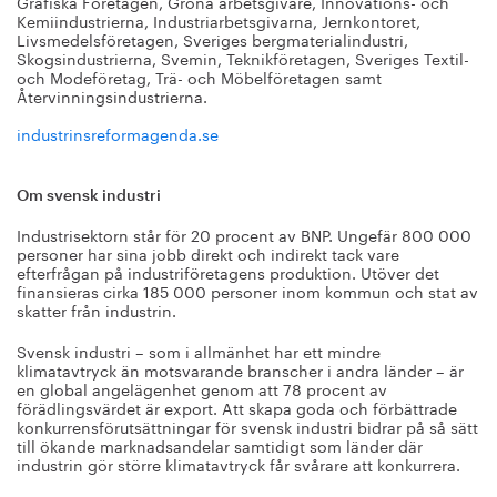
Grafiska Företagen, Gröna arbetsgivare, Innovations- och
Kemiindustrierna, Industriarbetsgivarna, Jernkontoret,
Livsmedelsföretagen, Sveriges bergmaterialindustri,
Skogsindustrierna, Svemin, Teknikföretagen, Sveriges Textil-
och Modeföretag, Trä- och Möbelföretagen samt
Återvinningsindustrierna.
industrinsreformagenda.se
Om svensk industri
Industrisektorn står för 20 procent av BNP. Ungefär 800 000
personer har sina jobb direkt och indirekt tack vare
efterfrågan på industriföretagens produktion. Utöver det
finansieras cirka 185 000 personer inom kommun och stat av
skatter från industrin.
Svensk industri – som i allmänhet har ett mindre
klimatavtryck än motsvarande branscher i andra länder – är
en global angelägenhet genom att 78 procent av
förädlingsvärdet är export. Att skapa goda och förbättrade
konkurrensförutsättningar för svensk industri bidrar på så sätt
till ökande marknadsandelar samtidigt som länder där
industrin gör större klimatavtryck får svårare att konkurrera.