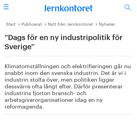
Sök
Stålindustrin
Start
Publicerat
Nytt från Jernkontoret
Nyheter
”Dags för en ny industripolitik för
Vision 2050
Sverige”
Forskning/utbildning
Klimatomställningen och elektrifieringen går nu
Energi/miljö
snabbt inom den svenska industrin. Det är vi i
industrin stolta över, men politiken ligger
Vi tycker
dessvärre ofta långt efter. Därför presenterar
industrins fjorton bransch- och
arbetsgivarorganisationer idag en ny
Publicerat
reformagenda.
Bildbank
Om oss