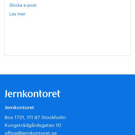
Skicka e-post
Läs mer
om
Hanna
Escobar-
Jansson
Jernkontoret
Box 1721, 111 87 Stockholm
Kungsträdgårdsgatan 10
office@jernkontoret.se