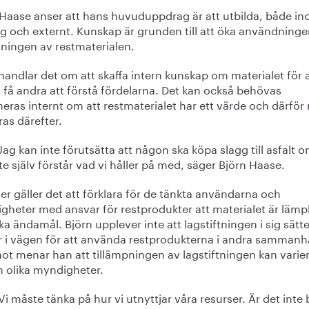
 Haase anser att hans huvuduppdrag är att utbilda, både ino
ag och externt. Kunskap är grunden till att öka användning
jningen av restmaterialen.
handlar det om att skaffa intern kunskap om materialet för 
 få andra att förstå fördelarna. Det kan också behövas
eras internt om att restmaterialet har ett värde och därför
as därefter.
Jag kan inte förutsätta att någon ska köpa slagg till asfalt o
te själv förstår vad vi håller på med, säger Björn Haase.
er gäller det att förklara för de tänkta användarna och
gheter med ansvar för restprodukter att materialet är lämpl
ika ändamål. Björn upplever inte att lagstiftningen i sig sätte
r i vägen för att använda restprodukterna i andra samman
ot menar han att tillämpningen av lagstiftningen kan varie
n olika myndigheter.
Vi måste tänka på hur vi utnyttjar våra resurser. Är det inte 