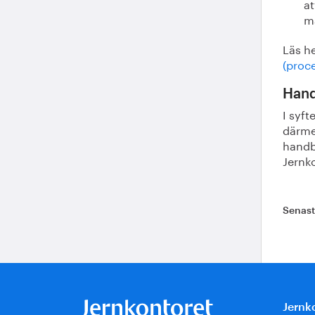
at
ma
Läs he
(proc
Hand
I syf
därme
handb
Jernk
Senas
Jernk