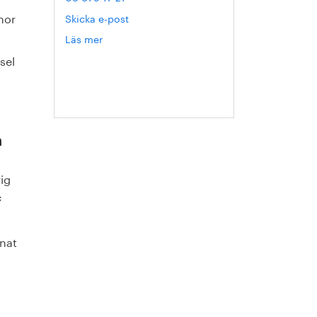
nor
Skicka e-post
Läs mer
om
Hanna
sel
Escobar-
Jansson
h
ig
c
nnat