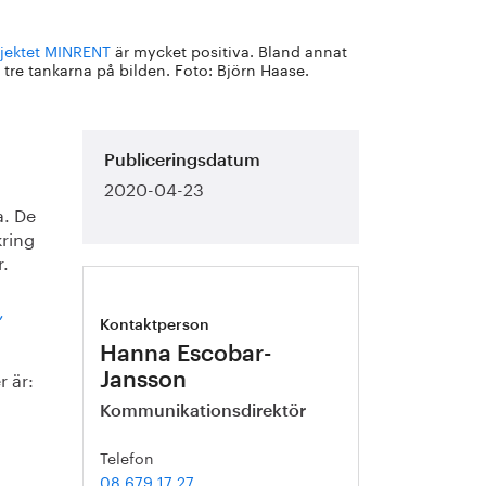
ojektet MINRENT
är mycket positiva. Bland annat
 tre tankarna på bilden. Foto: Björn Haase.
Publiceringsdatum
2020-04-23
a. De
kring
r.
,
Kontaktperson
Hanna Escobar-
 är:
Jansson
Kommunikationsdirektör
Telefon
08 679 17 27