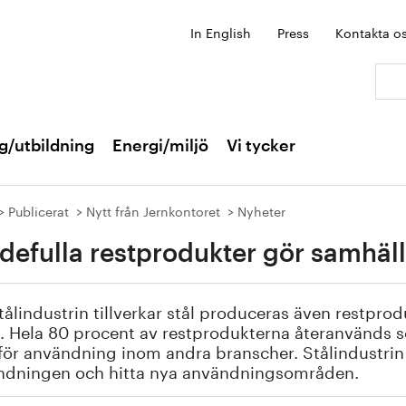
In English
Press
Kontakta o
Sök:
g/utbildning
Energi/miljö
Vi tycker
Publicerat
Nytt från Jernkontoret
Nyheter
defulla restprodukter gör samhäl
tålindustrin tillverkar stål produceras även restprod
l. Hela 80 procent av restprodukterna återanvänds so
 för användning inom andra branscher. Stålindustrin
ndningen och hitta nya användningsområden.