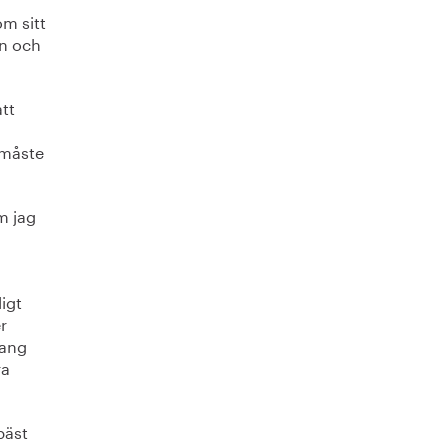
m sitt
en och
att
 måste
m jag
igt
r
hang
ra
bäst