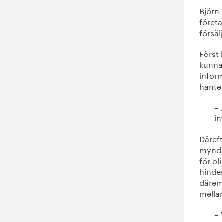
Björn
föret
försäl
Först 
kunna
inform
hanter
– 
in
Däreft
myndi
för ol
hinde
därem
mella
– 