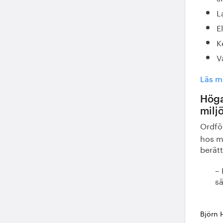
L
E
K
V
Läs m
Höga
milj
Ordfö
hos me
berät
– 
sä
Björn 