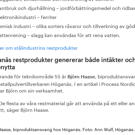
antbruk och djurhållning – jordförbättringsmedel och ridba
lektronikindustri – ferriter
emisk industri – olika sorters råvaror och tillverkning av göd
attenrening – slagg kan användas för att rena vatten.
er om stålindustrins restprodukter
näs restprodukter genererar både intäkter oc
önytta
rande för teknikområde 55 är
, biproduktansvar
Björn Haase
tallpulvertillverkaren Höganäs. I en artikel i Process Nordi
tar Björn om sin verksamhet.
De flesta av våra restmaterial går att använda på ett eller a
tt, säger Björn Haase.
Haase, biproduktsansvarig hos Höganäs. Foto: Ann Wulf, Höganäs.