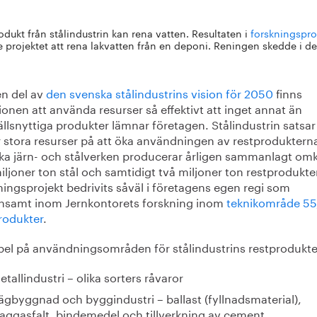
odukt från stålindustrin kan rena vatten. Resultaten i
forskningspr
e projektet att rena lakvatten från en deponi. Reningen skedde i de
n del av
den svenska stålindustrins vision för 2050
finns
onen att använda resurser så effektivt att inget annat än
llsnyttiga produkter lämnar företagen. Stålindustrin satsar
r stora resurser på att öka användningen av restproduktern
ka järn- och stålverken producerar årligen sammanlagt om
ljoner ton stål och samtidigt två miljoner ton restprodukte
ingsprojekt bedrivits såväl i företagens egen regi som
samt inom Jernkontorets forskning inom
teknikområde 55
rodukter
.
el på användningsområden för stålindustrins restprodukter
etallindustri – olika sorters råvaror
ägbyggnad och byggindustri – ballast (fyllnadsmaterial),
laggasfalt, bindemedel och tillverkning av cement.