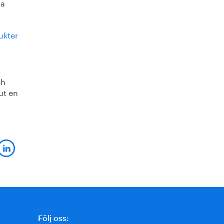
ga
ukter
ch
ut en
Följ oss: