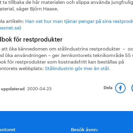
t ta tillbaka de här materialen och slippa använda jungfruli
terial, säger Björn Haase.
la artikeln:
Han vet hur man tjänar pengar på sina restprod
essnet.se)
bok för restprodukter
te att öka kännedomen om stålindustrins restprodukter – o
d öka användningen – ger Jernkontorets teknikområde 55 
ok för restprodukter som kostnadsfritt kan beställas på
ontorets webbplats:
Stålindustrin gör mer än stål.
2020-04-23
Dela
t uppdaterad
ontoret
Besök även: