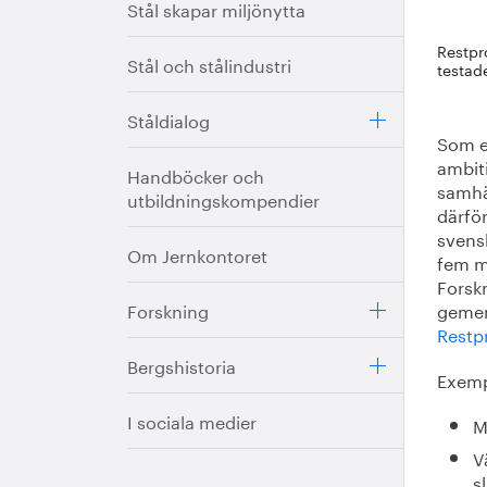
Stål skapar miljönytta
Restpr
Stål och stålindustri
testad
Ståldialog
Som e
ambiti
Handböcker och
samhä
utbildningskompendier
därfö
svens
Om Jernkontoret
fem mi
Forskn
Forskning
gemen
Restp
Bergshistoria
Exemp
I sociala medier
M
V
s