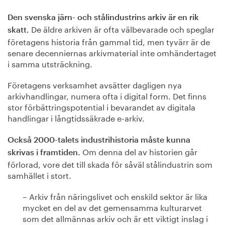
Den svenska järn- och stålindustrins arkiv är en rik
De äldre arkiven är ofta välbevarade och speglar
skatt.
företagens historia från gammal tid, men tyvärr är de
senare decenniernas arkivmaterial inte omhändertaget
i samma utsträckning.
Företagens verksamhet avsätter dagligen nya
arkivhandlingar, numera ofta i digital form. Det finns
stor förbättringspotential i bevarandet av digitala
handlingar i långtidssäkrade e-arkiv.
Också 2000-talets industrihistoria måste kunna
Om denna del av historien går
skrivas i framtiden.
förlorad, vore det till skada för såväl stålindustrin som
samhället i stort.
– Arkiv från näringslivet och enskild sektor är lika
mycket en del av det gemensamma kulturarvet
som det allmännas arkiv och är ett viktigt inslag i