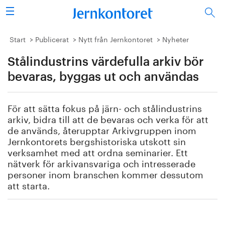
Sök
Stålindustrin
Start
Publicerat
Nytt från Jernkontoret
Nyheter
Stålindustrins värdefulla arkiv bör
Vision 2050
bevaras, byggas ut och användas
Forskning/utbildning
För att sätta fokus på järn- och stålindustrins
Energi/miljö
arkiv, bidra till att de bevaras och verka för att
de används, återupptar Arkivgruppen inom
Vi tycker
Jernkontorets bergshistoriska utskott sin
verksamhet med att ordna seminarier. Ett
nätverk för arkivansvariga och intresserade
Publicerat
personer inom branschen kommer dessutom
att starta.
Bildbank
Om oss