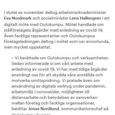
I slutet av november deltog arbetsmarknadsminister
och socialminister
i ett
Eva Nordmark
Lena Hallengren
digitalt möte med Outokumpu. Mötet handlade om
stålföretagets åtgärder med anledning av covid-19.
Även fackliga representanter och Outokumpus
företagsledningen deltog i mötet som var annorlunda,
men mycket uppskattat.
– Vi berättade om Outokumpu och verksamheten.
Sedan informerade vi om vårt arbete med
anledning av covid-19. Vi har med tidiga åtgärder
ansträngt oss för att skydda våra anställda och
motverka smittspridning. Vi pratade även om
användning av digitala verktyg under pandemin,
arbetsmiljö i coronatider, möjligheter till
distansarbete och betydelsen av samverkan
mellan företag och fackliga organisationer,
berättar
, kommunikationschef på
Jonas Nordlund
Outokumpu Sverige.