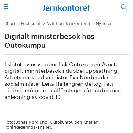
Sök
Stålindustrin
Start
Publicerat
Nytt från Jernkontoret
Nyheter
Digitalt ministerbesök hos
Vision 2050
Outokumpu
Forskning/utbildning
I slutet av november fick Outokumpu Avesta
Energi/miljö
digitalt ministerbesök i dubbel uppsättning.
Arbetsmarknadsminister Eva Nordmark och
Vi tycker
socialminister Lena Hallengren deltog i ett
digitalt möte om stålföretagets åtgärder med
anledning av covid-19.
Publicerat
Bildbank
Foto: Jonas Nordlund, Outokumpu och Kristian
Om oss
Pohl/Regeringskansliet.