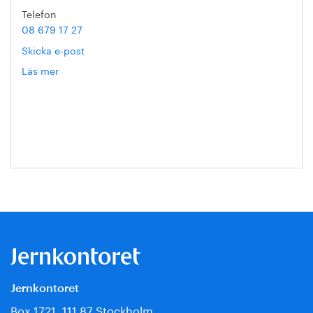
Telefon
08 679 17 27
Skicka e-post
Läs mer
om
Hanna
Escobar-
Jansson
Jernkontoret
Box 1721, 111 87 Stockholm