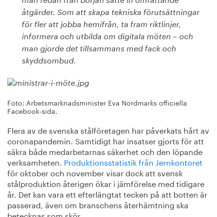
man redan från början satte in omfattande
åtgärder. Som att skapa tekniska förutsättningar
för fler att jobba hemifrån, ta fram riktlinjer,
informera och utbilda om digitala möten – och
man gjorde det tillsammans med fack och
skyddsombud.
Foto: Arbetsmarknadsminister Eva Nordmarks officiella
Facebook-sida.
Flera av de svenska stålföretagen har påverkats hårt av
coronapandemin. Samtidigt har insatser gjorts för att
säkra både medarbetarnas säkerhet och den löpande
verksamheten.
Produktionsstatistik från Jernkontoret
för oktober och november visar dock att svensk
stålproduktion återigen ökar i jämförelse med tidigare
år. Det kan vara ett efterlängtat tecken på att botten är
passerad, även om branschens återhämtning ska
betecknas som skör.