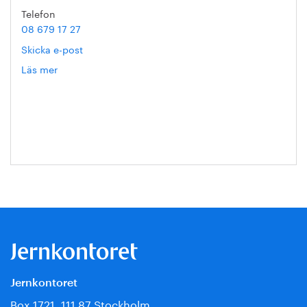
Telefon
08 679 17 27
Skicka e-post
Läs mer
om
Hanna
Escobar-
Jansson
Jernkontoret
Box 1721, 111 87 Stockholm