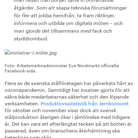
man redan från början satte in omfattande
åtgärder. Som att skapa tekniska förutsättningar
för fler att jobba hemifrån, ta fram riktlinjer,
informera och utbilda om digitala möten – och
man gjorde det tillsammans med fack och
skyddsombud.
Foto: Arbetsmarknadsminister Eva Nordmarks officiella
Facebook-sida.
Flera av de svenska stålföretagen har påverkats hårt av
coronapandemin. Samtidigt har insatser gjorts för att
säkra både medarbetarnas säkerhet och den löpande
verksamheten.
Produktionsstatistik från Jernkontoret
för oktober och november visar dock att svensk
stålproduktion återigen ökar i jämförelse med tidigare
år. Det kan vara ett efterlängtat tecken på att botten är
passerad, även om branschens återhämtning ska
betecknas som skör.