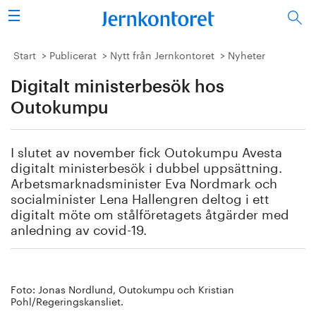
Sök
Stålindustrin
Start
Publicerat
Nytt från Jernkontoret
Nyheter
Digitalt ministerbesök hos
Vision 2050
Outokumpu
Forskning/utbildning
I slutet av november fick Outokumpu Avesta
Energi/miljö
digitalt ministerbesök i dubbel uppsättning.
Arbetsmarknadsminister Eva Nordmark och
Vi tycker
socialminister Lena Hallengren deltog i ett
digitalt möte om stålföretagets åtgärder med
anledning av covid-19.
Publicerat
Bildbank
Foto: Jonas Nordlund, Outokumpu och Kristian
Om oss
Pohl/Regeringskansliet.