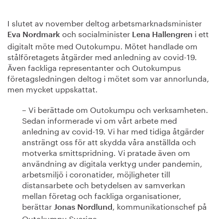
I slutet av november deltog arbetsmarknadsminister
och socialminister
i ett
Eva Nordmark
Lena Hallengren
digitalt möte med Outokumpu. Mötet handlade om
stålföretagets åtgärder med anledning av covid-19.
Även fackliga representanter och Outokumpus
företagsledningen deltog i mötet som var annorlunda,
men mycket uppskattat.
– Vi berättade om Outokumpu och verksamheten.
Sedan informerade vi om vårt arbete med
anledning av covid-19. Vi har med tidiga åtgärder
ansträngt oss för att skydda våra anställda och
motverka smittspridning. Vi pratade även om
användning av digitala verktyg under pandemin,
arbetsmiljö i coronatider, möjligheter till
distansarbete och betydelsen av samverkan
mellan företag och fackliga organisationer,
berättar
, kommunikationschef på
Jonas Nordlund
Outokumpu Sverige.