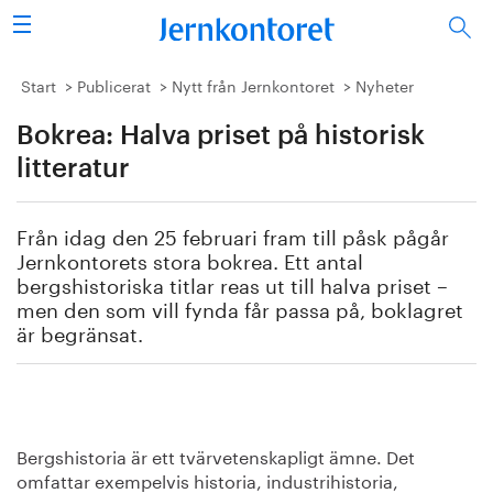
Sök
Stålindustrin
Start
Publicerat
Nytt från Jernkontoret
Nyheter
Bokrea: Halva priset på historisk
Vision 2050
litteratur
Forskning/utbildning
Från idag den 25 februari fram till påsk pågår
Energi/miljö
Jernkontorets stora bokrea. Ett antal
bergshistoriska titlar reas ut till halva priset –
Vi tycker
men den som vill fynda får passa på, boklagret
är begränsat.
Publicerat
Bildbank
Bergshistoria är ett tvärvetenskapligt ämne. Det
Om oss
omfattar exempelvis historia, industrihistoria,