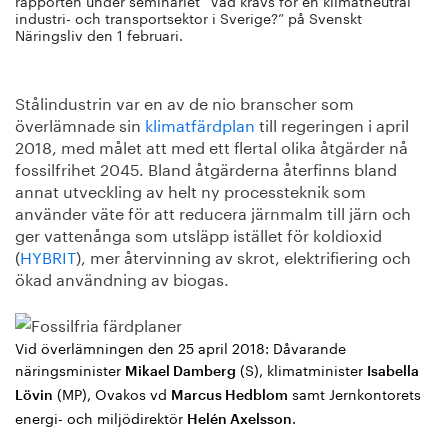
rapporten under seminariet ”Vad krävs för en klimatneutral
industri- och transportsektor i Sverige?” på Svenskt
Näringsliv den 1 februari.
Stålindustrin var en av de nio branscher som
överlämnade sin
klimatfärdplan
till regeringen i april
2018, med målet att med ett flertal olika åtgärder nå
fossilfrihet 2045. Bland åtgärderna återfinns bland
annat utveckling av helt ny processteknik som
använder väte för att reducera järnmalm till järn och
ger vattenånga som utsläpp istället för koldioxid
(
HYBRIT
), mer återvinning av skrot, elektrifiering och
ökad användning av biogas.
Vid överlämningen den 25 april 2018: Dåvarande
näringsminister
(S), klimatminister
Mikael Damberg
Isabella
(MP), Ovakos vd
samt Jernkontorets
Lövin
Marcus Hedblom
energi- och miljödirektör
.
Helén Axelsson