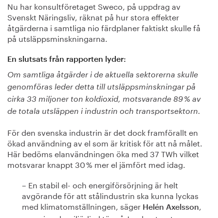
Nu har konsultföretaget Sweco, på uppdrag av
Svenskt Näringsliv, räknat på hur stora effekter
åtgärderna i samtliga nio färdplaner faktiskt skulle få
på utsläppsminskningarna.
En slutsats från rapporten lyder:
Om samtliga åtgärder i de aktuella sektorerna skulle
genomföras leder detta till utsläppsminskningar på
cirka 33 miljoner ton koldioxid, motsvarande 89 % av
de totala utsläppen i industrin och transportsektorn.
För den svenska industrin är det dock framförallt en
ökad användning av el som är kritisk för att nå målet.
Här bedöms elanvändningen öka med 37 TWh vilket
motsvarar knappt 30 % mer el jämfört med idag.
– En stabil el- och energiförsörjning är helt
avgörande för att stålindustrin ska kunna lyckas
med klimatomställningen, säger
,
Helén Axelsson
energi- och miljödirektör på Jernkontoret.