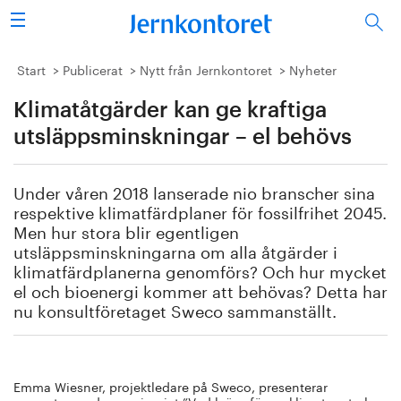
Sök
Stålindustrin
Start
Publicerat
Nytt från Jernkontoret
Nyheter
Klimatåtgärder kan ge kraftiga
Vision 2050
utsläppsminskningar – el behövs
Forskning/utbildning
Under våren 2018 lanserade nio branscher sina
Energi/miljö
respektive klimatfärdplaner för fossilfrihet 2045.
Men hur stora blir egentligen
Vi tycker
utsläppsminskningarna om alla åtgärder i
klimatfärdplanerna genomförs? Och hur mycket
el och bioenergi kommer att behövas? Detta har
Publicerat
nu konsultföretaget Sweco sammanställt.
Bildbank
Om oss
Emma Wiesner, projektledare på Sweco, presenterar