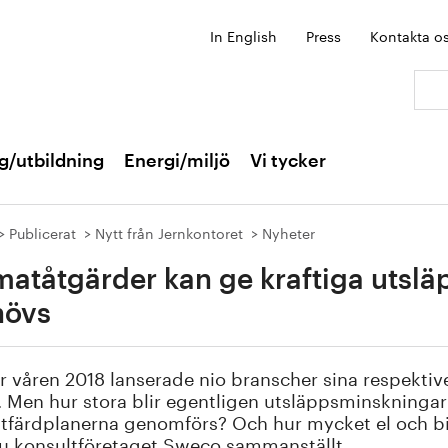
In English
Press
Kontakta o
Sök:
g/utbildning
Energi/miljö
Vi tycker
Publicerat
Nytt från Jernkontoret
Nyheter
matåtgärder kan ge kraftiga utslä
hövs
 våren 2018 lanserade nio branscher sina respektive 
 Men hur stora blir egentligen utsläppsminskningar
atfärdplanerna genomförs? Och hur mycket el och b
u konsultföretaget Sweco sammanställt.