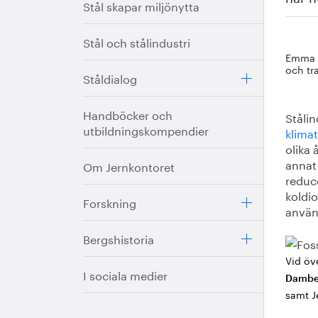
Stål skapar miljönytta
Stål och stålindustri
Emma W
och tr
Ståldialog
Handböcker och
Ståli
utbildningskompendier
klima
olika 
annat
Om Jernkontoret
reduce
koldio
Forskning
använ
Bergshistoria
Vid öv
I sociala medier
Dambe
samt J