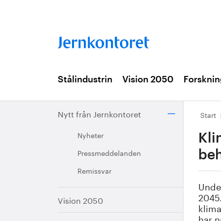
Stålindustrin
Vision 2050
Forsknin
Nytt från Jernkontoret
Start
Nyheter
Kli
Pressmeddelanden
be
Remissvar
Under
2045.
Vision 2050
klim
har n