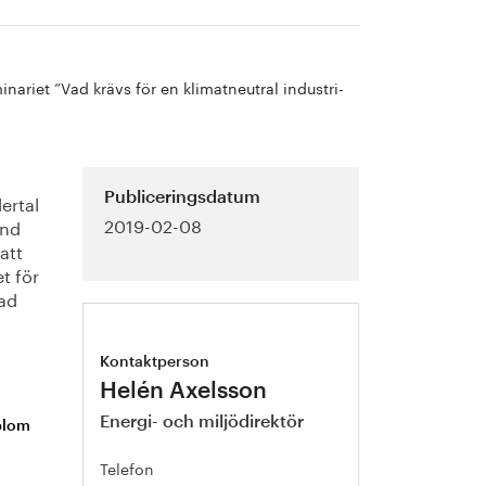
ariet ”Vad krävs för en klimatneutral industri-
lertal
Publiceringsdatum
2019-02-08
and
att
t för
kad
Kontaktperson
Helén Axelsson
Energi- och miljödirektör
blom
Telefon