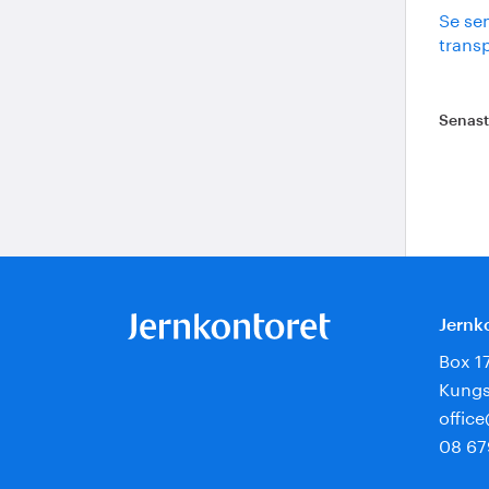
Se sem
transp
Senas
Jernk
Box 1
Kungs
offic
08 67