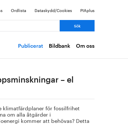
ss
Ordlista
Dataskydd/Cookies
PIAplus
Publicerat
Bildbank
Om oss
ppsminskningar – el
klimatfärdplaner för fossilfrihet
na om alla åtgärder i
ioenergi kommer att behövas? Detta