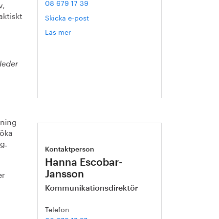
08 679 17 39
v,
aktiskt
Skicka e-post
Läs mer
om
Helén
Axelsson
leder
dning
 öka
g.
Kontaktperson
Hanna Escobar-
er
Jansson
Kommunikationsdirektör
Telefon