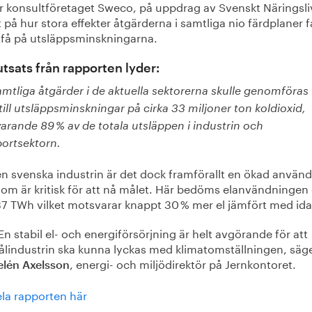
r konsultföretaget Sweco, på uppdrag av Svenskt Näringsli
 på hur stora effekter åtgärderna i samtliga nio färdplaner f
e få på utsläppsminskningarna.
utsats från rapporten lyder:
mtliga åtgärder i de aktuella sektorerna skulle genomföras 
till utsläppsminskningar på cirka 33 miljoner ton koldioxid,
arande 89 % av de totala utsläppen i industrin och
portsektorn.
en svenska industrin är det dock framförallt en ökad använ
som är kritisk för att nå målet. Här bedöms elanvändningen
7 TWh vilket motsvarar knappt 30 % mer el jämfört med ida
En stabil el- och energiförsörjning är helt avgörande för att
ålindustrin ska kunna lyckas med klimatomställningen, säg
, energi- och miljödirektör på Jernkontoret.
elén Axelsson
ela rapporten här