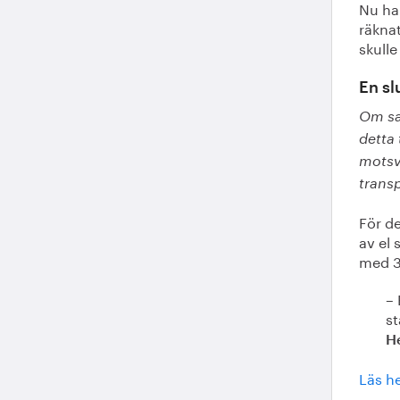
Nu ha
räknat
skull
En sl
Om sa
detta 
motsv
trans
För d
av el 
med 3
– 
st
H
Läs h