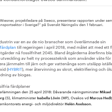
iesner, projektledare på Sweco, presenterar rapporten under semin
ansportsektor i Sverige?” på Svenskt Näringsliv den 1 februari.
ndustrin var en av de nio branscher som överlämnade sin
tfärdplan
till regeringen i april 2018, med målet att med ett f
åtgärder nå fossilfrihet 2045. Bland åtgärderna återfinns bl
 utveckling av helt ny processteknik som använder väte för 
ra järnmalm till järn och ger vattenånga som utsläpp iställe
xid (
HYBRIT
), mer återvinning av skrot, elektrifiering och ö
dning av biogas.
erlämningen den 25 april 2018: Dåvarande näringsminister
Mikael
(S), klimatminister
(MP), Ovakos vd
rg
Isabella Lövin
Marcus Hed
ernkontorets energi- och miljödirektör
.
Helén Axelsson