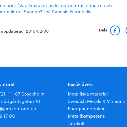
inariet ”Vad krävs för en klimatneutral industri- och
ortsektor i Sverige?” på Svenskt Näringsliv
2019-02-08
Dela
t uppdaterad
ontoret
Besök även:
721, 111 87 Stockholm
Metalliska material
trädgårdsgatan 10
Swedish Metals & Minerals
e@jernkontoret.se
Energihandboken
9 17 00
Metallkompetens
Järnkoll