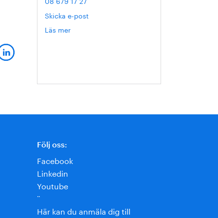
08 679 17 27
Skicka e-post
Läs mer
om
Hanna
Escobar-
Jansson
Följ oss:
Facebook
Linkedin
Youtube
¨
Här kan du anmäla dig till