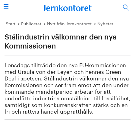
Sök
Stålindustrin
Start
Publicerat
Nytt från Jernkontoret
Nyheter
Stålindustrin välkomnar den nya
Vision 2050
Kommissionen
Forskning/utbildning
I onsdags tillträdde den nya EU-kommissionen
Energi/miljö
med Ursula von der Leyen och hennes Green
Deal i spetsen. Stålindustrin välkomnar den nya
Vi tycker
Kommissionen och ser fram emot att den under
kommande mandatperiod arbetar för att
underlätta industrins omställning till fossilfrihet,
Publicerat
samtidigt som konkurrenskraften stärks och en
fri och rättvis handel upprätthålls.
Bildbank
Om oss