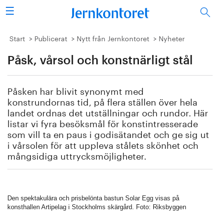
Sök
Stålindustrin
Start
Publicerat
Nytt från Jernkontoret
Nyheter
Påsk, vårsol och konstnärligt stål
Vision 2050
Forskning/utbildning
Påsken har blivit synonymt med
konstrundornas tid, på flera ställen över hela
Energi/miljö
landet ordnas det utställningar och rundor. Här
listar vi fyra besöksmål för konstintresserade
som vill ta en paus i godisätandet och ge sig ut
Vi tycker
i vårsolen för att uppleva stålets skönhet och
mångsidiga uttrycksmöjligheter.
Publicerat
Bildbank
Den spektakulära och prisbelönta bastun Solar Egg visas på
Om oss
konsthallen Artipelag i Stockholms skärgård. Foto: Riksbyggen