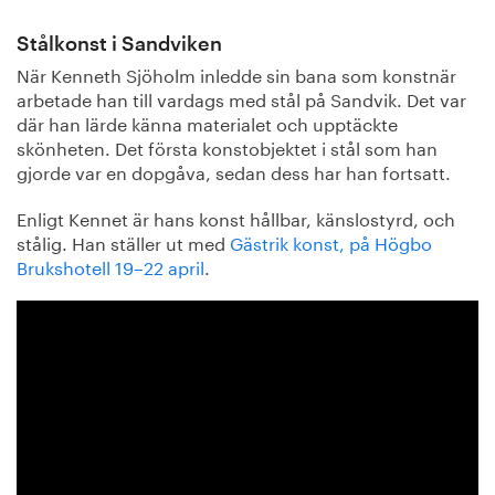
Stålkonst i Sandviken
När Kenneth Sjöholm inledde sin bana som konstnär
arbetade han till vardags med stål på Sandvik. Det var
där han lärde känna materialet och upptäckte
skönheten. Det första konstobjektet i stål som han
gjorde var en dopgåva, sedan dess har han fortsatt.
Enligt Kennet är hans konst hållbar, känslostyrd, och
stålig. Han ställer ut med
Gästrik konst, på Högbo
Brukshotell 19–22 april
.