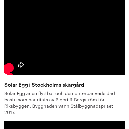
Solar Egg i Stockholms skärgård
Solar Egg är en flyttbar och demonterbar vedeldad
bastu som har ritats av Bigert & Bergström för
Riksbyggen. Byggnaden vann Stålbyggnadspriset
2017.