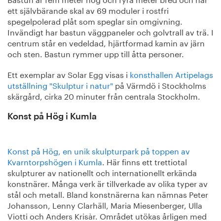
ett självbärande skal av 69 moduler i rostfri
spegelpolerad plåt som speglar sin omgivning.
Invändigt har bastun väggpaneler och golvtrall av trä. I
centrum står en vedeldad, hjärtformad kamin av järn
och sten. Bastun rymmer upp till åtta personer.
Ett exemplar av Solar Egg visas i
konsthallen Artipelags
utställning "Skulptur i natur"
på Värmdö i Stockholms
skärgård, cirka 20 minuter från centrala Stockholm.
Konst på Hög i Kumla
Ko
nst på Hög, en unik skulpturpark på toppen av
Kvarntorpshögen i Kumla
. Här finns ett trettiotal
skulpturer av nationellt och internationellt erkända
konstnärer. Många verk är tillverkade av olika typer av
stål och metall. Bland konstnärerna kan nämnas Peter
Johansson, Lenny Clarhäll, Maria Miesenberger, Ulla
Viotti och Anders Krisàr. Området utökas årligen med