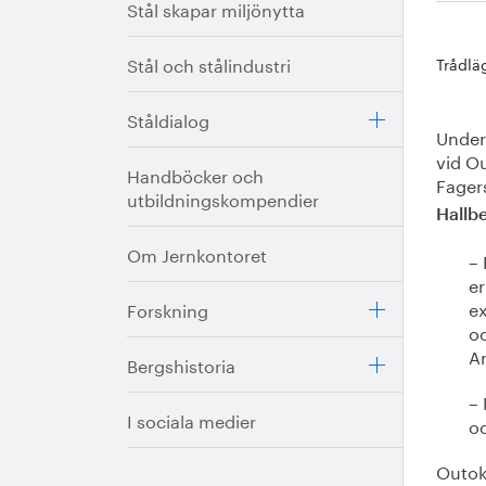
Stål skapar miljönytta
Stål och stålindustri
Trådlä
Ståldialog
Under 
vid Ou
Handböcker och
Fager
utbildningskompendier
Hallb
Om Jernkontoret
– 
er
ex
Forskning
o
An
Bergshistoria
– 
I sociala medier
oc
Outok