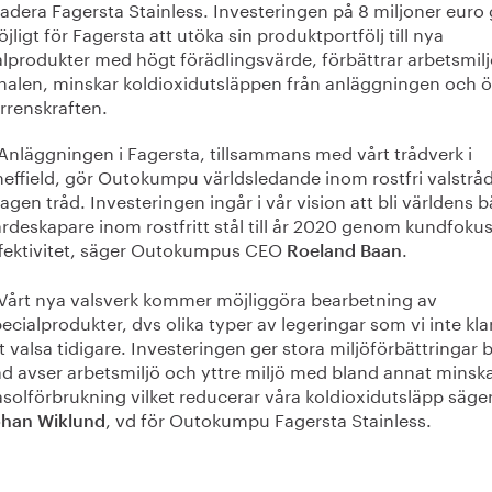
adera Fagersta Stainless. Investeringen på 8 miljoner euro 
jligt för Fagersta att utöka sin produktportfölj till nya
alprodukter med högt förädlingsvärde, förbättrar arbetsmilj
nalen, minskar koldioxidutsläppen från anläggningen och ö
rrenskraften.
Anläggningen i Fagersta, tillsammans med vårt trådverk i
effield, gör Outokumpu världsledande inom rostfri valstrå
agen tråd. Investeringen ingår i vår vision att bli världens b
rdeskapare inom rostfritt stål till år 2020 genom kundfoku
ffektivitet, säger Outokumpus CEO
.
Roeland Baan
Vårt nya valsverk kommer möjliggöra bearbetning av
ecialprodukter, dvs olika typer av legeringar som vi inte kl
t valsa tidigare. Investeringen ger stora miljöförbättringar 
d avser arbetsmiljö och yttre miljö med bland annat minsk
solförbrukning vilket reducerar våra koldioxidutsläpp säge
, vd för Outokumpu Fagersta Stainless.
ohan Wiklund