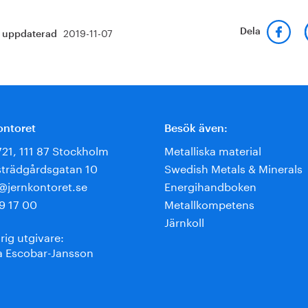
2019-11-07
Dela
t uppdaterad
ontoret
Besök även:
721, 111 87 Stockholm
Metalliska material
trädgårdsgatan 10
Swedish Metals & Minerals
e@jernkontoret.se
Energihandboken
9 17 00
Metallkompetens
Järnkoll
rig utgivare:
 Escobar-Jansson