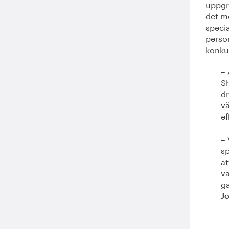
uppgr
det mö
speci
perso
konku
– 
Sh
dr
vä
e
– 
sp
at
va
ga
J