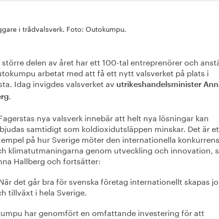
ggare i trådvalsverk. Foto: Outokumpu.
större delen av året har ett 100-tal entreprenörer och anst
tokumpu arbetat med att få ett nytt valsverket på plats i
sta. Idag invigdes valsverket av
utrikeshandelsminister Ann
.
erg
Fagerstas nya valsverk innebär att helt nya lösningar kan
bjudas samtidigt som koldioxidutsläppen minskar. Det är et
empel på hur Sverige möter den internationella konkurren
ch klimatutmaningarna genom utveckling och innovation, 
na Hallberg och fortsätter:
När det går bra för svenska företag internationellt skapas j
h tillväxt i hela Sverige.
umpu har genomfört en omfattande investering för att