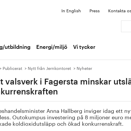
In English
Press
Kontakta o
Sök:
g/utbildning
Energi/miljö
Vi tycker
Publicerat
Nytt från Jernkontoret
Nyheter
t valsverk i Fagersta minskar uts
kurrenskraften
eshandelsminister Anna Hallberg inviger idag ett n
less. Outokumpus investering på 8 miljoner euro me
ade koldioxidutsläpp och ökad konkurrenskraft.