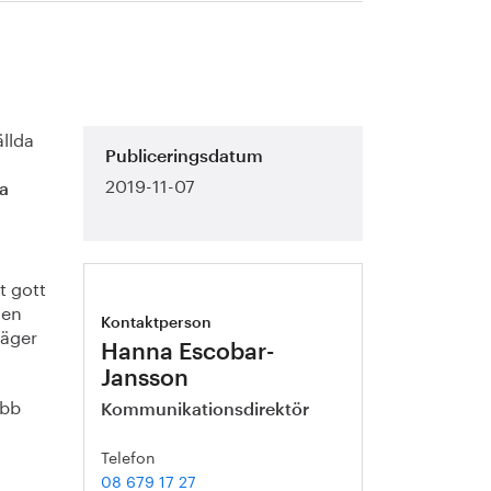
ällda
Publiceringsdatum
2019-11-07
a
t gott
sen
Kontaktperson
säger
Hanna Escobar-
Jansson
obb
Kommunikationsdirektör
Telefon
08 679 17 27