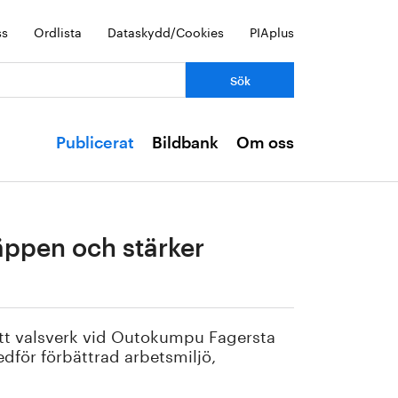
ss
Ordlista
Dataskydd/Cookies
PIAplus
Publicerat
Bildbank
Om oss
läppen och stärker
ytt valsverk vid Outokumpu Fagersta
dför förbättrad arbetsmiljö,