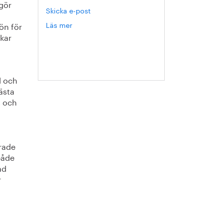
gör
Skicka e-post
Läs mer
om
ön för
Hanna
kar
Escobar-
Jansson
d och
ästa
s och
arade
både
ad
r