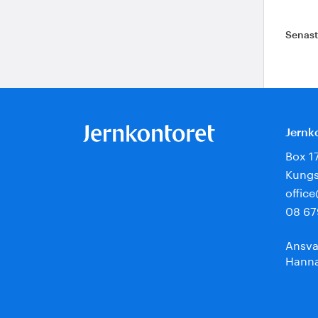
Senas
Jernk
Box 1
Kungs
offic
08 67
Ansva
Hanna